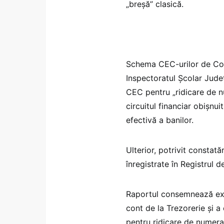
„breșă” clasică.
Schema CEC-urilor de Cons
Inspectoratul Școlar Județ
CEC pentru „ridicare de 
circuitul financiar obișnui
efectivă a banilor.
Ulterior, potrivit constată
înregistrate în Registrul de
Raportul consemnează expl
cont de la Trezorerie și a
pentru ridicare de numera