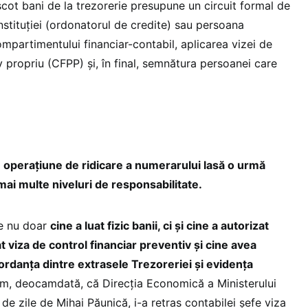
cot bani de la trezorerie presupune un circuit formal de
nstituției (ordonatorul de credite) sau persoana
mpartimentului financiar-contabil, aplicarea vizei de
v propriu (CFPP) și, în final, semnătura persoanei care
 operațiune de ridicare a numerarului lasă o urmă
mai multe niveluri de responsabilitate.
te nu doar
cine a luat fizic banii, ci și cine a autorizat
t viza de control financiar preventiv și cine avea
cordanța dintre extrasele Trezoreriei și evidența
m, deocamdată, că Direcția Economică a Ministerului
de zile de Mihai Păunică, i-a retras contabilei șefe viza