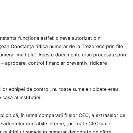
tanța funcționa astfel: cineva autorizat din
ean Constanța ridica numerar de la Trezorerie prin file
numerar multiplu”. Aceste documente erau procesate prin
t – aprobare, control financiar preventiv, ridicare
rilor echipei de control, nu toate sumele ridicate erau
 casă al instituției.
icit că, în urma comparării filelor CEC, a extraselor de
 evidențelor contabile interne, „nu toate CEC-urile
r multiplu / sumele în numerar decontate de către