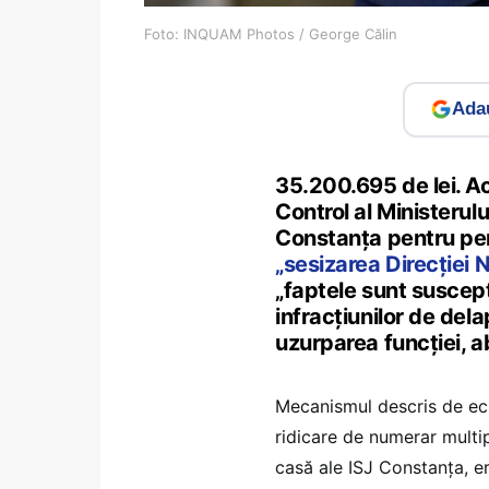
Foto: INQUAM Photos / George Călin
Adau
35.200.695 de lei. Ac
Control al Ministerul
Constanța pentru p
„sesizarea Direcției 
„faptele sunt suscept
infracțiunilor de dela
uzurparea funcției, ab
Mecanismul descris de ec
ridicare de numerar multip
casă ale ISJ Constanța, er