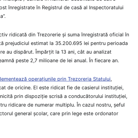
st înregistrate în Registrul de casă al Inspectoratului
a”.
iv ridicată din Trezorerie și suma înregistrată oficial în
tă prejudiciul estimat la 35.200.695 lei pentru perioada
 au dispărut. Împărțit la 13 ani, cât au analizat
seamnă peste 2,7 milioane de lei anual. În fiecare an.
lementează operațiunile prin Trezoreria Statului
,
t de oricine. El este ridicat fie de casierul instituției,
cită prin dispoziție scrisă a conducătorului instituției,
ru ridicare de numerar multiplu. În cazul nostru, șeful
ctorul general școlar, care prin lege este ordonator