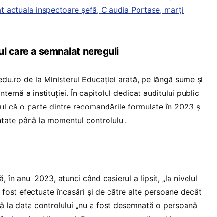
at actuala inspectoare șefă, Claudia Portase, marți
rul care a semnalat nereguli
du.ro de la Ministerul Educației arată, pe lângă sume și
ternă a instituției. În capitolul dedicat auditului public
ptul că o parte dintre recomandările formulate în 2023 și
tate până la momentul controlului.
 în anul 2023, atunci când casierul a lipsit, „la nivelul
 fost efectuate încasări și de către alte persoane decât
nă la data controlului „nu a fost desemnată o persoană