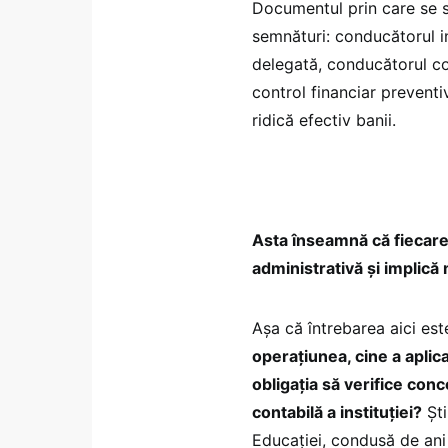
Documentul prin care se s
semnături: conducătorul i
delegată, conducătorul co
control financiar preventi
ridică efectiv banii.
Asta înseamnă că fiecare
administrativă și implică 
Așa că întrebarea aici es
operațiunea, cine a aplica
obligația să verifice con
contabilă a instituției?
Ști
Educației, condusă de ani 