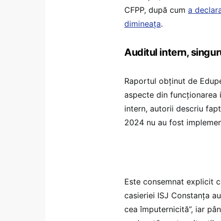
CFPP, după cum
a declar
dimineața
.
Auditul intern, singu
Raportul obținut de Edupe
aspecte din funcționarea in
intern, autorii descriu fa
2024 nu au fost implemen
Este consemnat explicit că,
casieriei ISJ Constanța au
cea împuternicită”, iar pâ