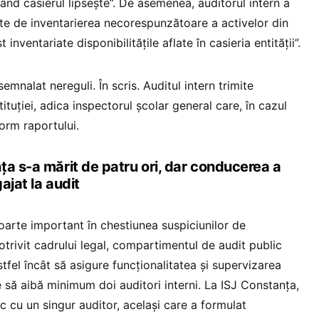
când casierul lipsește”. De asemenea, auditorul intern a
ate de inventarierea necorespunzătoare a activelor din
t inventariate disponibilitățile aflate în casieria entității”.
semnalat nereguli. În scris. Auditul intern trimite
tituției, adica inspectorul școlar general care, în cazul
form raportului.
ța s-a mărit de patru ori, dar conducerea a
ajat la audit
oarte important în chestiunea suspiciunilor de
trivit cadrului legal, compartimentul de audit public
stfel încât să asigure funcționalitatea și supervizarea
e să aibă minimum doi auditori interni. La ISJ Constanța,
ic cu un singur auditor, același care a formulat