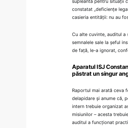
supleantă pentru situații 
constatat „deficiențe leg
casieria entității: nu au fos
Cu alte cuvinte, auditul a 
semnalele sale la șeful ins
de față, le-a ignorat, con
Aparatul ISJ Constan
păstrat un singur ang
Raportul mai arată ceva f
delapidare și anume că, po
intern trebuie organizat a
misiunilor – acesta trebui
auditul a funcționat pract