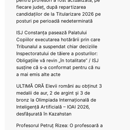
pentru profesori a fost actualizată, pe
fiecare județ, după repartizarea
candidaților de la Titularizare 2026 pe
posturi pe perioadă nedeterminată
ISJ Constanța pasează Palatului
Copiilor executarea hotărârii prin care
Tribunalul a suspendat chiar deciziile
Inspectoratului de tăiere a posturilor:
Obligațiile vă revin „în totalitate” / ISJ
susține că s-a conformat pentru că nu
a mai emis alte acte
ULTIMĂ ORĂ Elevii români au obținut 3
medalii de aur, 2 de argint și 3 de
bronz la Olimpiada Internațională de
Inteligență Artificială – IOAI 2026,
desfășurată în Kazahstan
Profesorul Petruț Rizea: O profesoară a