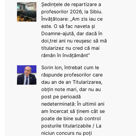
Ședințele de repartizare a
profesorilor 2026, la Sibiu.
Învățătoare: „Am zis iau ce
este. O să fac naveta și
Doamne-ajută, dar dacă în
doi,trei ani nu reușesc să mă
titularizez nu cred că mai
rămân în învățământ”
Sorin Ion, întrebat cum le
răspunde profesorilor care
dau an de an Titularizarea,
obțin note mari, dar nu au
post pe perioadă
nedeterminată: În ultimii ani
am încercat să ținem cât se
poate de bine sub control
posturile titularizabile / La
niciun concurs nu poți