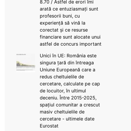
8.70 / Astfel de erori îmi
arată ce entuziasmați sunt
profesorii buni, cu
experiență să vină la
corectat și ce resurse
financiare sunt alocate unui
astfel de concurs important
Unici în UE: România este
singura țară din întreaga
Uniune Europeană care a
redus cheltuielile de
cercetare, calculate pe cap
de locuitor, în ultimul
deceniu. Între 2015-2025,
spațiul comunitar a crescut
masiv cheltuielile de
cercetare - ultimele date
Eurostat