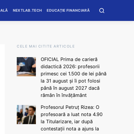
OALĂ
NEXTLAB.TECH
EDUCAȚIE FINANCIARĂ
CELE MAI CITITE ARTICOLE
OFICIAL Prima de carieră
didactică 2026: profesorii
primesc cei 1.500 de lei până
la 31 august și îi pot folosi
până în august 2027 dacă
rămân în învățământ
Profesorul Petruț Rizea: O
profesoară a luat nota 4.90
la Titularizare, iar după
contestații nota a ajuns la