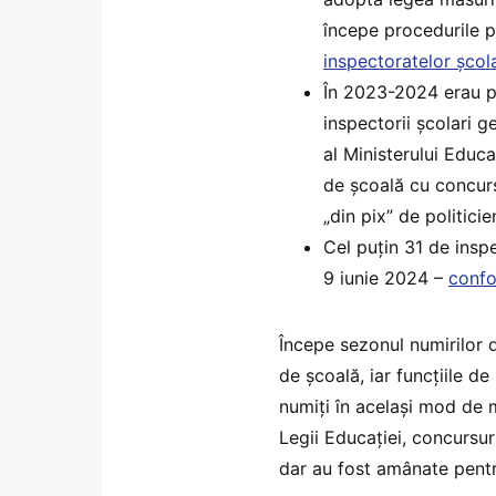
începe procedurile p
inspectoratelor școl
În 2023-2024 erau pe
inspectorii școlari g
al Ministerului Educa
de școală cu concurs
„din pix” de politicie
Cel puțin 31 de inspe
9 iunie 2024 –
confo
Începe sezonul numirilor di
de școală, iar funcțiile de
numiți în același mod de m
Legii Educației, concursur
dar au fost amânate pentru