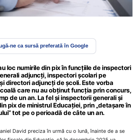
gă-ne ca sursă preferată în Google
 loc numirile din pix în funcțiile de inspectori
enerali adjuncți, inspectori școlari pe
 și directori adjuncți de școli. Este vorba
școală care nu au obținut funcția prin concurs,
mp de un an. La fel și inspectorii generali și
in pix de ministrul Educației, prin „detașare în
lui” tot pe o perioadă de câte un an.
aniel David preciza în urmă cu o lună, înainte de a se
or fiscale din Educație, că în decembrie 2025 va