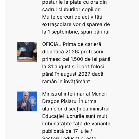
posturile la plata cu ora din
cadrul cluburilor copiilor:
Multe cercuri de activități
extrașcolare vor dispărea de
la 1 septembrie, spun părinții
OFICIAL Prima de carieră
didactică 2026: profesorii
primesc cei 1.500 de lei până
la 31 august și îi pot folosi
până în august 2027 dacă
rămân în învățământ
Ministrul interimar al Muncii
Dragos Pîslaru: În urma
ultimelor discuții cu ministrul
Educației lucrurile sunt mult
îmbunătățite față de varianta
publicată pe 17 iulie /
Sectorul educației este