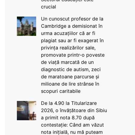
crucial
Un cunoscut profesor de la
Cambridge a demisionat în
urma acuzațiilor că ar fi
plagiat sau ar fi exagerat în
privința realizărilor sale,
promovate printr-o poveste
de viață marcată de un
diagnostic de autism, zeci
de maratoane parcurse și
milioane de lire strânse în
scopuri caritabile
De la 4.90 la Titularizare
2026, o învățătoare din Sibiu
a primit nota 8.70 după
contestație: Când am văzut
nota inițială, nu mă puteam