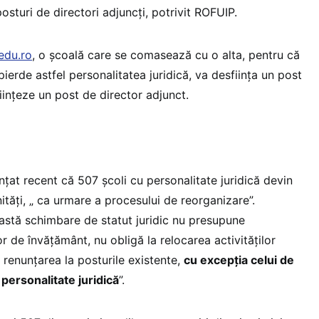
osturi de directori adjuncți, potrivit ROFUIP.
edu.ro
, o școală care se comasează cu o alta, pentru că
 pierde astfel personalitatea juridică, va desființa un post
iințeze un post de director adjunct.
nțat recent că 507 școli cu personalitate juridică devin
nități, „ ca urmare a procesului de reorganizare”.
eastă schimbare de statut juridic nu presupune
or de învățământ, nu obligă la relocarea activităților
 renunțarea la posturile existente,
cu excepția celui de
 personalitate juridică
”.