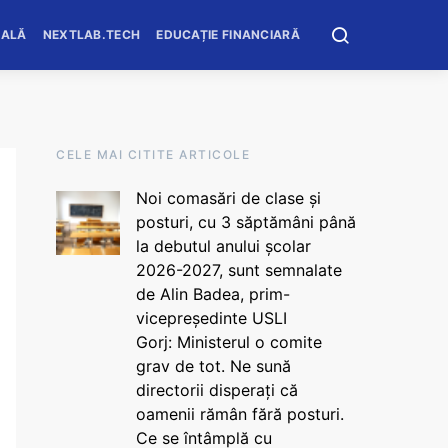
OALĂ
NEXTLAB.TECH
EDUCAȚIE FINANCIARĂ
CELE MAI CITITE ARTICOLE
Noi comasări de clase și
posturi, cu 3 săptămâni până
la debutul anului școlar
2026-2027, sunt semnalate
de Alin Badea, prim-
vicepreședinte USLI
Gorj: Ministerul o comite
grav de tot. Ne sună
directorii disperați că
oamenii rămân fără posturi.
Ce se întâmplă cu