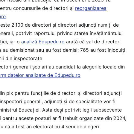
entru concursurile de directori și
reorganizarea
are
ste 2.100 de directori și directori adjuncți numiți de
enerali, potrivit raportului privind starea învățământului
ției, iar o
analiză Edupedu.ro
arată că val de directori
 au demisionat sau au fost demiși: 765 au fost înlocuiți
nii din inspectorate
ctori generali școlari au candidat la alegerile locale din
rm datelor analizate de Edupedu.ro
n pix pentru funcțiile de directori și directori adjuncți
 inspectori generali, adjuncți și de specialitate vor fi
inistrul Educației. Asta deși potrivit legii subsecvente
i pentru aceste posturi ar fi trebuit organizate din 2024,
 că a fost an electoral cu 4 serii de alegeri.