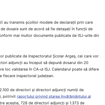
J) au transmis școlilor modele de declarații prin care
” de dosare sunt de acord să fie detașați în funcții de
 conform mai multor documente publicate de ISJ-urile din
or publicate de Inspectoratul Școlar Argeș, cei care vor
ectori adjuncți au început să depună dosarul din 20
re loc validarea în CA-ul ISJ. Calendarul poate să difere
de fiecare inspectorat județean.
100 de directori și directori adjuncți numiți de
i, potrivit
raportului privind starea învățământului al
ntre aceștia, 728 de directori adjuncți și 1.373 de