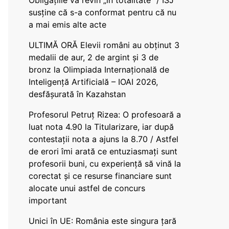
Obligațiile vă revin „în totalitate” / ISJ
susține că s-a conformat pentru că nu
a mai emis alte acte
ULTIMĂ ORĂ Elevii români au obținut 3
medalii de aur, 2 de argint și 3 de
bronz la Olimpiada Internațională de
Inteligență Artificială – IOAI 2026,
desfășurată în Kazahstan
Profesorul Petruț Rizea: O profesoară a
luat nota 4.90 la Titularizare, iar după
contestații nota a ajuns la 8.70 / Astfel
de erori îmi arată ce entuziasmați sunt
profesorii buni, cu experiență să vină la
corectat și ce resurse financiare sunt
alocate unui astfel de concurs
important
Unici în UE: România este singura țară