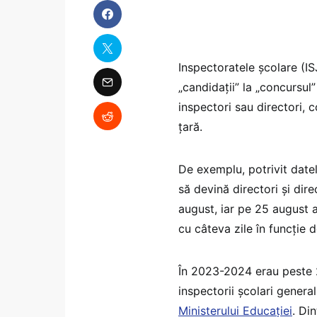
Inspectoratele școlare (IS
„candidații” la „concursul
inspectori sau directori,
țară.
De exemplu, potrivit datel
să devină directori și dir
august, iar pe 25 august a
cu câteva zile în funcție 
În 2023-2024 erau peste 2.
inspectorii școlari general
Ministerului Educației
. Di