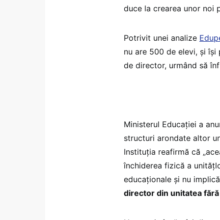
duce la crearea unor noi p
Potrivit unei analize
Edup
nu are 500 de elevi, și își
de director, urmând să înf
Ministerul Educației a anu
structuri arondate altor u
Instituția reafirmă că „ac
închiderea fizică a unitățl
educaționale și nu implică
director din unitatea fără