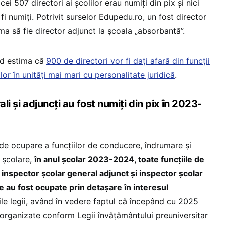
cei 507 directori ai școlilor erau numiți din pix și nici
 fi numiți. Potrivit surselor Edupedu.ro, un fost director
a să fie director adjunct la școala „absorbantă”.
id estima că
900 de directori vor fi dați afară din funcții
or în unități mai mari cu personalitate juridică
.
ali și adjuncți au fost numiți din pix în 2023-
 de ocupare a funcțiilor de conducere, îndrumare și
e școlare,
în anul școlar 2023-2024, toate funcțiile de
 inspector școlar general adjunct și inspector școlar
e au fost ocupate prin detașare în interesul
iile legii, având în vedere faptul că începând cu 2025
organizate conform Legii învățământului preuniversitar