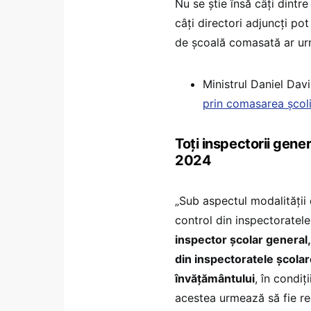
Nu se știe însă câți dintre 
câți directori adjuncți pot
de școală comasată ar urm
Ministrul Daniel Dav
prin comasarea școlil
Toți inspectorii gener
2024
„Sub aspectul modalității
control din inspectoratel
inspector școlar general,
din inspectoratele școlar
învățământului
, în condiț
acestea urmează să fie re