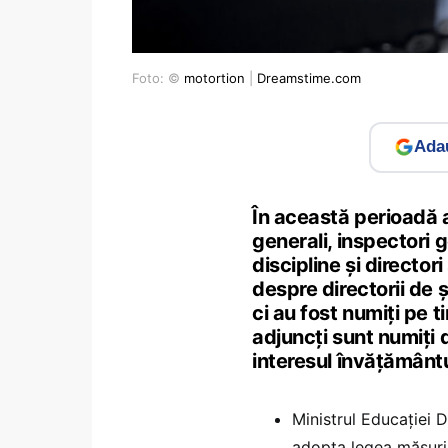
Foto: ©
motortion
|
Dreamstime.com
Adau
În această perioadă au
generali, inspectori g
discipline și directori
despre directorii de 
ci au fost numiți pe ti
adjuncți sunt numiți d
interesul învățământu
Ministrul Educației D
adopta legea măsuril