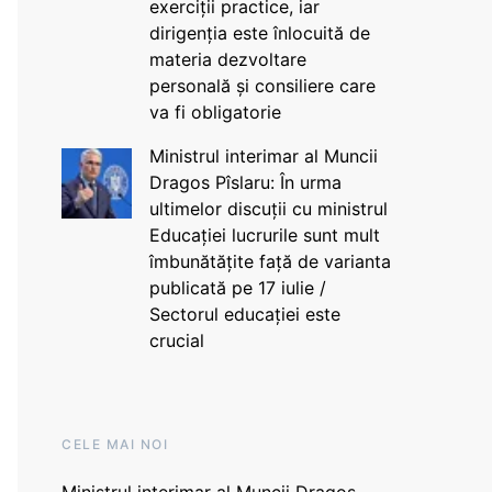
exerciții practice, iar
dirigenția este înlocuită de
materia dezvoltare
personală și consiliere care
va fi obligatorie
Ministrul interimar al Muncii
Dragos Pîslaru: În urma
ultimelor discuții cu ministrul
Educației lucrurile sunt mult
îmbunătățite față de varianta
publicată pe 17 iulie /
Sectorul educației este
crucial
CELE MAI NOI