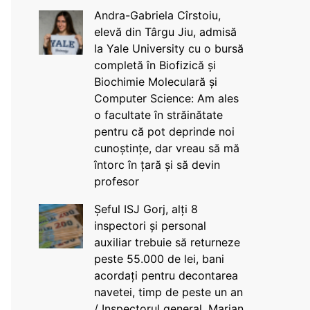
Andra-Gabriela Cîrstoiu,
elevă din Târgu Jiu, admisă
la Yale University cu o bursă
completă în Biofizică și
Biochimie Moleculară și
Computer Science: Am ales
o facultate în străinătate
pentru că pot deprinde noi
cunoștințe, dar vreau să mă
întorc în țară și să devin
profesor
Șeful ISJ Gorj, alți 8
inspectori și personal
auxiliar trebuie să returneze
peste 55.000 de lei, bani
acordați pentru decontarea
navetei, timp de peste un an
/ Inspectorul general, Marian