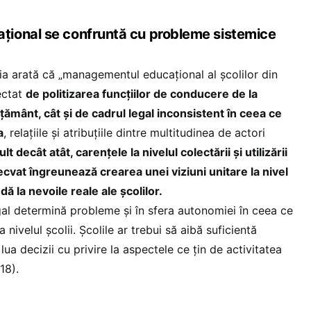
ional se confruntă cu probleme sistemice
a arată că „managementul educațional al școlilor din
ectat
de politizarea funcțiilor de conducere de la
țământ, cât și de cadrul legal inconsistent în ceea ce
a
, relațiile și atribuțiile dintre multitudinea de actori
lt decât atât, carențele la nivelul colectării și utilizării
cvat îngreunează crearea unei viziuni unitare la nivel
ă la nevoile reale ale școlilor.
al determină probleme și în sfera autonomiei în ceea ce
a nivelul școlii. Școlile ar trebui să aibă suficientă
ua decizii cu privire la aspectele ce țin de activitatea
18).