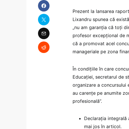
Prezent la lansarea raportu
Lixandru spunea că exist
„nu am garanția că toți di
profesor excepțional de m
că a promovat acel concur
manageriale pe zona financ
În condițiile în care conc
Educației, secretarul de 
organizare a concursului e
au carențe pe anumite zo
profesională”.
Declarația integrală 
mai jos în articol.