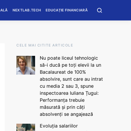
OALĂ
NEXTLAB.TECH
EDUCAȚIE FINANCIARĂ
CELE MAI CITITE ARTICOLE
Nu poate liceul tehnologic
să-i ducă pe toți elevii la un
Bacalaureat de 100%
absolvire, sunt care au intrat
cu media 2 sau 3, spune
inspectoarea Iuliana Țugui:
Performanța trebuie
măsurată și prin câți
absolvenți se angajează
Evoluția salariilor