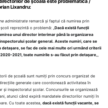
directorilor de școală este problematică /
orian Lixandru:
ine administrate
remarcă și faptul că numirea prin
 școli reprezintă o problemă: „
Dacă există funcții
umirea unui director interimar până la organizarea
 inspectorului școlar general.
Aceste numiri, care se
 detașare, se fac de cele mai multe ori urmând criterii
r 2020-2021, toate numirile s-au făcut prin detașare
„,
torii de școală sunt numiți prin concurs organizat de
 direcțiile generale care coordonează activitatea în
r și inspectoratul școlar. Concursurile se organizează
ani, atunci când expiră mandatele directorilor numiți în
oare. Cu toate acestea,
dacă există funcții vacante, se