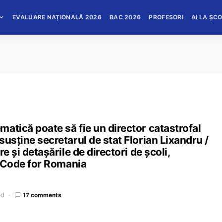
EVALUARE NAȚIONALĂ 2026
BAC 2026
PROFESORI
AI LA ȘC
atică poate să fie un director catastrofal
usține secretarul de stat Florian Lixandru /
e și detașările de directori de școli,
rt Code for Romania
ad
17 comments