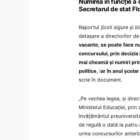
Numirea în funcție a 
Secretarul de stat Fl
Raportul
Școli sigure și b
detașare a directorilor de
vacante, se poate face n
concursului, prin decizia
mai cheamă și numiri prin
politice
, i
ar în anul școla
scrie în document.
„Pe vechea legea, și direc
Ministerul Educației, prin
învățământul preuniversita
de regulă o dată la patru 
urma concursurilor anteri