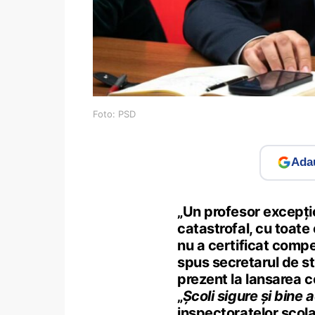
Foto: PSD
Adau
„Un profesor excepți
catastrofal, cu toat
nu a certificat compe
spus secretarul de sta
prezent la lansarea c
„
Școli sigure și bine 
inspectoratelor școlar