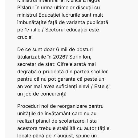
Ministrul interimar al Muncii Dragos
Pîslaru: În urma ultimelor discuții cu
ministrul Educației lucrurile sunt mult
îmbunătățite față de varianta publicată
pe 17 iulie / Sectorul educației este
crucial
De ce sunt doar 6 mii de posturi
titularizabile în 2026? Sorin Ion,
secretar de stat: Cifrele arată mai
degrabă o prudență din partea școlilor
pentru că nu pot garanta că peste un
an vor mai avea suficienți elevi / Este și
un joc de concurență
Proceduri noi de reorganizare pentru
unitățile de învățământ care nu au
realizat planul de școlarizare: lista
acestora trebuie stabilită cu autoritățile
locale până pe 7 august, spune un