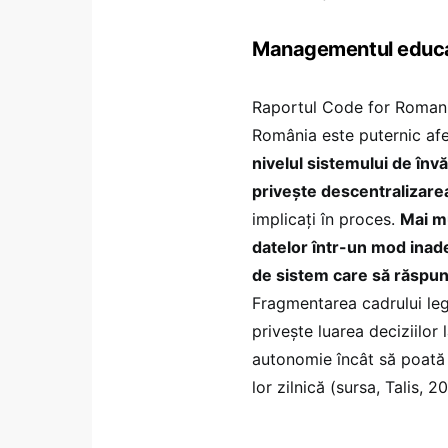
Managementul educaț
Raportul Code for Romani
România este puternic af
nivelul sistemului de învă
privește descentralizare
implicați în proces.
Mai mu
datelor într-un mod inade
de sistem care să răspund
Fragmentarea cadrului leg
privește luarea deciziilor l
autonomie încât să poată l
lor zilnică (sursa, Talis, 20