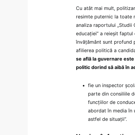
Cu atât mai mult, politiz
resimte puternic la toate ni
analiza raportului „Studi
educației” a reieșit faptu
învățământ sunt profund po
afilierea politică a candid
se află la guvernare este 
politic dorind să aibă în
fie un inspector șco
parte din consiliile d
funcțiilor de conduc
abordat în media în 
astfel de situații”.