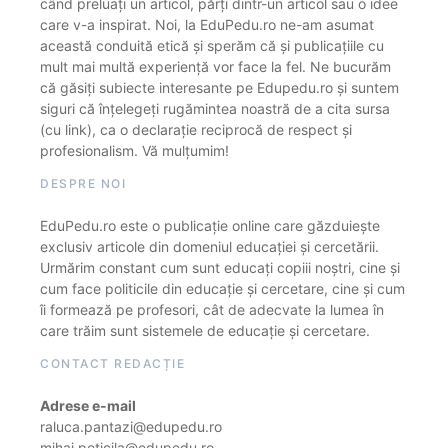
când preluați un articol, părți dintr-un articol sau o idee
care v-a inspirat. Noi, la EduPedu.ro ne-am asumat
această conduită etică și sperăm că și publicațiile cu
mult mai multă experiență vor face la fel. Ne bucurăm
că găsiți subiecte interesante pe Edupedu.ro și suntem
siguri că înțelegeți rugămintea noastră de a cita sursa
(cu link), ca o declarație reciprocă de respect și
profesionalism. Vă mulțumim!
DESPRE NOI
EduPedu.ro este o publicație online care găzduiește
exclusiv articole din domeniul educației și cercetării.
Urmărim constant cum sunt educați copiii noștri, cine și
cum face politicile din educație și cercetare, cine și cum
îi formează pe profesori, cât de adecvate la lumea în
care trăim sunt sistemele de educație și cercetare.
CONTACT REDACȚIE
Adrese e-mail
raluca.pantazi@edupedu.ro
mihai.peticila@edupedu.ro