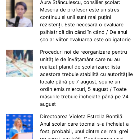
Aura Stănculescu, consilier școlar:
Meseria de profesor este un stres
continuu și unii sunt mai puțini
rezistenți. Este necesară o evaluare
psihiatrică din când în când / De anul
școlar viitor evaluarea este obligatorie
Proceduri noi de reorganizare pentru
unitățile de învățământ care nu au
realizat planul de școlarizare: lista
acestora trebuie stabilită cu autoritățile
locale până pe 7 august, spune un
ordin emis miercuri, 5 august / Toate
măsurile trebuie încheiate până pe 24
august
Directoarea Violeta Estrella Bontilă:
Anul școlar care tocmai s-a încheiat a
fost, probabil, unul dintre cei mai grei
pe care i-am trăit. Conducerea unei