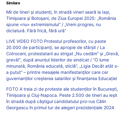
Similare
Mii de tineri și studenți, în stradă vineri seară la Iași,
Timișoara și Botoșani, de Ziua Europei 2025: „România
spune «nu» extremismului” / „Vrem progres, nu
dictatură. Fără frică, fără ură”
LIVE VIDEO FOTO Protestul profesorilor, cu peste
20.000 de participanți, se apropie de sfârșit / La
Cotroceni, protestatarii au strigat „Nu cedăm” și „Grevă,
grevă!”, după anunțul liderilor de sindicat / “O lume
minunată, România educată, sticlă”, „Ligia Decât atât s-
a putut” – printre mesajele manifestanților care cer
guvernanților creșterea salariilor și finanțarea Educației
FOTO A treia zi de proteste ale studenților în București,
Timișoara și Cluj-Napoca. Peste 2.500 de tineri au ieșit
în stradă după câștigul candidatului pro-rus Călin
Georgescu în primul tur de alegeri prezidențiale 2024