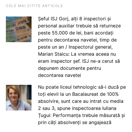
CELE MAI CITITE ARTICOLE
Șeful ISJ Gorj, alți 8 inspectori și
personal auxiliar trebuie să returneze
peste 55.000 de lei, bani acordați
pentru decontarea navetei, timp de
peste un an / Inspectorul general,
Marian Staicu: La vremea aceea nu
eram inspector șef. ISJ ne-a cerut să
depunem documente pentru
decontarea navetei
Nu poate liceul tehnologic să-i ducă pe
toți elevii la un Bacalaureat de 100%
absolvire, sunt care au intrat cu media
2 sau 3, spune inspectoarea Iuliana
Țugui: Performanța trebuie măsurată și
prin câți absolvenți se angajează