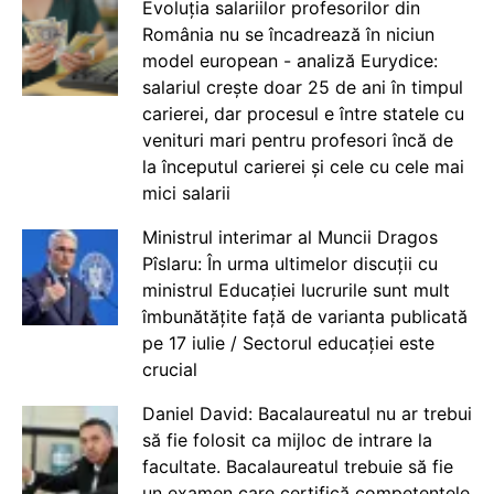
Evoluția salariilor profesorilor din
România nu se încadrează în niciun
model european - analiză Eurydice:
salariul crește doar 25 de ani în timpul
carierei, dar procesul e între statele cu
venituri mari pentru profesori încă de
la începutul carierei și cele cu cele mai
mici salarii
Ministrul interimar al Muncii Dragos
Pîslaru: În urma ultimelor discuții cu
ministrul Educației lucrurile sunt mult
îmbunătățite față de varianta publicată
pe 17 iulie / Sectorul educației este
crucial
Daniel David: Bacalaureatul nu ar trebui
să fie folosit ca mijloc de intrare la
facultate. Bacalaureatul trebuie să fie
un examen care certifică competențele