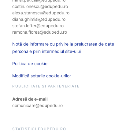
costin.ionescu@edupedu.ro
alexa.stanescu@edupedu.ro
diana.ghimisi@edupedu.ro
stefan.lefter@edupedu.ro
ramona.florea@edupedu.ro
Notă de informare cu privire la prelucrarea de date
personale prin intermediul site-ului
Politica de cookie
Modifică setarile cookie-urilor
PUBLICITATE ȘI PARTENERIATE
Adresă de e-mail
comunicare@edupedu.ro
STATISTICI EDUPEDU.RO