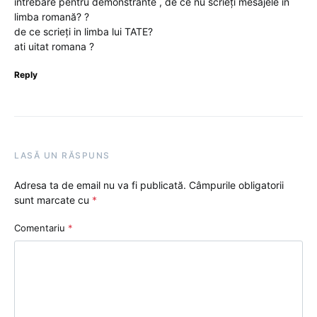
intrebare pentru demonstrante , de ce nu scrieți mesajele in
limba romană? ?
de ce scrieți in limba lui TATE?
ati uitat romana ?
Reply
LASĂ UN RĂSPUNS
Adresa ta de email nu va fi publicată.
Câmpurile obligatorii
sunt marcate cu
*
Comentariu
*