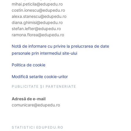
mihai.peticila@edupedu.ro
costin.ionescu@edupedu.ro
alexa.stanescu@edupedu.ro
diana.ghimisi@edupedu.ro
stefan.lefter@edupedu.ro
ramona.florea@edupedu.ro
Notă de informare cu privire la prelucrarea de date
personale prin intermediul site-ului
Politica de cookie
Modifică setarile cookie-urilor
PUBLICITATE ȘI PARTENERIATE
Adresă de e-mail
comunicare@edupedu.ro
STATISTICI EDUPEDU.RO