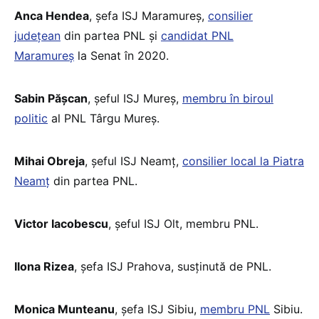
Anca Hendea
, șefa ISJ Maramureș,
consilier
județean
din partea PNL și
candidat PNL
Maramureș
la Senat în 2020.
Sabin Pășcan
, șeful ISJ Mureș,
membru în biroul
politic
al PNL Târgu Mureș.
Mihai Obreja
, șeful ISJ Neamț,
consilier local la Piatra
Neamț
din partea PNL.
Victor Iacobescu
, șeful ISJ Olt, membru PNL.
Ilona Rizea
, șefa ISJ Prahova, susținută de PNL.
Monica Munteanu
, șefa ISJ Sibiu,
membru PNL
Sibiu.