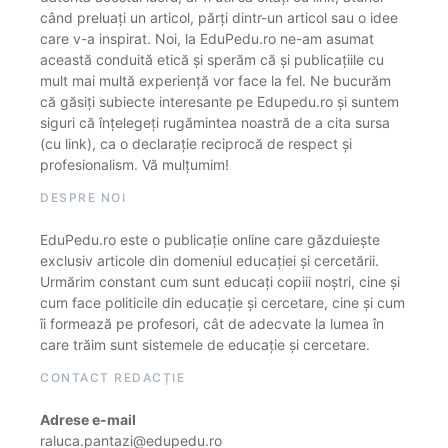
când preluați un articol, părți dintr-un articol sau o idee
care v-a inspirat. Noi, la EduPedu.ro ne-am asumat
această conduită etică și sperăm că și publicațiile cu
mult mai multă experiență vor face la fel. Ne bucurăm
că găsiți subiecte interesante pe Edupedu.ro și suntem
siguri că înțelegeți rugămintea noastră de a cita sursa
(cu link), ca o declarație reciprocă de respect și
profesionalism. Vă mulțumim!
DESPRE NOI
EduPedu.ro este o publicație online care găzduiește
exclusiv articole din domeniul educației și cercetării.
Urmărim constant cum sunt educați copiii noștri, cine și
cum face politicile din educație și cercetare, cine și cum
îi formează pe profesori, cât de adecvate la lumea în
care trăim sunt sistemele de educație și cercetare.
CONTACT REDACȚIE
Adrese e-mail
raluca.pantazi@edupedu.ro