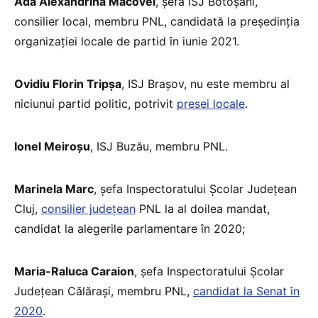
Ada Alexandrina Macovei
, șefa ISJ Botoșani,
consilier local, membru PNL, candidată la președinția
organizației locale de partid în iunie 2021.
Ovidiu Florin Tripșa
, ISJ Brașov, nu este membru al
niciunui partid politic, potrivit
presei locale
.
Ionel Meiroșu
, ISJ Buzău, membru PNL.
Marinela Marc
, șefa Inspectoratului Școlar Județean
Cluj,
consilier județean
PNL la al doilea mandat,
candidat la alegerile parlamentare în 2020;
Maria-Raluca Caraion
, șefa Inspectoratului Școlar
Județean Călărași, membru PNL,
candidat la Senat în
2020
.