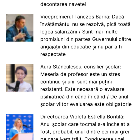
decontarea navetei
Vicepremierul Tanczos Barna: Dacă
învățământul nu se rezolvă, pică toată
legea salarizării / Sunt mai multe
promisiuni din partea Guvernului către
angajații din educație și nu par a fi
respectate
Aura Stănculescu, consilier școlar:
Meseria de profesor este un stres
continuu și unii sunt mai puțini
rezistenți. Este necesară o evaluare
psihiatrică din când în când / De anul
școlar viitor evaluarea este obligatorie
Directoarea Violeta Estrella Bontilă:
Anul școlar care tocmai s-a încheiat a
fost, probabil, unul dintre cei mai grei
pe care i-am trăit. Conducerea unei