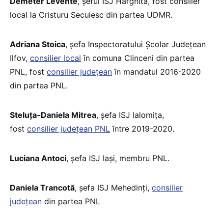
Demeter Levente
, șeful ISJ Harghita, fost consilier
local la Cristuru Secuiesc din partea UDMR.
Adriana Stoica
, șefa Inspectoratului Școlar Județean
Ilfov,
consilier local
în comuna Clinceni din partea
PNL, fost
consilier județean
în mandatul 2016-2020
din partea PNL.
Steluța-Daniela Mitrea
, șefa ISJ Ialomița,
fost
consilier județean PNL
între 2019-2020.
Luciana Antoci
, șefa ISJ Iași, membru PNL.
Daniela Trancotă
, șefa ISJ Mehedinți,
consilier
județean
din partea PNL