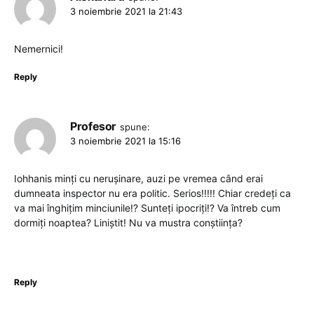
3 noiembrie 2021 la 21:43
Nemernici!
Reply
Profesor
spune:
3 noiembrie 2021 la 15:16
Iohhanis minți cu nerușinare, auzi pe vremea când erai
dumneata inspector nu era politic. Serios!!!!! Chiar credeți ca
va mai înghițim minciunile!? Sunteți ipocriți!? Va întreb cum
dormiți noaptea? Liniștit! Nu va mustra conștiința?
Reply