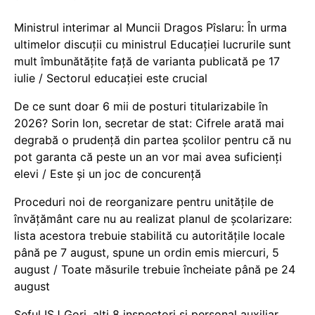
Ministrul interimar al Muncii Dragos Pîslaru: În urma
ultimelor discuții cu ministrul Educației lucrurile sunt
mult îmbunătățite față de varianta publicată pe 17
iulie / Sectorul educației este crucial
De ce sunt doar 6 mii de posturi titularizabile în
2026? Sorin Ion, secretar de stat: Cifrele arată mai
degrabă o prudență din partea școlilor pentru că nu
pot garanta că peste un an vor mai avea suficienți
elevi / Este și un joc de concurență
Proceduri noi de reorganizare pentru unitățile de
învățământ care nu au realizat planul de școlarizare:
lista acestora trebuie stabilită cu autoritățile locale
până pe 7 august, spune un ordin emis miercuri, 5
august / Toate măsurile trebuie încheiate până pe 24
august
Șeful ISJ Gorj, alți 8 inspectori și personal auxiliar