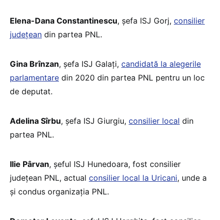
Elena-Dana Constantinescu
, șefa ISJ Gorj,
consilier
județean
din partea PNL.
Gina Brînzan
, șefa ISJ Galați,
candidată la alegerile
parlamentare
din 2020 din partea PNL pentru un loc
de deputat.
Adelina Sîrbu
, șefa ISJ Giurgiu,
consilier local
din
partea PNL.
Ilie Pârvan
, șeful ISJ Hunedoara, fost consilier
județean PNL, actual
consilier local la Uricani
, unde a
și condus organizația PNL.