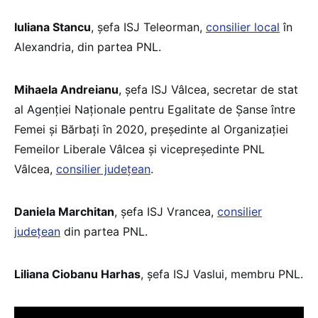
Iuliana Stancu
, șefa ISJ Teleorman,
consilier local
în
Alexandria, din partea PNL.
Mihaela Andreianu
, șefa ISJ Vâlcea, secretar de stat
al Agenţiei Naţionale pentru Egalitate de Şanse între
Femei şi Bărbaţi în 2020, preşedinte al Organizației
Femeilor Liberale Vâlcea şi vicepreşedinte PNL
Vâlcea,
consilier judeţean
.
Daniela Marchitan
, șefa ISJ Vrancea,
consilier
județean
din partea PNL.
Liliana Ciobanu Harhas
, șefa ISJ Vaslui, membru PNL.