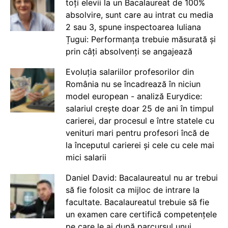
toți elevii la un Bacalaureat de 100%
absolvire, sunt care au intrat cu media
2 sau 3, spune inspectoarea Iuliana
Țugui: Performanța trebuie măsurată și
prin câți absolvenți se angajează
Evoluția salariilor profesorilor din
România nu se încadrează în niciun
model european - analiză Eurydice:
salariul crește doar 25 de ani în timpul
carierei, dar procesul e între statele cu
venituri mari pentru profesori încă de
la începutul carierei și cele cu cele mai
mici salarii
Daniel David: Bacalaureatul nu ar trebui
să fie folosit ca mijloc de intrare la
facultate. Bacalaureatul trebuie să fie
un examen care certifică competențele
pe care le ai după parcursul unui