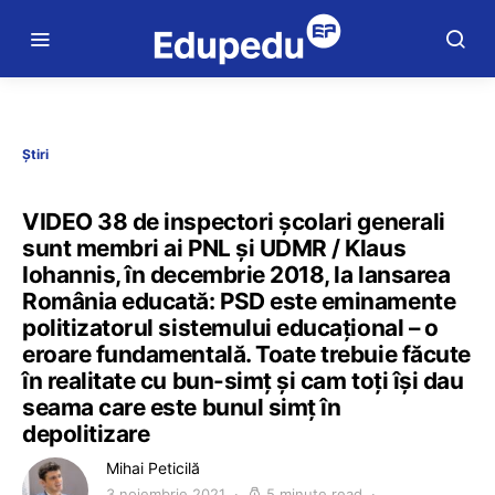
Știri
VIDEO 38 de inspectori școlari generali
sunt membri ai PNL și UDMR / Klaus
Iohannis, în decembrie 2018, la lansarea
România educată: PSD este eminamente
politizatorul sistemului educațional – o
eroare fundamentală. Toate trebuie făcute
în realitate cu bun-simț și cam toți își dau
seama care este bunul simț în
depolitizare
Mihai Peticilă
3 noiembrie 2021
5 minute read