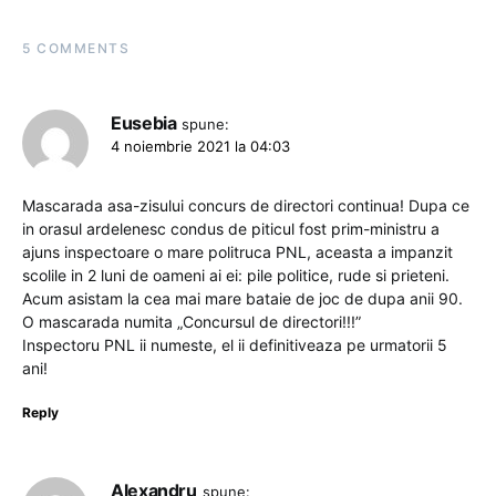
5 COMMENTS
Eusebia
spune:
4 noiembrie 2021 la 04:03
Mascarada asa-zisului concurs de directori continua! Dupa ce
in orasul ardelenesc condus de piticul fost prim-ministru a
ajuns inspectoare o mare politruca PNL, aceasta a impanzit
scolile in 2 luni de oameni ai ei: pile politice, rude si prieteni.
Acum asistam la cea mai mare bataie de joc de dupa anii 90.
O mascarada numita „Concursul de directori!!!”
Inspectoru PNL ii numeste, el ii definitiveaza pe urmatorii 5
ani!
Reply
Alexandru
spune: