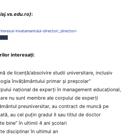
 isj.vs.edu.ro)
:
teresul-invatamantului-directori_directori-
ișier
ilor interesați:
ă de licență/absolvire studii universitare, inclusiv
ogia învățământului primar și preșcolar”
pului național de experți în management educațional,
care nu sunt membre ale corpului de experți
ățământul preuniversitar, au contract de muncă pe
ă, au cel puțin gradul II sau titlul de doctor
te bine” în ultimii 4 ani școlari
e disciplinar în ultimul an