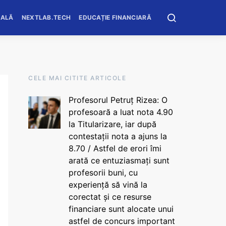
OALĂ
NEXTLAB.TECH
EDUCAȚIE FINANCIARĂ
CELE MAI CITITE ARTICOLE
Profesorul Petruț Rizea: O
profesoară a luat nota 4.90
la Titularizare, iar după
contestații nota a ajuns la
8.70 / Astfel de erori îmi
arată ce entuziasmați sunt
profesorii buni, cu
experiență să vină la
corectat și ce resurse
financiare sunt alocate unui
astfel de concurs important