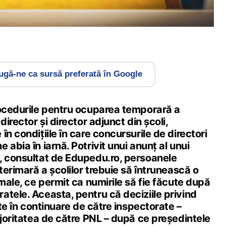
gă-ne ca sursă preferată în Google
rocedurile pentru ocuparea temporară a
director și director adjunct din școli,
în condițiile în care concursurile de directori
 abia în iarnă. Potrivit unui anunț al unui
, consultat de Edupedu.ro, persoanele
nterimară a școlilor trebuie să întrunească o
imale, ce permit ca numirile să fie făcute după
tele. Aceasta, pentru că deciziile privind
ute în continuare de către inspectorate –
ajoritatea de către PNL – după ce președintele