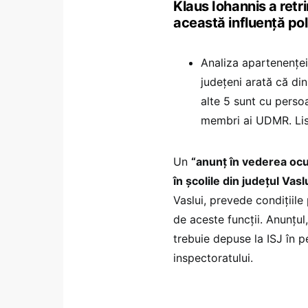
Klaus Iohannis a retri
această influență poli
Analiza apartenenței 
județeni arată că di
alte 5 sunt cu perso
membri ai UDMR. List
Un
“anunț în vederea ocup
în școlile din județul Vasl
Vaslui, prevede condițiile
de aceste funcții. Anunțu
trebuie depuse la ISJ în p
inspectoratului.