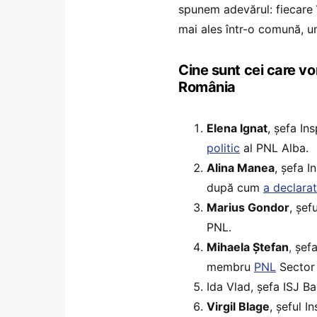
spunem adevărul: fiecare î
mai ales într-o comună, un
Cine sunt cei care vor
România
Elena Ignat
, șefa I
politic
al PNL Alba.
Alina Manea
, șefa 
după cum
a declarat
Marius Gondor
, șef
PNL.
Mihaela Ștefan
,
șefa
membru
PNL
Sector 
Ida Vlad, șefa ISJ B
Virgil Blage
, șeful 