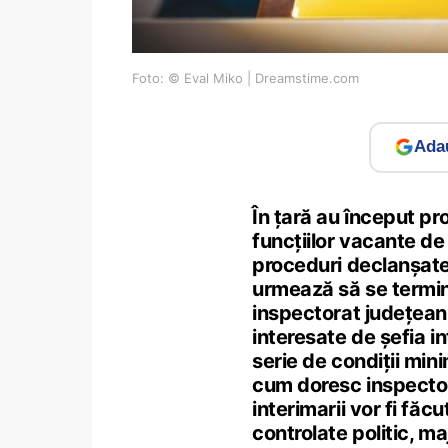
Foto: © Eval Miko | Dreamstime.com
Adau
În țară au început p
funcțiilor vacante de 
proceduri declanșate 
urmează să se termine
inspectorat județean
interesate de șefia i
serie de condiții min
cum doresc inspectora
interimarii vor fi făc
controlate politic, m