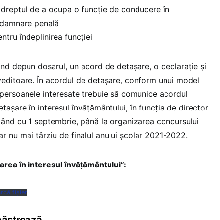
e dreptul de a ocupa o funcție de conducere în
ndamnare penală
ntru îndeplinirea funcției
ând depun dosarul, un acord de detașare, o declarație și
editoare. În acordul de detașare, conform unui model
persoanele interesate trebuie să comunice acordul
etașare în interesul învățământului, în funcția de director
pând cu 1 septembrie, până la organizarea concursului
ar nu mai târziu de finalul anului școlar 2021-2022.
rea în interesul învățământului”:
rcă fișier
 păstrează