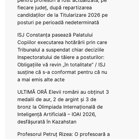
pentru profesori a fost actualizată, pe
fiecare județ, după repartizarea
candidaților de la Titularizare 2026 pe
posturi pe perioadă nedeterminată
ISJ Constanța pasează Palatului
Copiilor executarea hotărârii prin care
Tribunalul a suspendat chiar deciziile
Inspectoratului de tăiere a posturilor:
Obligațiile vă revin „în totalitate” / ISJ
susține că s-a conformat pentru că nu
a mai emis alte acte
ULTIMĂ ORĂ Elevii români au obținut 3
medalii de aur, 2 de argint și 3 de
bronz la Olimpiada Internațională de
Inteligență Artificială – IOAI 2026,
desfășurată în Kazahstan
Profesorul Petruț Rizea: O profesoară a