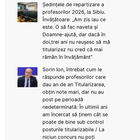
Ședințele de repartizare a
profesorilor 2026, la Sibiu.
Învățătoare: „Am zis iau ce
este. O să fac naveta și
Doamne-ajută, dar dacă în
doi,trei ani nu reușesc să mă
titularizez nu cred că mai
rămân în învățământ”
Sorin Ion, întrebat cum le
răspunde profesorilor care
dau an de an Titularizarea,
obțin note mari, dar nu au
post pe perioadă
nedeterminată: În ultimii ani
am încercat să ținem cât se
poate de bine sub control
posturile titularizabile / La
niciun concurs nu poți