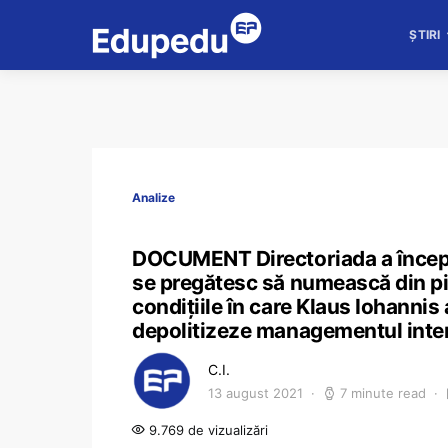
ȘTIRI
Analize
DOCUMENT Directoriada a începu
se pregătesc să numească din pix 
condițiile în care Klaus Iohannis
depolitizeze managementul interi
C.I.
13 august 2021
7 minute read
9.769 de vizualizări