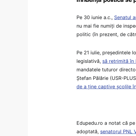
Pe 30 iunie a.c.,
Senatul a
nu mai fie numiți de inspec
politic (în prezent, de căt
Pe 21 iulie, președintele 
legislativă,
să retrimită î
mandatele tuturor directori
Ștefan Pălărie (USR-PLUS),
de a ține captive școlile în
Edupedu.ro a notat că pe 3
adoptată,
senatorul PNL V