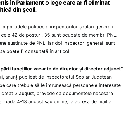
mis în Parlament o lege care ar fi eliminat
tică din școli.
la partidele politice a inspectorilor școlari generali
n cele 42 de posturi, 35 sunt ocupate de membri PNL,
ane susținute de PNL, iar doi inspectori generali sunt
a poate fi consultată în articol
ării funcțiilor vacante de director și director adjunct”,
ui
, anunț publicat de Inspectoratul Școlar Județean
 pe care trebuie să le întrunească persoanele interesate
l, datat 2 august, prevede că documentele necesare
erioada 4-13 august sau online, la adresa de mail a