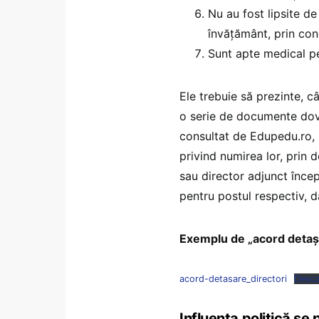
Nu au fost lipsite d
învățământ, prin co
Sunt apte medical pe
Ele trebuie să prezinte, c
o serie de documente dov
consultat de Edupedu.ro, 
privind numirea lor, prin d
sau director adjunct înce
pentru postul respectiv, d
Exemplu de „acord detașa
acord-detasare_directori
Desca
Influența politică se