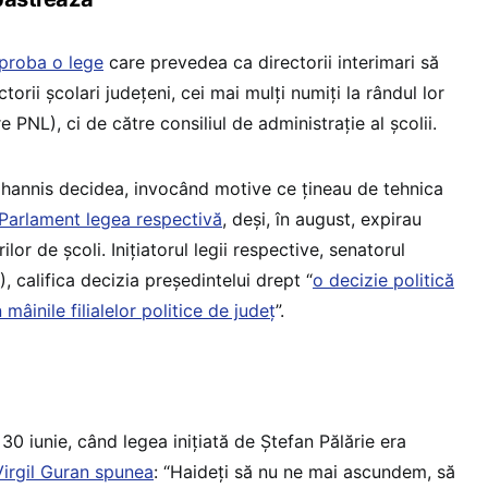
proba o lege
care prevedea ca directorii interimari să
torii școlari județeni, cei mai mulți numiți la rândul lor
re PNL), ci de către consiliul de administrație al școlii.
Iohannis decidea, invocând motive ce țineau de tehnica
n Parlament legea respectivă
, deși, în august, expirau
lor de școli. Inițiatorul legii respective, senatorul
 califica decizia președintelui drept “
o decizie politică
 mâinile filialelor politice de județ
”.
0 iunie, când legea inițiată de Ștefan Pălărie era
irgil Guran spunea
: “Haideți să nu ne mai ascundem, să