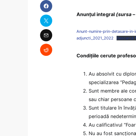
Anunțul integral
(sursa –
Anunt-numire-prin-detasare-in-in
adjuncti_2021_2022
Descarcă f
Condițiile cerute profesor
Au absolvit cu diplom
specializarea “Pedag
Sunt membre ale cor
sau chiar persoane 
Sunt titulare în înv
perioadă nedeterminat
Au calificativul “Foar
Nu au fost sancționat