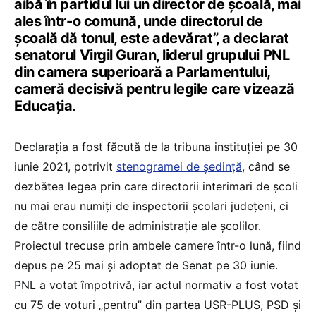
aibă în partidul lui un director de școală, mai
ales într-o comună, unde directorul de
școală dă tonul, este adevărat”, a declarat
senatorul Virgil Guran, liderul grupului PNL
din camera superioară a Parlamentului,
cameră decisivă pentru legile care vizează
Educația.
Declarația a fost făcută de la tribuna instituției pe 30
iunie 2021, potrivit
stenogramei de ședință
, când se
dezbătea legea prin care directorii interimari de școli
nu mai erau numiți de inspectorii școlari județeni, ci
de către consiliile de administrație ale școlilor.
Proiectul trecuse prin ambele camere într-o lună, fiind
depus pe 25 mai și adoptat de Senat pe 30 iunie.
PNL a votat împotrivă, iar actul normativ a fost votat
cu 75 de voturi „pentru” din partea USR-PLUS, PSD şi