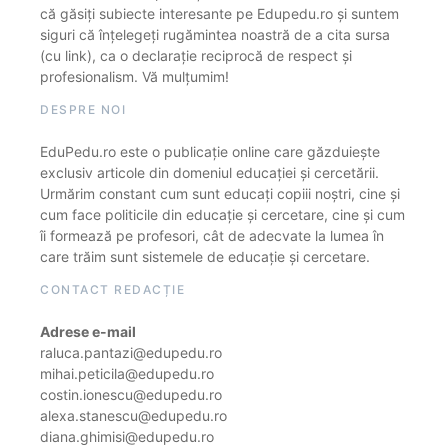
că găsiți subiecte interesante pe Edupedu.ro și suntem
siguri că înțelegeți rugămintea noastră de a cita sursa
(cu link), ca o declarație reciprocă de respect și
profesionalism. Vă mulțumim!
DESPRE NOI
EduPedu.ro este o publicație online care găzduiește
exclusiv articole din domeniul educației și cercetării.
Urmărim constant cum sunt educați copiii noștri, cine și
cum face politicile din educație și cercetare, cine și cum
îi formează pe profesori, cât de adecvate la lumea în
care trăim sunt sistemele de educație și cercetare.
CONTACT REDACȚIE
Adrese e-mail
raluca.pantazi@edupedu.ro
mihai.peticila@edupedu.ro
costin.ionescu@edupedu.ro
alexa.stanescu@edupedu.ro
diana.ghimisi@edupedu.ro