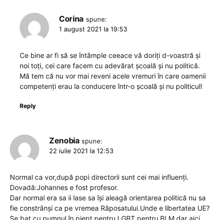
Corina
spune:
1 august 2021 la 19:53
Ce bine ar fi să se întâmple ceeace vă doriți d-voastră și
noi toți, cei care facem cu adevărat școală și nu politică.
Mă tem că nu vor mai reveni acele vremuri în care oamenii
competenți erau la conducere într-o școală și nu politicul!
Reply
Zenobia
spune:
22 iulie 2021 la 12:53
Normal ca vor,după popi directorii sunt cei mai influenți.
Dovadă:Johannes e fost profesor.
Dar normal era sa ii lase sa își aleagă orientarea politică nu sa
fie constrânși ca pe vremea Răposatului.Unde e libertatea UE?
Se bat cu pumnul în piept pentru LGBT pentru BLM dar aici