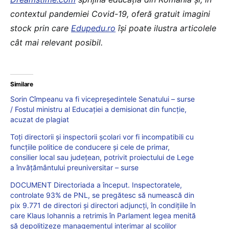
contextul pandemiei Covid-19, oferă gratuit imagini
stock prin care
Edupedu.ro
îşi poate ilustra articolele
cât mai relevant posibil.
Similare
Sorin Cîmpeanu va fi vicepreședintele Senatului – surse
/ Fostul ministru al Educației a demisionat din funcție,
acuzat de plagiat
Toți directorii și inspectorii școlari vor fi incompatibili cu
funcțiile politice de conducere și cele de primar,
consilier local sau județean, potrivit proiectului de Lege
a învățământului preuniversitar – surse
DOCUMENT Directoriada a început. Inspectoratele,
controlate 93% de PNL, se pregătesc să numească din
pix 9.771 de directori și directori adjuncți, în condițiile în
care Klaus Iohannis a retrimis în Parlament legea menită
să depolitizeze managementul interimar al școlilor