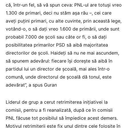
că, într-un fel, să vă spun ceva: PNL-ul are totuși vreo
1.300 de primari, deci nu stăm așa rău –, cei care
aveți puțini primari, cu alte cuvinte, prin această lege,
votând-o, o să dați vreo 1.600 de primării, unde sunt
probabil 7.000 de școli sau câte or fi, o să dați
posibilitatea primarilor PSD să aibă majoritatea
directorilor de școli. Haideți să nu ne mai ascundem,
să spunem adevărul: fiecare își dorește să aibă în
partidul lui un director de școală, mai ales într-o
comună, unde directorul de școală dă tonul, este
adevărat”, a spus Guran
Liderul de grup a cerut retrimiterea inițiativei la
comisii, pentru a fi reanalizată, după ce în comisii
PNL făcuse tot posibilul să împiedice acest demers.
Motivul retrimiterii este fix unul dintre cele folosite în