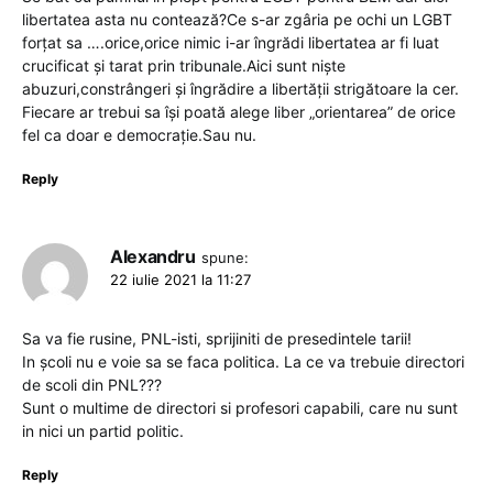
libertatea asta nu contează?Ce s-ar zgâria pe ochi un LGBT
forțat sa ….orice,orice nimic i-ar îngrădi libertatea ar fi luat
crucificat și tarat prin tribunale.Aici sunt niște
abuzuri,constrângeri și îngrădire a libertății strigătoare la cer.
Fiecare ar trebui sa își poată alege liber „orientarea” de orice
fel ca doar e democrație.Sau nu.
Reply
Alexandru
spune:
22 iulie 2021 la 11:27
Sa va fie rusine, PNL-isti, sprijiniti de presedintele tarii!
In școli nu e voie sa se faca politica. La ce va trebuie directori
de scoli din PNL???
Sunt o multime de directori si profesori capabili, care nu sunt
in nici un partid politic.
Reply