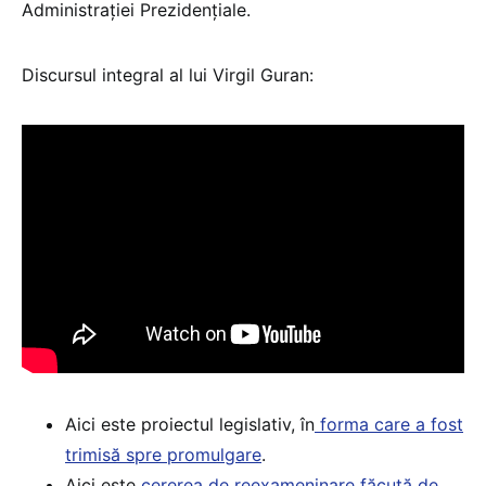
Administrației Prezidențiale.
Discursul integral al lui Virgil Guran:
Aici este proiectul legislativ, în
forma care a fost
trimisă spre promulgare
.
Aici este
cererea de reexameninare făcută de