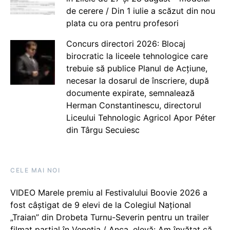
de cerere / Din 1 iulie a scăzut din nou
plata cu ora pentru profesori
Concurs directori 2026: Blocaj
birocratic la liceele tehnologice care
trebuie să publice Planul de Acțiune,
necesar la dosarul de înscriere, după
documente expirate, semnalează
Herman Constantinescu, directorul
Liceului Tehnologic Agricol Apor Péter
din Târgu Secuiesc
CELE MAI NOI
VIDEO Marele premiu al Festivalului Boovie 2026 a
fost câștigat de 9 elevi de la Colegiul Național
„Traian” din Drobeta Turnu-Severin pentru un trailer
filmat parțial în Veneția / Anca, elevă: Am învățat că