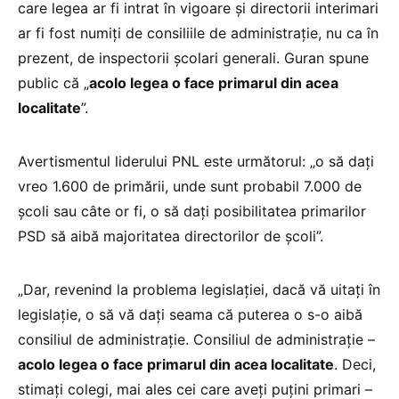
care legea ar fi intrat în vigoare și directorii interimari
ar fi fost numiți de consiliile de administrație, nu ca în
prezent, de inspectorii școlari generali. Guran spune
public că „
acolo legea o face primarul din acea
localitate
”.
Avertismentul liderului PNL este următorul: „o să dați
vreo 1.600 de primării, unde sunt probabil 7.000 de
școli sau câte or fi, o să dați posibilitatea primarilor
PSD să aibă majoritatea directorilor de școli”.
„Dar, revenind la problema legislației, dacă vă uitați în
legislație, o să vă dați seama că puterea o s-o aibă
consiliul de administrație. Consiliul de administrație –
acolo legea o face primarul din acea localitate
. Deci,
stimați colegi, mai ales cei care aveți puțini primari –