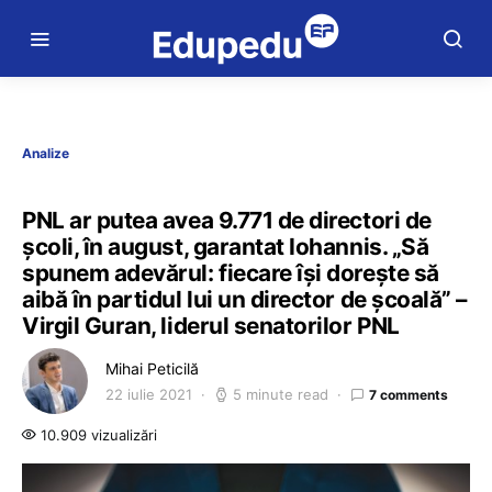
Analize
PNL ar putea avea 9.771 de directori de
școli, în august, garantat Iohannis. „Să
spunem adevărul: fiecare își dorește să
aibă în partidul lui un director de școală” –
Virgil Guran, liderul senatorilor PNL
Mihai Peticilă
22 iulie 2021
5 minute read
7 comments
10.909 vizualizări