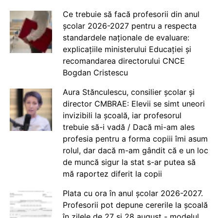
Ce trebuie să facă profesorii din anul
școlar 2026-2027 pentru a respecta
standardele naționale de evaluare:
explicațiile ministerului Educației și
recomandarea directorului CNCE
Bogdan Cristescu
Aura Stănculescu, consilier școlar și
director CMBRAE: Elevii se simt uneori
invizibili la școală, iar profesorul
trebuie să-i vadă / Dacă mi-am ales
profesia pentru a forma copiii îmi asum
rolul, dar dacă m-am gândit că e un loc
de muncă sigur la stat s-ar putea să
mă raportez diferit la copii
Plata cu ora în anul școlar 2026-2027.
Profesorii pot depune cererile la școală
în zilele de 27 și 28 august - modelul