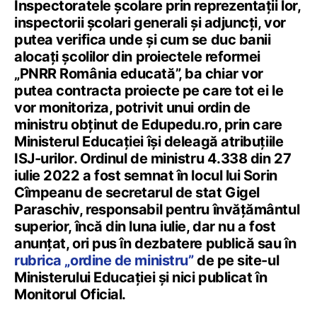
Inspectoratele școlare prin reprezentații lor,
inspectorii școlari generali și adjuncți, vor
putea verifica unde și cum se duc banii
alocați școlilor din proiectele reformei
„PNRR România educată”, ba chiar vor
putea contracta proiecte pe care tot ei le
vor monitoriza, potrivit unui ordin de
ministru obținut de Edupedu.ro, prin care
Ministerul Educației își deleagă atribuțiile
ISJ-urilor. Ordinul de ministru 4.338 din 27
iulie 2022 a fost semnat în locul lui Sorin
Cîmpeanu de secretarul de stat Gigel
Paraschiv, responsabil pentru învățământul
superior, încă din luna iulie, dar nu a fost
anunțat, ori pus în dezbatere publică sau în
rubrica „ordine de ministru”
de pe site-ul
Ministerului Educației și nici publicat în
Monitorul Oficial.