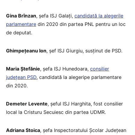
Gina Brînzan
, șefa ISJ Galați,
candidată la alegerile
parlamentare
din 2020 din partea PNL pentru un loc
de deputat.
Ghimpețeanu Ion
, șef ISJ Giurgiu, susținut de PSD.
Maria Ștefănie
, șefa ISJ Hunedoara,
consilier
județean PSD
, candidată la alegeripe parlamentare
din 2020.
Demeter Levente
, șeful ISJ Harghita, fost consilier
local la Cristuru Secuiesc din partea UDMR.
Adriana Stoica
, șefa Inspectoratului Școlar Județean