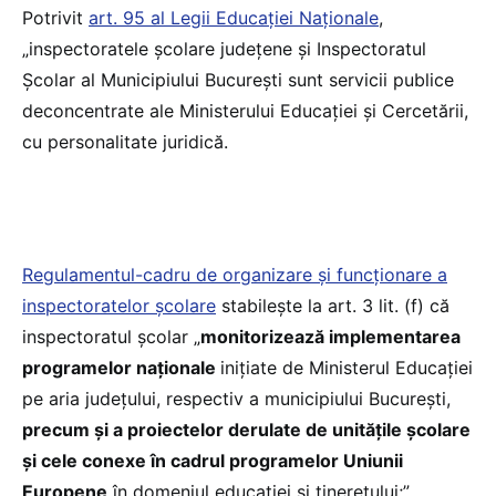
Potrivit
art. 95 al Legii Educației Naționale
,
„inspectoratele școlare județene și Inspectoratul
Școlar al Municipiului București sunt servicii publice
deconcentrate ale Ministerului Educației și Cercetării,
cu personalitate juridică.
Regulamentul-cadru de organizare și funcționare a
inspectoratelor școlare
stabilește la art. 3 lit. (f) că
inspectoratul școlar „
monitorizează implementarea
programelor naţionale
iniţiate de Ministerul Educaţiei
pe aria judeţului, respectiv a municipiului Bucureşti,
precum şi a proiectelor derulate de unităţile şcolare
şi cele conexe în cadrul programelor Uniunii
Europene
în domeniul educaţiei şi tineretului;”