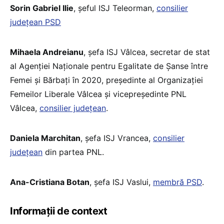
Sorin Gabriel Ilie
, șeful ISJ Teleorman,
consilier
județean PSD
Mihaela Andreianu
, șefa ISJ Vâlcea, secretar de stat
al Agenţiei Naţionale pentru Egalitate de Şanse între
Femei şi Bărbaţi în 2020, preşedinte al Organizației
Femeilor Liberale Vâlcea şi vicepreşedinte PNL
Vâlcea,
consilier judeţean
.
Daniela Marchitan
, șefa ISJ Vrancea,
consilier
județean
din partea PNL.
Ana-Cristiana Botan
, șefa ISJ Vaslui,
membră PSD
.
Informații de context