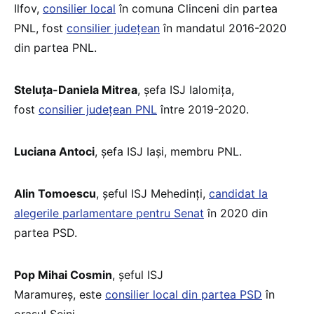
Ilfov,
consilier local
în comuna Clinceni din partea
PNL, fost
consilier județean
în mandatul 2016-2020
din partea PNL.
Steluța-Daniela Mitrea
, șefa ISJ Ialomița,
fost
consilier județean PNL
între 2019-2020.
Luciana Antoci
, șefa ISJ Iași, membru PNL.
Alin Tomoescu
, șeful ISJ Mehedinți,
candidat la
alegerile parlamentare pentru Senat
în 2020 din
partea PSD.
Pop Mihai Cosmin
, șeful ISJ
Maramureș, este
consilier local din partea PSD
în
orașul Seini.