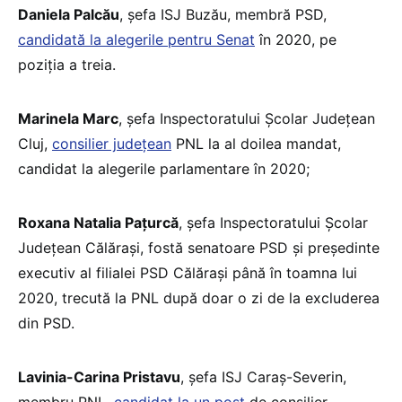
Daniela Palcău
, șefa ISJ Buzău, membră PSD,
candidată la alegerile pentru Senat
în 2020, pe
poziția a treia.
Marinela Marc
, șefa Inspectoratului Școlar Județean
Cluj,
consilier județean
PNL la al doilea mandat,
candidat la alegerile parlamentare în 2020;
Roxana Natalia Pațurcă
, șefa Inspectoratului Școlar
Județean Călărași, fostă senatoare PSD și președinte
executiv al filialei PSD Călărași până în toamna lui
2020, trecută la PNL după doar o zi de la excluderea
din PSD.
Lavinia-Carina Pristavu
, șefa ISJ Caraș-Severin,
membru PNL,
candidat la un post
de consilier