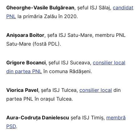
Gheorghe-Vasile Bulgărean
, șeful ISJ Sălaj,
candidat
PNL
la primăria Zalău în 2020.
Anișoara Boitor
, șefa ISJ Satu-Mare, membru PNL
Satu-Mare (fostă PDL).
Grigore Bocanci
, șeful ISJ Suceava,
consilier local
din partea PNL
în comuna Rădășeni.
Viorica
Pavel
, șefa ISJ Tulcea,
consilier local
din
partea PNL în orașul Tulcea.
Aura-Codruța Danielescu
șefa ISJ Timiș,
membră
PSD
.