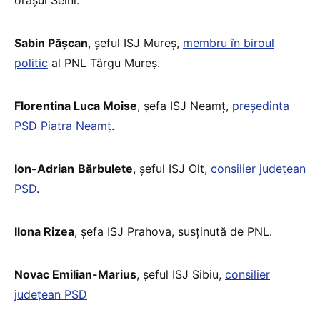
Sabin Pășcan
, șeful ISJ Mureș,
membru în biroul
politic
al PNL Târgu Mureș.
Florentina Luca Moise
, șefa ISJ Neamț,
președinta
PSD Piatra Neamț
.
Ion-Adrian
Bărbulete
, șeful ISJ Olt,
consilier județean
PSD
.
Ilona Rizea
, șefa ISJ Prahova, susținută de PNL.
Novac Emilian-Marius
, șeful ISJ Sibiu,
consilier
județean PSD