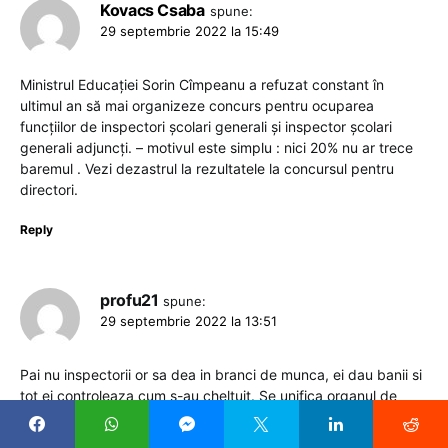
Kovacs Csaba
spune:
29 septembrie 2022 la 15:49
Ministrul Educației Sorin Cîmpeanu a refuzat constant în
ultimul an să mai organizeze concurs pentru ocuparea
funcțiilor de inspectori școlari generali și inspector școlari
generali adjuncți. – motivul este simplu : nici 20% nu ar trece
baremul . Vezi dezastrul la rezultatele la concursul pentru
directori.
Reply
profu21
spune:
29 septembrie 2022 la 13:51
Pai nu inspectorii or sa dea in branci de munca, ei dau banii si
tot ei controleaza cum s-au cheltuit. Se unifica organul de
executie bugetara cu ala de control.