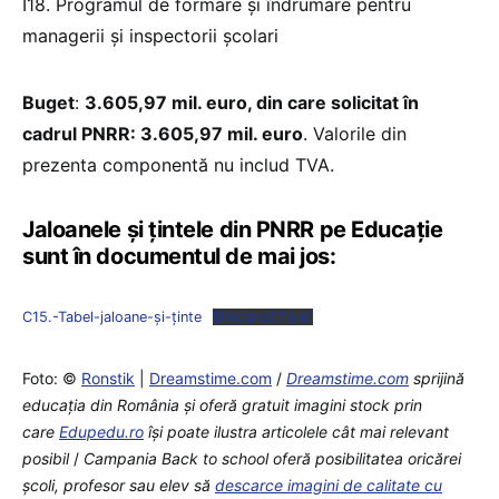
I18. Programul de formare și îndrumare pentru
managerii și inspectorii școlari
Buget
:
3.605,97 mil. euro, din care solicitat în
cadrul PNRR: 3.605,97 mil. euro
. Valorile din
prezenta componentă nu includ TVA.
Jaloanele și țintele din PNRR pe Educație
sunt în documentul de mai jos:
C15.-Tabel-jaloane-și-ținte
Descarcă fișier
Foto: ©
Ronstik
|
Dreamstime.com
/
Dreamstime.com
sprijină
educaţia din România şi oferă gratuit imagini stock prin
care
Edupedu.ro
îşi poate ilustra articolele cât mai relevant
posibil
/
Campania Back to school oferă posibilitatea oricărei
școli, profesor sau elev să
descarce imagini de calitate cu