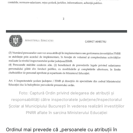
Foto: Captură Ordin privind delegarea de atribuții și
responsabilități către inspectoratele județene/Inspectoratul
Școlar al Municipiului București în vederea realizării investițiilor
PNRR aflate în sarcina Ministerului Educației
Ordinul mai prevede că „persoanele cu atribuții în