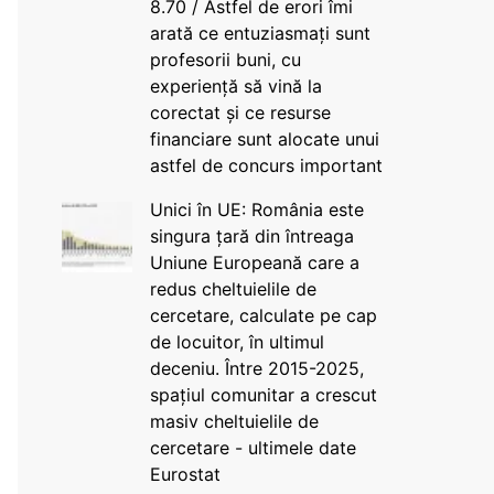
8.70 / Astfel de erori îmi
arată ce entuziasmați sunt
profesorii buni, cu
experiență să vină la
corectat și ce resurse
financiare sunt alocate unui
astfel de concurs important
Unici în UE: România este
singura țară din întreaga
Uniune Europeană care a
redus cheltuielile de
cercetare, calculate pe cap
de locuitor, în ultimul
deceniu. Între 2015-2025,
spațiul comunitar a crescut
masiv cheltuielile de
cercetare - ultimele date
Eurostat