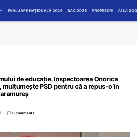
EVALUARE NAȚIONALĂ 2026
BAC 2026
PROFESORI
AI LA ȘC
emului de educație. Inspectoarea Onorica
, mulțumește PSD pentru că a repus-o în
 Maramureș
d
6 comments