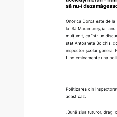
să nu-i dezamăgească 
Onorica Dorca este de la 
la ISJ Maramureș, iar anu
mulțumit, ca într-un disc
stat Antoaneta Bolchis, d
inspector școlar general P
fiind eminamente una poli
Politizarea din inspectorat
acest caz.
„Bună ziua tuturor, dragi 