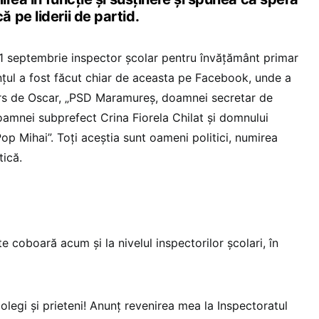
pe liderii de partid.
1 septembrie inspector școlar pentru învățământ primar
nțul a fost făcut chiar de aceasta pe Facebook, unde a
urs de Oscar, „PSD Maramureș, doamnei secretar de
oamnei subprefect Crina Fiorela Chilat și domnului
op Mihai”. Toți aceștia sunt oameni politici, numirea
tică.
e coboară acum și la nivelul inspectorilor școlari, în
colegi și prieteni! Anunț revenirea mea la Inspectoratul