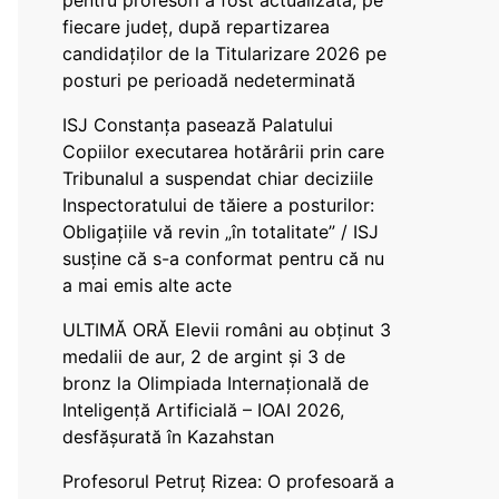
pentru profesori a fost actualizată, pe
fiecare județ, după repartizarea
candidaților de la Titularizare 2026 pe
posturi pe perioadă nedeterminată
ISJ Constanța pasează Palatului
Copiilor executarea hotărârii prin care
Tribunalul a suspendat chiar deciziile
Inspectoratului de tăiere a posturilor:
Obligațiile vă revin „în totalitate” / ISJ
susține că s-a conformat pentru că nu
a mai emis alte acte
ULTIMĂ ORĂ Elevii români au obținut 3
medalii de aur, 2 de argint și 3 de
bronz la Olimpiada Internațională de
Inteligență Artificială – IOAI 2026,
desfășurată în Kazahstan
Profesorul Petruț Rizea: O profesoară a