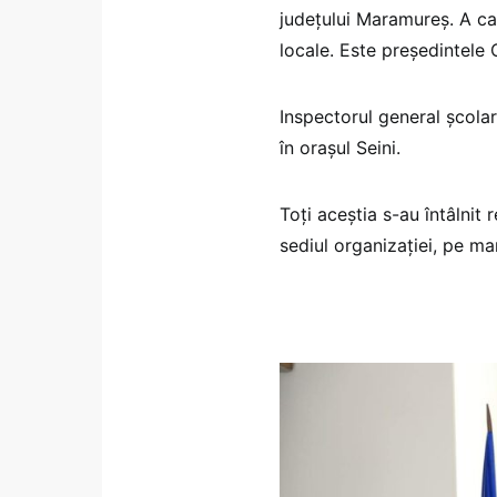
județului Maramureș. A ca
locale. Este președintele
Inspectorul general școl
în orașul Seini.
Toți aceștia s-au întâlni
sediul organizației, pe ma