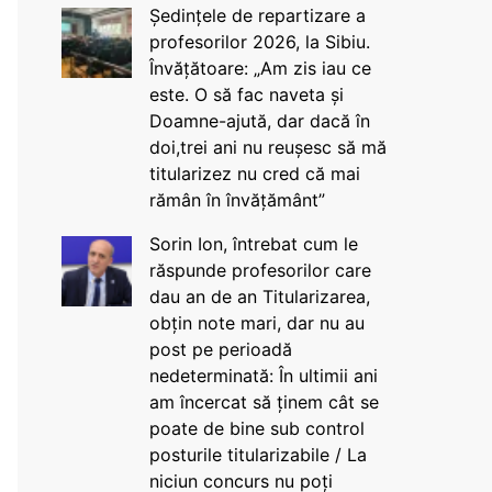
Ședințele de repartizare a
profesorilor 2026, la Sibiu.
Învățătoare: „Am zis iau ce
este. O să fac naveta și
Doamne-ajută, dar dacă în
doi,trei ani nu reușesc să mă
titularizez nu cred că mai
rămân în învățământ”
Sorin Ion, întrebat cum le
răspunde profesorilor care
dau an de an Titularizarea,
obțin note mari, dar nu au
post pe perioadă
nedeterminată: În ultimii ani
am încercat să ținem cât se
poate de bine sub control
posturile titularizabile / La
niciun concurs nu poți