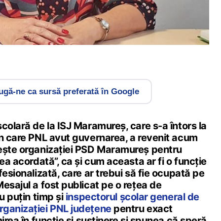
gă-ne ca sursă preferată în Google
colară de la ISJ Maramureș, care s-a întors la
în care PNL avut guvernarea, a revenit acum
ește organizației PSD Maramureș pentru
rea acordată”, ca și cum aceasta ar fi o funcție
fesionalizată, care ar trebui să fie ocupată pe
esajul a fost publicat pe o rețea de
u puțin timp și
inspectorul școlar general de
rganizației PNL județene
pentru exact
mirea în funcție și susținere și spunea că speră