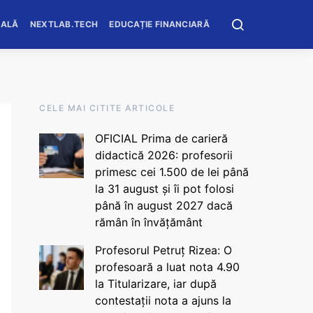
OALĂ
NEXTLAB.TECH
EDUCAȚIE FINANCIARĂ
CELE MAI CITITE ARTICOLE
OFICIAL Prima de carieră
didactică 2026: profesorii
primesc cei 1.500 de lei până
la 31 august și îi pot folosi
până în august 2027 dacă
rămân în învățământ
Profesorul Petruț Rizea: O
profesoară a luat nota 4.90
la Titularizare, iar după
contestații nota a ajuns la