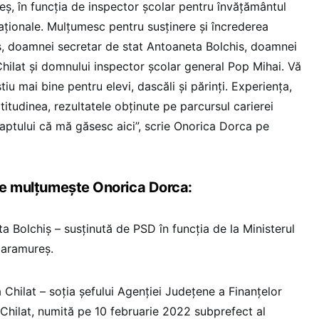
, în funcția de inspector școlar pentru învățământul
caționale. Mulțumesc pentru susținere și încrederea
 doamnei secretar de stat Antoaneta Bolchis, doamnei
Chilat și domnului inspector școlar general Pop Mihai. Vă
tiu mai bine pentru elevi, dascăli și părinți. Experiența,
itudinea, rezultatele obținute pe parcursul carierei
faptului că mă găsesc aici”, scrie Onorica Dorca pe
 le mulțumește Onorica Dorca:
a Bolchiș – susținută de PSD în funcția de la Ministerul
aramureș.
 Chilat – soția șefului Agenției Județene a Finanțelor
Chilat, numită pe 10 februarie 2022 subprefect al