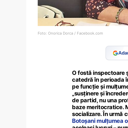
Foto: Onorica Dorca / Facebook.com
Adau
O fostă inspectoare ș
catedră în perioada 
pe funcție și mulțum
„susținere și încrede
de partid, nu una pro
baze meritocratice. M
socializare. În urmă c
Botoșani mulțumea o
aceleași lucruri – nu