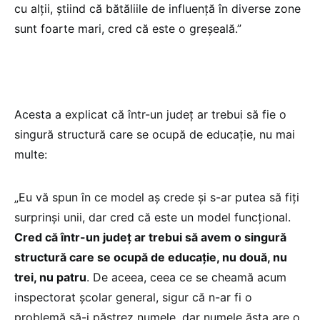
cu alții, știind că bătăliile de influență în diverse zone
sunt foarte mari, cred că este o greșeală.”
Acesta a explicat că într-un județ ar trebui să fie o
singură structură care se ocupă de educație, nu mai
multe:
„Eu vă spun în ce model aș crede și s-ar putea să fiți
surprinși unii, dar cred că este un model funcțional.
Cred că într-un județ ar trebui să avem o singură
structură care se ocupă de educație, nu două, nu
trei, nu patru
. De aceea, ceea ce se cheamă acum
inspectorat școlar general, sigur că n-ar fi o
problemă să-i păstrez numele, dar numele ăsta are o