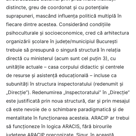
distincte, greu de coordonat și cu potențiale
suprapuneri, mascând influența politică multiplă în
fiecare dintre acestea. Considerând condițiile
psihoculturale și socioeconomice, cred că arhitectura
organizării școlare în județe/municipiul București
trebuie să presupună o singură structură în relația
directă cu ministerul (acum sunt cel puțin 3), cu
unitățile actuale – casa corpului didactic și centrele
de resurse și asistență educațională – incluse ca
subunități în structura inspectoratului (redenumit și
„Direcție”). Redenumirea „Inspectoratului” în „Direcție”
este justificată prin noua structură, dar și prin mesajul
că este nevoie de o schimbare paradigmatică și de
mentalitate în funcționarea acesteia. ARACIP ar trebui
să funcționeze în logica ARACIS, fără birourile
județene ARACIP preconizate. Sigur, în această