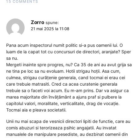
15 COMMENTS
Zorro
spune:
21 mai 2025 la 11:08
Pana acum inspectorul numit politic si-a pus oamenii lui. O
luam de la capat tot cu concursuri de directori, aranjate? Sper
sa nu.
Mergeti inainte spre progres, nu? Ca 35 de ani au avut grija sa
ne tina pe loc sa nu evoluam. Hotii strigau hoții. Asa cum,
culmea, strigau curățenie generala, cand tocmai ei erau cei
care trebuie matrasiti. Cred ca acea curatenie generala
trebuie sa o faceti voi acum. Eu m-am prins. Dar va asigur ca
marea majoritate din învățământ a ajuns praf si pulbere la
capitolul valori, moralitate, verticalitate, drag de vocație.
Tocmai aia e pleava societatii.
Unii nu mai scapa de vesnicii directori lipiti de functie, care au
comis abuzuri si terorizeaza psihic angajatii. Au invatat
manualele de manipulare pesediste, au dezbinat oamenii din