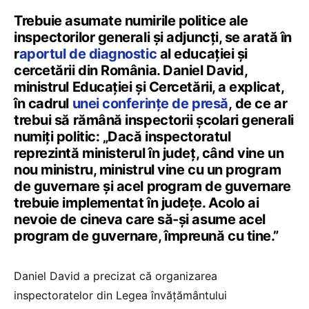
Trebuie asumate numirile politice ale
inspectorilor generali și adjuncți, se arată în
r
aportul de diagnostic
al educației și
cercetării din România. Daniel David,
ministrul Educației și Cercetării, a explicat,
în cadrul
unei conferințe de presă
, de ce ar
trebui să rămână inspectorii școlari generali
numiți politic: „Dacă inspectoratul
reprezintă ministerul în județ, când vine un
nou ministru, ministrul vine cu un program
de guvernare și acel program de guvernare
trebuie implementat în județe. Acolo ai
nevoie de cineva care să-și asume acel
program de guvernare, împreună cu tine.”
Daniel David a precizat că organizarea
inspectoratelor din Legea învățământului