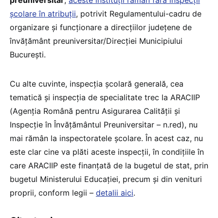
preuniversitar
,
aceste instituții rămân fără inspecții
școlare în atribuții
, potrivit Regulamentului-cadru de
organizare şi funcţionare a direcţiilor judeţene de
învăţământ preuniversitar/Direcţiei Municipiului
Bucureşti.
Cu alte cuvinte, inspecția școlară generală, cea
tematică și inspecția de specialitate trec la ARACIIP
(Agenția Română pentru Asigurarea Calității și
Inspecție în Învățământul Preuniversitar – n.red), nu
mai rămân la inspectoratele școlare. În acest caz, nu
este clar cine va plăti aceste inspecții, în condițiile în
care ARACIIP este finanțată de la bugetul de stat, prin
bugetul Ministerului Educației, precum și din venituri
proprii, conform legii –
detalii aici
.