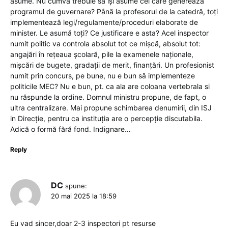
asume. Nu cumva trebuie să își asume cei care generează
programul de guvernare? Până la profesorul de la catedră, toți
implementează legi/regulamente/proceduri elaborate de
minister. Le asumă toți? Ce justificare e asta? Acel inspector
numit politic va controla absolut tot ce mișcă, absolut tot:
angajări în rețeaua școlară, pile la examenele naționale,
mișcări de bugete, gradații de merit, finanțări. Un profesionist
numit prin concurs, pe bune, nu e bun să implementeze
politicile MEC? Nu e bun, pt. ca ala are coloana vertebrala si
nu răspunde la ordine. Domnul ministru propune, de fapt, o
ultra centralizare. Mai propune schimbarea denumirii, din ISJ
in Direcție, pentru ca instituția are o percepție discutabila.
Adică o formă fără fond. Indignare…
Reply
DC
spune:
20 mai 2025 la 18:59
Eu vad sincer,doar 2-3 inspectori pt resurse