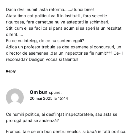
Daca dvs. numiti asta reforma……atunci bine!
Atata timp cat politicul va fi in institutii , fara selectie
riguroasa, fara carnet,sa nu va asteptati la schimbari.
Stiti cum e, sa faci ca si pana acum si sa speri la un rezultat
diferit…..
Eu ce nu inteleg, de ce nu suntem egali?
Adica un profesor trebuie sa dea examene si concursuri, un
director de asemenea ,dar un inspector sa fie numit??? Ce- l
recomada? Desigur, vocea si talentul!
Reply
Om bun
spune:
20 mai 2025 la 15:44
Ce numiri politice, ai desființat inspectoratele, sau asta se
prorogă până se anulează?
Frumos, taie ce era bun pentru nepiloși și bagă în față politica.