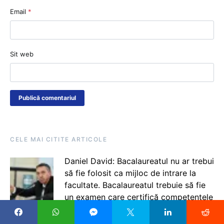
Email
*
Sit web
CELE MAI CITITE ARTICOLE
Daniel David: Bacalaureatul nu ar trebui
să fie folosit ca mijloc de intrare la
facultate. Bacalaureatul trebuie să fie
un examen care certifică competențele
pe care le ai după parcursul unui
învățământ obligatoriu