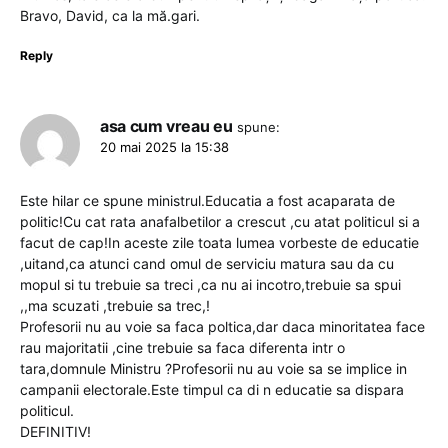
Bravo, David, ca la mă.gari.
Reply
asa cum vreau eu
spune:
20 mai 2025 la 15:38
Este hilar ce spune ministrul.Educatia a fost acaparata de
politic!Cu cat rata anafalbetilor a crescut ,cu atat politicul si a
facut de cap!In aceste zile toata lumea vorbeste de educatie
,uitand,ca atunci cand omul de serviciu matura sau da cu
mopul si tu trebuie sa treci ,ca nu ai incotro,trebuie sa spui
,,ma scuzati ,trebuie sa trec,!
Profesorii nu au voie sa faca poltica,dar daca minoritatea face
rau majoritatii ,cine trebuie sa faca diferenta intr o
tara,domnule Ministru ?Profesorii nu au voie sa se implice in
campanii electorale.Este timpul ca di n educatie sa dispara
politicul.
DEFINITIV!