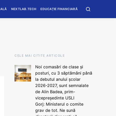
OALĂ
NEXTLAB.TECH
EDUCAȚIE FINANCIARĂ
CELE MAI CITITE ARTICOLE
Noi comasări de clase și
posturi, cu 3 săptămâni până
la debutul anului școlar
2026-2027, sunt semnalate
de Alin Badea, prim-
vicepreședinte USLI
Gorj: Ministerul o comite
grav de tot. Ne sună