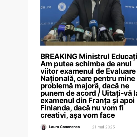
BREAKING Ministrul Educați
Am putea schimba de anul
viitor examenul de Evaluare
Națională, care pentru mine 
problemă majoră, dacă ne
punem de acord / Uitați-vă l
examenul din Franța și apoi
Finlanda, dacă nu vom fi
creativi, așa vom face
21 mai 2025
Laura Cononenco