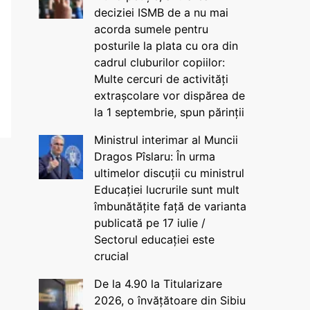
deciziei ISMB de a nu mai
acorda sumele pentru
posturile la plata cu ora din
cadrul cluburilor copiilor:
Multe cercuri de activități
extrașcolare vor dispărea de
la 1 septembrie, spun părinții
Ministrul interimar al Muncii
Dragos Pîslaru: În urma
ultimelor discuții cu ministrul
Educației lucrurile sunt mult
îmbunătățite față de varianta
publicată pe 17 iulie /
Sectorul educației este
crucial
De la 4.90 la Titularizare
2026, o învățătoare din Sibiu