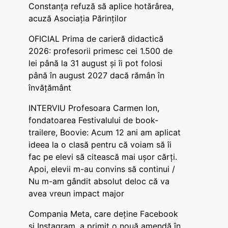
Constanța refuză să aplice hotărârea,
acuză Asociația Părinților
OFICIAL Prima de carieră didactică
2026: profesorii primesc cei 1.500 de
lei până la 31 august și îi pot folosi
până în august 2027 dacă rămân în
învățământ
INTERVIU Profesoara Carmen Ion,
fondatoarea Festivalului de book-
trailere, Boovie: Acum 12 ani am aplicat
ideea la o clasă pentru că voiam să îi
fac pe elevi să citească mai ușor cărți.
Apoi, elevii m-au convins să continui /
Nu m-am gândit absolut deloc că va
avea vreun impact major
Compania Meta, care deține Facebook
și Instagram, a primit o nouă amendă în