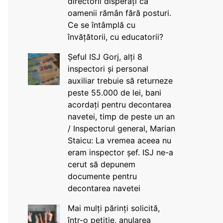
directorii disperați că
oamenii rămân fără posturi.
Ce se întâmplă cu
învățătorii, cu educatorii?
Șeful ISJ Gorj, alți 8
inspectori și personal
auxiliar trebuie să returneze
peste 55.000 de lei, bani
acordați pentru decontarea
navetei, timp de peste un an
/ Inspectorul general, Marian
Staicu: La vremea aceea nu
eram inspector șef. ISJ ne-a
cerut să depunem
documente pentru
decontarea navetei
Mai mulți părinți solicită,
într-o petiție, anularea