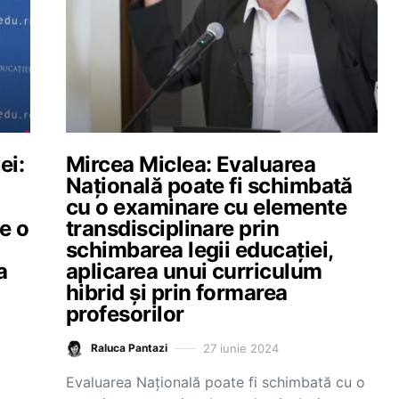
ei:
Mircea Miclea: Evaluarea
Națională poate fi schimbată
cu o examinare cu elemente
e o
transdisciplinare prin
schimbarea legii educației,
a
aplicarea unui curriculum
hibrid și prin formarea
profesorilor
27 iunie 2024
Raluca Pantazi
Evaluarea Națională poate fi schimbată cu o