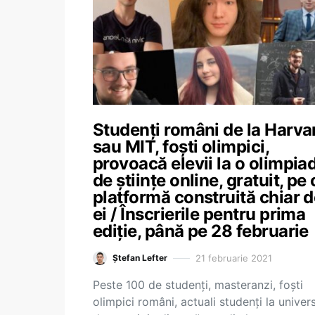
Studenți români de la Harva
sau MIT, foști olimpici,
provoacă elevii la o olimpia
de științe online, gratuit, pe 
platformă construită chiar 
ei / Înscrierile pentru prima
ediție, până pe 28 februarie
21 februarie 2021
Ștefan Lefter
Peste 100 de studenți, masteranzi, foști
olimpici români, actuali studenți la univers