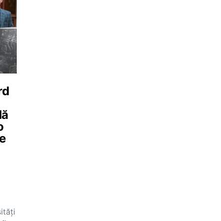
rd
dă
o
de
ități