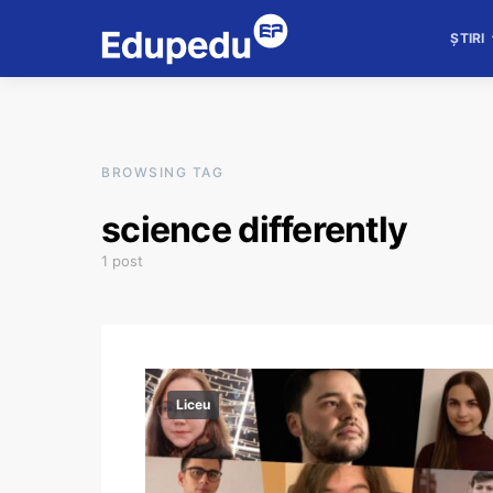
ȘTIRI
BROWSING TAG
science differently
1 post
Liceu