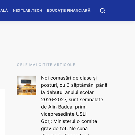
OALĂ
NEXTLAB.TECH
EDUCAȚIE FINANCIARĂ
CELE MAI CITITE ARTICOLE
Noi comasări de clase și
posturi, cu 3 săptămâni până
la debutul anului școlar
2026-2027, sunt semnalate
de Alin Badea, prim-
vicepreședinte USLI
Gorj: Ministerul o comite
grav de tot. Ne sună