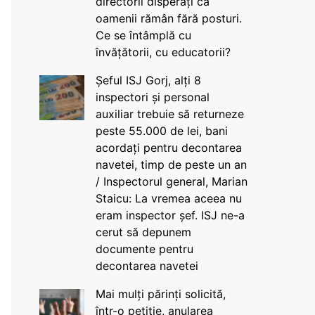
directorii disperați că
oamenii rămân fără posturi.
Ce se întâmplă cu
învățătorii, cu educatorii?
Șeful ISJ Gorj, alți 8
inspectori și personal
auxiliar trebuie să returneze
peste 55.000 de lei, bani
acordați pentru decontarea
navetei, timp de peste un an
/ Inspectorul general, Marian
Staicu: La vremea aceea nu
eram inspector șef. ISJ ne-a
cerut să depunem
documente pentru
decontarea navetei
Mai mulți părinți solicită,
într-o petiție, anularea