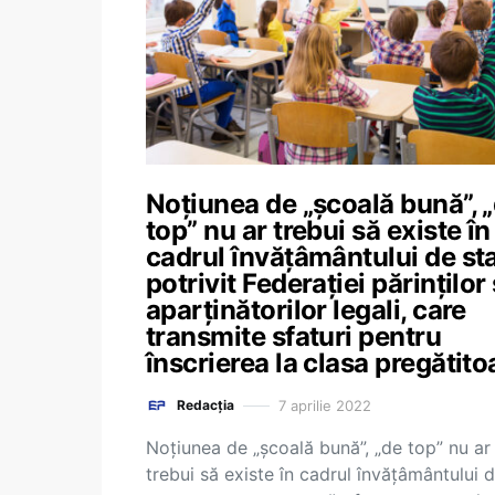
Noțiunea de „școală bună”, 
top” nu ar trebui să existe în
cadrul învățâmântului de sta
potrivit Federației părinților 
aparținătorilor legali, care
transmite sfaturi pentru
înscrierea la clasa pregătito
7 aprilie 2022
Redacția
Noțiunea de „școală bună”, „de top” nu ar
trebui să existe în cadrul învățâmântului 