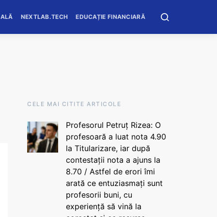
OALĂ
NEXTLAB.TECH
EDUCAȚIE FINANCIARĂ
CELE MAI CITITE ARTICOLE
Profesorul Petruț Rizea: O
profesoară a luat nota 4.90
la Titularizare, iar după
contestații nota a ajuns la
8.70 / Astfel de erori îmi
arată ce entuziasmați sunt
profesorii buni, cu
experiență să vină la