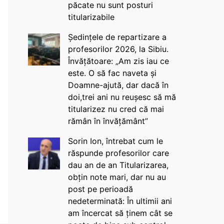
păcate nu sunt posturi
titularizabile
Ședințele de repartizare a
profesorilor 2026, la Sibiu.
Învățătoare: „Am zis iau ce
este. O să fac naveta și
Doamne-ajută, dar dacă în
doi,trei ani nu reușesc să mă
titularizez nu cred că mai
rămân în învățământ”
Sorin Ion, întrebat cum le
răspunde profesorilor care
dau an de an Titularizarea,
obțin note mari, dar nu au
post pe perioadă
nedeterminată: În ultimii ani
am încercat să ținem cât se