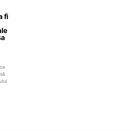
 fi
ale
șa
 ce
usă
ului