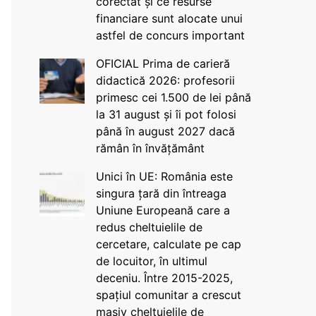
corectat și ce resurse
financiare sunt alocate unui
astfel de concurs important
OFICIAL Prima de carieră
didactică 2026: profesorii
primesc cei 1.500 de lei până
la 31 august și îi pot folosi
până în august 2027 dacă
rămân în învățământ
Unici în UE: România este
singura țară din întreaga
Uniune Europeană care a
redus cheltuielile de
cercetare, calculate pe cap
de locuitor, în ultimul
deceniu. Între 2015-2025,
spațiul comunitar a crescut
masiv cheltuielile de