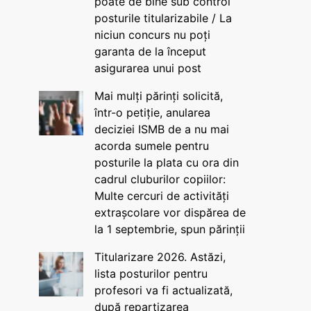
poate de bine sub control
posturile titularizabile / La
niciun concurs nu poți
garanta de la început
asigurarea unui post
Mai mulți părinți solicită,
într-o petiție, anularea
deciziei ISMB de a nu mai
acorda sumele pentru
posturile la plata cu ora din
cadrul cluburilor copiilor:
Multe cercuri de activități
extrașcolare vor dispărea de
la 1 septembrie, spun părinții
Titularizare 2026. Astăzi,
lista posturilor pentru
profesori va fi actualizată,
după repartizarea