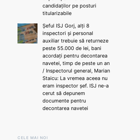
candidaților pe posturi
titularizabile
Șeful ISJ Gorj, alți 8
inspectori și personal
auxiliar trebuie să returneze
peste 55.000 de lei, bani
acordați pentru decontarea
navetei, timp de peste un an
/ Inspectorul general, Marian
Staicu: La vremea aceea nu
eram inspector șef. ISJ ne-a
cerut să depunem
documente pentru
decontarea navetei
CELE MAI NOI