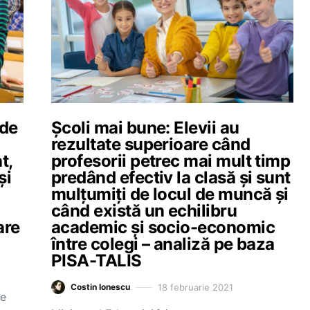
„de
Școli mai bune: Elevii au
rezultate superioare când
t,
profesorii petrec mai mult timp
și
predând efectiv la clasă și sunt
mulțumiți de locul de muncă și
când există un echilibru
are
academic și socio-economic
între colegi – analiză pe baza
PISA-TALIS
18 februarie 2021
Costin Ionescu
de