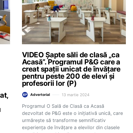
VIDEO Șapte săli de clasă „ca
Acasă”. Programul P&G care a
creat spații unicat de învățare
pentru peste 200 de elevi și
l
profesorii lor (P)
at,
13 martie 2024
Advertorial
Programul O Sală de Clasă ca Acasă
u
dezvoltat de P&G este o inițiativă unică, care
urmărește să transforme semnificativ
experiența de învățare a elevilor din clasele