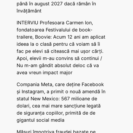
până în august 2027 dacă rămân în
învățământ
INTERVIU Profesoara Carmen Ion,
fondatoarea Festivalului de book-
trailere, Boovie: Acum 12 ani am aplicat
ideea la o clasă pentru că voiam să îi
fac pe elevi să citească mai ușor cărți.
Apoi, elevii m-au convins să continui /
Nu m-am gândit absolut deloc că va
avea vreun impact major
Compania Meta, care deține Facebook
și Instagram, a primit o nouă amendă în
statul New Mexico: 567 milioane de
dolari, cea mai mare sancțiune legată
de siguranța copiilor, primită de de
gigantul social media
Măsuri împotriva fraudei bazate pe