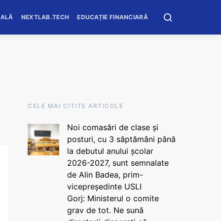
OALĂ
NEXTLAB.TECH
EDUCAȚIE FINANCIARĂ
CELE MAI CITITE ARTICOLE
Noi comasări de clase și
posturi, cu 3 săptămâni până
la debutul anului școlar
2026-2027, sunt semnalate
de Alin Badea, prim-
vicepreședinte USLI
Gorj: Ministerul o comite
grav de tot. Ne sună