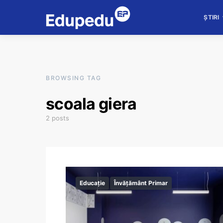
ȘTIRI
BROWSING TAG
scoala giera
2 posts
Educație
Învățământ Primar