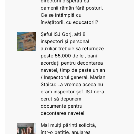
directorii disperați că
oamenii rămân fără posturi.
Ce se întâmplă cu
învățătorii, cu educatorii?
Șeful ISJ Gorj, alți 8
inspectori și personal
auxiliar trebuie să returneze
peste 55.000 de lei, bani
acordați pentru decontarea
navetei, timp de peste un an
/ Inspectorul general, Marian
Staicu: La vremea aceea nu
eram inspector șef. ISJ ne-a
cerut să depunem
documente pentru
decontarea navetei
Mai mulți părinți solicită,
într-o petiție, anularea