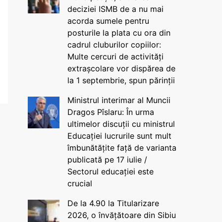
deciziei ISMB de a nu mai
acorda sumele pentru
posturile la plata cu ora din
cadrul cluburilor copiilor:
Multe cercuri de activități
extrașcolare vor dispărea de
la 1 septembrie, spun părinții
Ministrul interimar al Muncii
Dragos Pîslaru: În urma
ultimelor discuții cu ministrul
Educației lucrurile sunt mult
îmbunătățite față de varianta
publicată pe 17 iulie /
Sectorul educației este
crucial
De la 4.90 la Titularizare
2026, o învățătoare din Sibiu