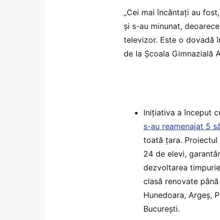
„Cei mai încântați au fost,
și s-au minunat, deoarece
televizor. Este o dovadă în
de la Școala Gimnazială A
Inițiativa a început 
s-au reamenajat 5 să
toată țara. Proiectul
24 de elevi, garantâ
dezvoltarea timpurie
clasă renovate până î
Hunedoara, Argeș, Pr
București.