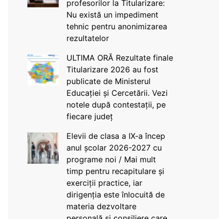
profesorilor la Titularizare:
Nu există un impediment
tehnic pentru anonimizarea
rezultatelor
ULTIMA ORĂ Rezultate finale
Titularizare 2026 au fost
publicate de Ministerul
Educației și Cercetării. Vezi
notele după contestații, pe
fiecare județ
Elevii de clasa a IX-a încep
anul școlar 2026-2027 cu
programe noi / Mai mult
timp pentru recapitulare și
exerciții practice, iar
dirigenția este înlocuită de
materia dezvoltare
personală și consiliere care