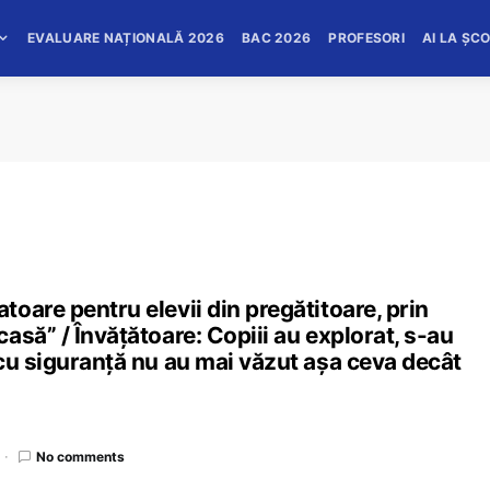
EVALUARE NAȚIONALĂ 2026
BAC 2026
PROFESORI
AI LA ȘC
oare pentru elevii din pregătitoare, prin
asă” / Învățătoare: Copiii au explorat, s-au
cu siguranță nu au mai văzut așa ceva decât
No comments