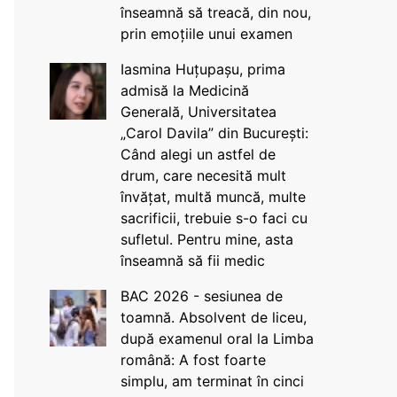
înseamnă să treacă, din nou,
prin emoțiile unui examen
Iasmina Huțupașu, prima
admisă la Medicină
Generală, Universitatea
„Carol Davila” din București:
Când alegi un astfel de
drum, care necesită mult
învățat, multă muncă, multe
sacrificii, trebuie s-o faci cu
sufletul. Pentru mine, asta
înseamnă să fii medic
BAC 2026 - sesiunea de
toamnă. Absolvent de liceu,
după examenul oral la Limba
română: A fost foarte
simplu, am terminat în cinci