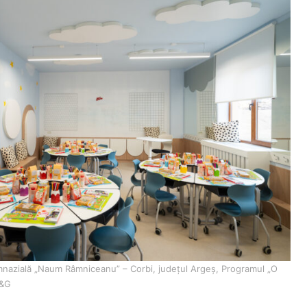
imnazială „Naum Râmniceanu” – Corbi, județul Argeș, Programul „O
P&G