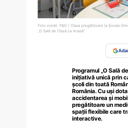
Foto credit: P&G / Clasa pregătitoare la Școala Gim
„O Sală de Clasă ca Acasă”
Adau
Programul „O Sală de
inițiativă unică prin 
școli din toată Român
România. Cu uși dota
accidentarea și mobil
pregătitoare un mediu
spații flexibile care
interactive.