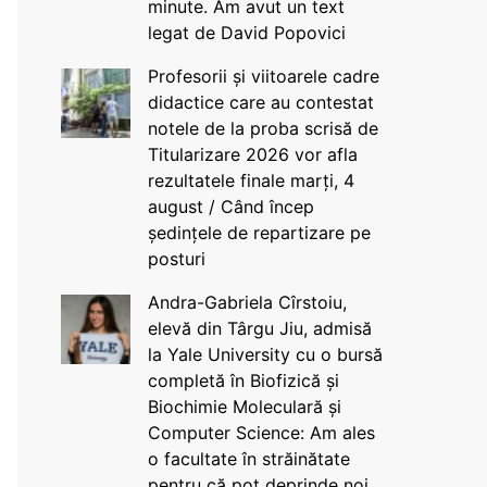
minute. Am avut un text
legat de David Popovici
Profesorii și viitoarele cadre
didactice care au contestat
notele de la proba scrisă de
Titularizare 2026 vor afla
rezultatele finale marți, 4
august / Când încep
ședințele de repartizare pe
posturi
Andra-Gabriela Cîrstoiu,
elevă din Târgu Jiu, admisă
la Yale University cu o bursă
completă în Biofizică și
Biochimie Moleculară și
Computer Science: Am ales
o facultate în străinătate
pentru că pot deprinde noi