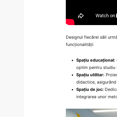
Designul fiecărei săli ur
funcționalități:
Spațiu educațional:
optim pentru studiu ș
Spațiu utilitar:
Proiec
didactice, asigurând 
Spațiu de joc:
Dedica
integrarea unor meto