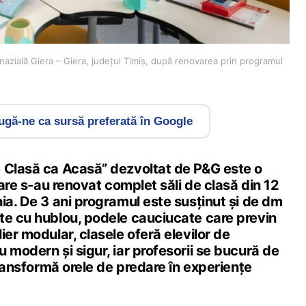
nazială Giera – Giera, județul Timiș, după renovarea prin programul
gă-ne ca sursă preferată în Google
 Clasă ca Acasă” dezvoltat de P&G este o
care s-au renovat complet săli de clasă din 12
ia. De 3 ani programul este susținut și de dm
te cu hublou, podele cauciucate care previn
ier modular, clasele oferă elevilor de
 modern și sigur, iar profesorii se bucură de
 transformă orele de predare în experiențe