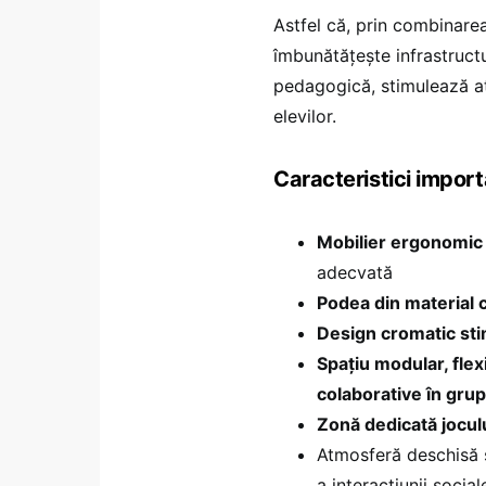
Astfel că, prin combinarea
îmbunătățește infrastructu
pedagogică, stimulează at
elevilor.
Caracteristici import
Mobilier ergonomic 
adecvată
Podea din material 
Design cromatic stim
Spațiu modular, flexi
colaborative în grup
Zonă dedicată joculu
Atmosferă deschisă ș
a interacțiunii social