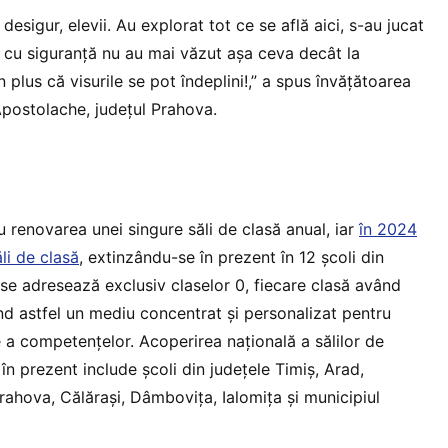
 desigur, elevii. Au explorat tot ce se află aici, s-au jucat
 cu siguranță nu au mai văzut așa ceva decât la
 plus că visurile se pot îndeplini!,” a spus învățătoarea
postolache, județul Prahova.
cu renovarea unei singure săli de clasă anual, iar
în 2024
li de clasă
, extinzându-se în prezent în 12 școli din
 se adresează exclusiv claselor 0, fiecare clasă având
nd astfel un mediu concentrat și personalizat pentru
 a competențelor. Acoperirea națională a sălilor de
n prezent include școli din județele Timiș, Arad,
ahova, Călărași, Dâmbovița, Ialomița și municipiul