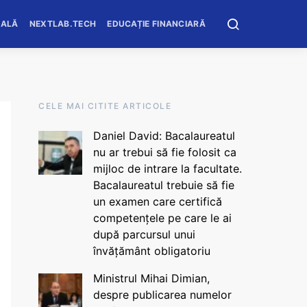
OALĂ
NEXTLAB.TECH
EDUCAȚIE FINANCIARĂ
CELE MAI CITITE ARTICOLE
Daniel David: Bacalaureatul
nu ar trebui să fie folosit ca
mijloc de intrare la facultate.
Bacalaureatul trebuie să fie
un examen care certifică
competențele pe care le ai
după parcursul unui
învățământ obligatoriu
Ministrul Mihai Dimian,
despre publicarea numelor