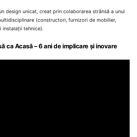
un design unicat, creat prin colaborarea strânsă a unui
ultidisciplinare (constructori, furnizori de mobilier,
i instalații tehnice).
 ca Acasă – 6 ani de implicare și inovare