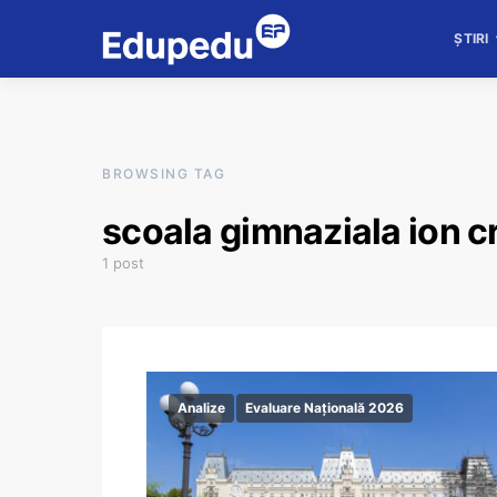
ȘTIRI
BROWSING TAG
scoala gimnaziala ion 
1 post
Analize
Evaluare Națională 2026