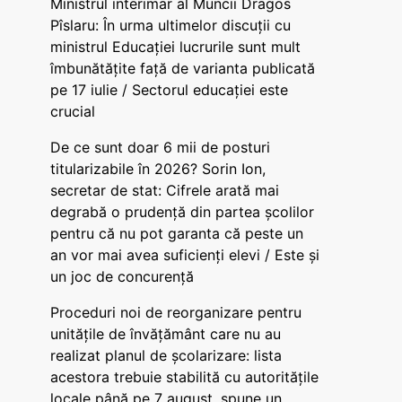
Ministrul interimar al Muncii Dragos
Pîslaru: În urma ultimelor discuții cu
ministrul Educației lucrurile sunt mult
îmbunătățite față de varianta publicată
pe 17 iulie / Sectorul educației este
crucial
De ce sunt doar 6 mii de posturi
titularizabile în 2026? Sorin Ion,
secretar de stat: Cifrele arată mai
degrabă o prudență din partea școlilor
pentru că nu pot garanta că peste un
an vor mai avea suficienți elevi / Este și
un joc de concurență
Proceduri noi de reorganizare pentru
unitățile de învățământ care nu au
realizat planul de școlarizare: lista
acestora trebuie stabilită cu autoritățile
locale până pe 7 august, spune un