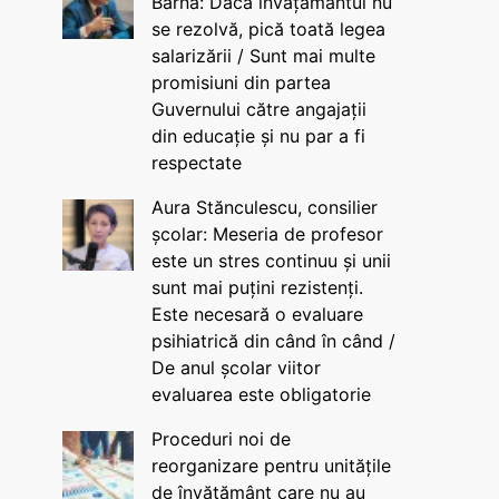
Barna: Dacă învățământul nu
se rezolvă, pică toată legea
salarizării / Sunt mai multe
promisiuni din partea
Guvernului către angajații
din educație și nu par a fi
respectate
Aura Stănculescu, consilier
școlar: Meseria de profesor
este un stres continuu și unii
sunt mai puțini rezistenți.
Este necesară o evaluare
psihiatrică din când în când /
De anul școlar viitor
evaluarea este obligatorie
Proceduri noi de
reorganizare pentru unitățile
de învățământ care nu au