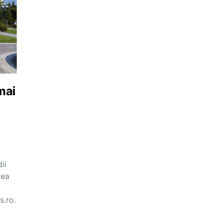
mai
ii
rea
s.ro.