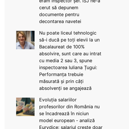
eram inspector șef. ISJ ne-a
cerut să depunem
documente pentru
decontarea navetei
Nu poate liceul tehnologic
să-i ducă pe toți elevii la un
Bacalaureat de 100%
absolvire, sunt care au intrat
cu media 2 sau 3, spune
inspectoarea Iuliana Țugui:
Performanța trebuie
măsurată și prin câți
absolvenți se angajează
Evoluția salariilor
profesorilor din România nu
se încadrează în niciun
model european - analiză
Eurydice: salariul crește doar