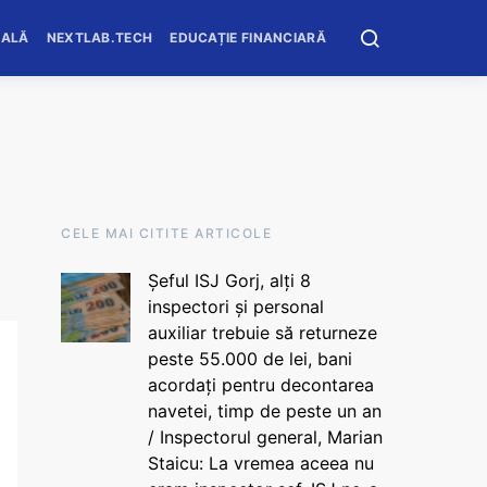
OALĂ
NEXTLAB.TECH
EDUCAȚIE FINANCIARĂ
CELE MAI CITITE ARTICOLE
Șeful ISJ Gorj, alți 8
inspectori și personal
auxiliar trebuie să returneze
peste 55.000 de lei, bani
acordați pentru decontarea
navetei, timp de peste un an
/ Inspectorul general, Marian
Staicu: La vremea aceea nu