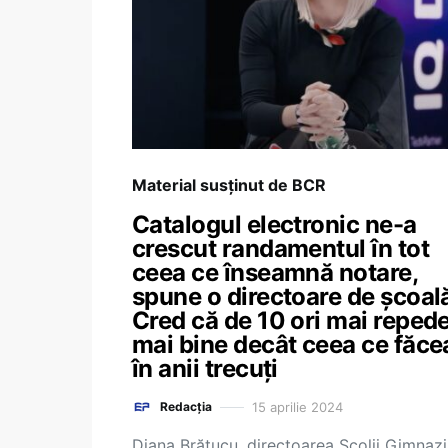
Material susținut de BCR
Catalogul electronic ne-a
crescut randamentul în tot
ceea ce înseamnă notare,
spune o directoare de școal
Cred că de 10 ori mai repede
mai bine decât ceea ce făc
în anii trecuți
15 aprilie 2024
Redacția
Diana Brătucu, directoarea Școlii Gimnazi