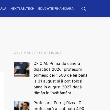
OALĂ
NEXTLAB.TECH
EDUCAȚIE FINANCIARĂ
CELE MAI CITITE ARTICOLE
OFICIAL Prima de carieră
didactică 2026: profesorii
primesc cei 1.500 de lei până
la 31 august și îi pot folosi
până în august 2027 dacă
rămân în învățământ
Profesorul Petruț Rizea: O
profesoară a luat nota 4.90