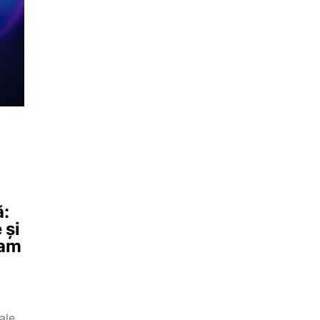
ă:
 și
eam
ale