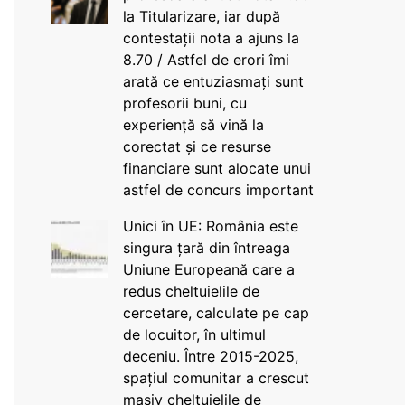
la Titularizare, iar după
contestații nota a ajuns la
8.70 / Astfel de erori îmi
arată ce entuziasmați sunt
profesorii buni, cu
experiență să vină la
corectat și ce resurse
financiare sunt alocate unui
astfel de concurs important
Unici în UE: România este
singura țară din întreaga
Uniune Europeană care a
redus cheltuielile de
cercetare, calculate pe cap
de locuitor, în ultimul
deceniu. Între 2015-2025,
spațiul comunitar a crescut
masiv cheltuielile de