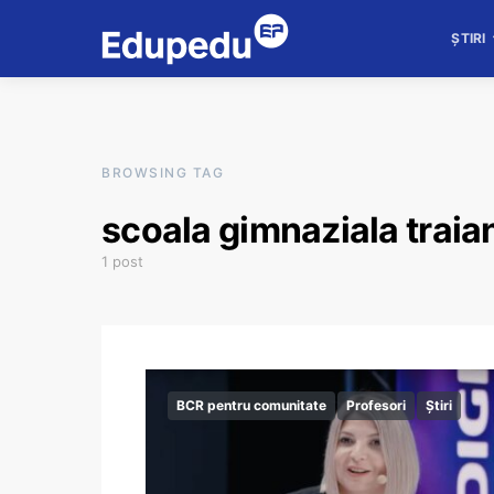
ȘTIRI
BROWSING TAG
scoala gimnaziala traia
1 post
BCR pentru comunitate
Profesori
Știri