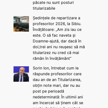
păcate nu sunt posturi
titularizabile
Ședințele de repartizare a
profesorilor 2026, la Sibiu.
Învățătoare: „Am zis iau ce
este. O să fac naveta și
Doamne-ajută, dar dacă în
doi,trei ani nu reușesc să mă
titularizez nu cred că mai
rămân în învățământ”
Sorin Ion, întrebat cum le
răspunde profesorilor care
dau an de an Titularizarea,
obțin note mari, dar nu au
post pe perioadă
nedeterminată: În ultimii ani
am încercat să ținem cât se