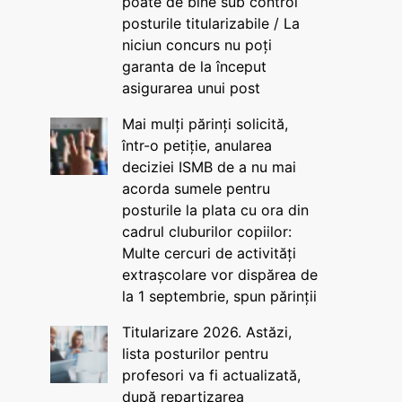
poate de bine sub control
posturile titularizabile / La
niciun concurs nu poți
garanta de la început
asigurarea unui post
Mai mulți părinți solicită,
într-o petiție, anularea
deciziei ISMB de a nu mai
acorda sumele pentru
posturile la plata cu ora din
cadrul cluburilor copiilor:
Multe cercuri de activități
extrașcolare vor dispărea de
la 1 septembrie, spun părinții
Titularizare 2026. Astăzi,
lista posturilor pentru
profesori va fi actualizată,
după repartizarea