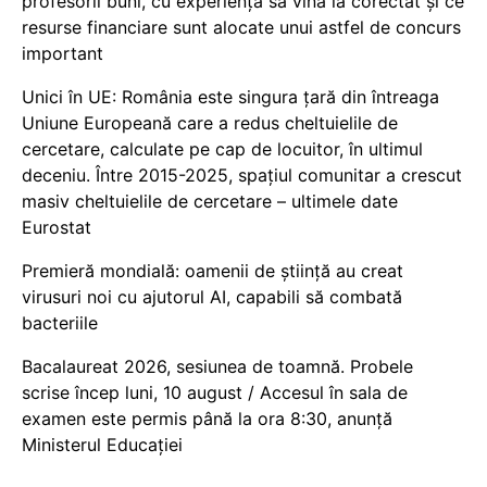
profesorii buni, cu experiență să vină la corectat și ce
resurse financiare sunt alocate unui astfel de concurs
important
Unici în UE: România este singura țară din întreaga
Uniune Europeană care a redus cheltuielile de
cercetare, calculate pe cap de locuitor, în ultimul
deceniu. Între 2015-2025, spațiul comunitar a crescut
masiv cheltuielile de cercetare – ultimele date
Eurostat
Premieră mondială: oamenii de știință au creat
virusuri noi cu ajutorul AI, capabili să combată
bacteriile
Bacalaureat 2026, sesiunea de toamnă. Probele
scrise încep luni, 10 august / Accesul în sala de
examen este permis până la ora 8:30, anunță
Ministerul Educației