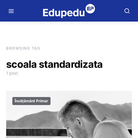
BROWSING TAG
scoala standardizata
1 post
Învățământ Primar