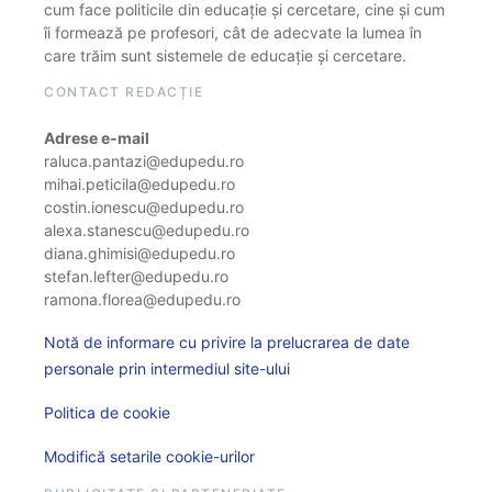
cum face politicile din educație și cercetare, cine și cum
îi formează pe profesori, cât de adecvate la lumea în
care trăim sunt sistemele de educație și cercetare.
CONTACT REDACȚIE
Adrese e-mail
raluca.pantazi@edupedu.ro
mihai.peticila@edupedu.ro
costin.ionescu@edupedu.ro
alexa.stanescu@edupedu.ro
diana.ghimisi@edupedu.ro
stefan.lefter@edupedu.ro
ramona.florea@edupedu.ro
Notă de informare cu privire la prelucrarea de date
personale prin intermediul site-ului
Politica de cookie
Modifică setarile cookie-urilor