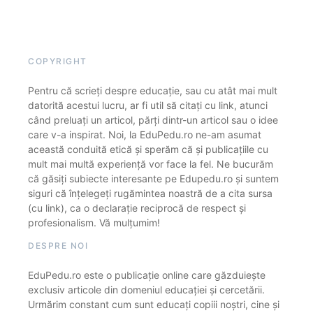
COPYRIGHT
Pentru că scrieți despre educație, sau cu atât mai mult
datorită acestui lucru, ar fi util să citați cu link, atunci
când preluați un articol, părți dintr-un articol sau o idee
care v-a inspirat. Noi, la EduPedu.ro ne-am asumat
această conduită etică și sperăm că și publicațiile cu
mult mai multă experiență vor face la fel. Ne bucurăm
că găsiți subiecte interesante pe Edupedu.ro și suntem
siguri că înțelegeți rugămintea noastră de a cita sursa
(cu link), ca o declarație reciprocă de respect și
profesionalism. Vă mulțumim!
DESPRE NOI
EduPedu.ro este o publicație online care găzduiește
exclusiv articole din domeniul educației și cercetării.
Urmărim constant cum sunt educați copiii noștri, cine și