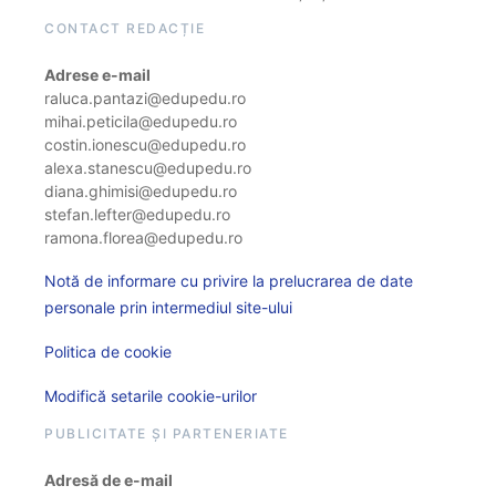
CONTACT REDACȚIE
Adrese e-mail
raluca.pantazi@edupedu.ro
mihai.peticila@edupedu.ro
costin.ionescu@edupedu.ro
alexa.stanescu@edupedu.ro
diana.ghimisi@edupedu.ro
stefan.lefter@edupedu.ro
ramona.florea@edupedu.ro
Notă de informare cu privire la prelucrarea de date
personale prin intermediul site-ului
Politica de cookie
Modifică setarile cookie-urilor
PUBLICITATE ȘI PARTENERIATE
Adresă de e-mail