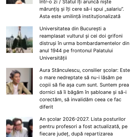
într-o zi / Statul îți aruncă niște
mărunțiș și îți cere să-i spui „salariu”.
Asta este umilință instituționalizată
Universitatea din București a
reamplasat vulturul și cei doi grifoni
distruși în urma bombardamentelor din
anul 1944 pe frontonul Palatului
Universității
Aura Stănculescu, consilier școlar: Este
o mare nedreptate să nu-i lăsăm pe
copii să fie așa cum sunt. Suntem prea
dornici să îi băgăm în șabloane și să-i
corectăm, să invalidăm ceea ce fac
diferit
An școlar 2026-2027. Lista posturilor
pentru profesori a fost actualizată, pe
fiecare județ, după repartizarea