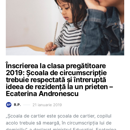
Înscrierea la clasa pregătitoare
2019: Școala de circumscripție
trebuie respectată și întreruptă
ideea de rezidență la un prieten –
Ecaterina Andronescu
21 ianuarie 2019
R.P.
„Școala de cartier este școala de cartier, copilul
acolo trebuie să meargă, în circumscripția lui de
domiciliu”, a declarat ministrul Educației. Ecaterina