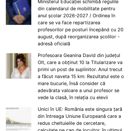
Ministerul Educației schimbă regulile
din calendarul de mobilitate pentru
anul școlar 2026-2027 / Ordinea în
care se va face repartizarea
profesorilor pe posturi începând cu 20
august, după reorganizarea școlilor -
adresă oficială
Profesoara Geanina David din județul
Olt, care a obținut 10 la Titularizare va
primi un post de suplinitor. Anul trecut
a făcut naveta 15 km: Rezultatul este o
mare bucurie, însă consider că
adevărata valoare a unui profesor se
vede la clasă, în relația cu elevii
Unici în UE: România este singura țară
din întreaga Uniune Europeană care a
redus cheltuielile de cercetare,
calculate pe cap de locuitor, în ultimul