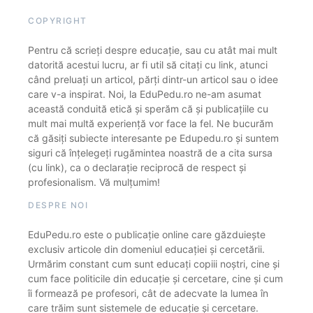
COPYRIGHT
Pentru că scrieți despre educație, sau cu atât mai mult
datorită acestui lucru, ar fi util să citați cu link, atunci
când preluați un articol, părți dintr-un articol sau o idee
care v-a inspirat. Noi, la EduPedu.ro ne-am asumat
această conduită etică și sperăm că și publicațiile cu
mult mai multă experiență vor face la fel. Ne bucurăm
că găsiți subiecte interesante pe Edupedu.ro și suntem
siguri că înțelegeți rugămintea noastră de a cita sursa
(cu link), ca o declarație reciprocă de respect și
profesionalism. Vă mulțumim!
DESPRE NOI
EduPedu.ro este o publicație online care găzduiește
exclusiv articole din domeniul educației și cercetării.
Urmărim constant cum sunt educați copiii noștri, cine și
cum face politicile din educație și cercetare, cine și cum
îi formează pe profesori, cât de adecvate la lumea în
care trăim sunt sistemele de educație și cercetare.