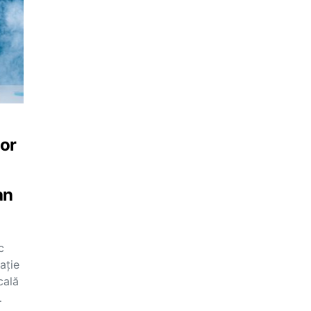
lor
an
c
ație
cală
…