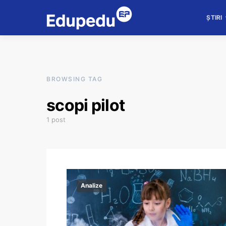
ȘTIRI
BROWSING TAG
scopi pilot
1 post
Analize