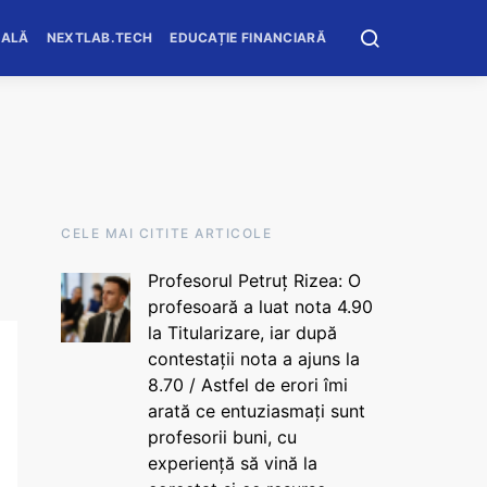
OALĂ
NEXTLAB.TECH
EDUCAȚIE FINANCIARĂ
CELE MAI CITITE ARTICOLE
Profesorul Petruț Rizea: O
profesoară a luat nota 4.90
la Titularizare, iar după
contestații nota a ajuns la
8.70 / Astfel de erori îmi
arată ce entuziasmați sunt
profesorii buni, cu
experiență să vină la