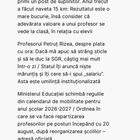
primi un post de suplinitor. Anul trecut
a făcut naveta 15 km: Rezultatul este o
mare bucurie, însă consider că
adevărata valoare a unui profesor se
vede la clasă, în relația cu elevii
Profesorul Petruț Rizea, despre plata
cu ora: Dacă mă apuc să strâng sticle
și să le duc la SGR, câștig mai mult
într-o zi / Statul îți aruncă niște
mărunțiș și îți cere să-i spui „salariu”.
Asta este umilință instituționalizată
Ministerul Educației schimbă regulile
din calendarul de mobilitate pentru
anul școlar 2026-2027 / Ordinea în
care se va face repartizarea
profesorilor pe posturi începând cu 20
august, după reorganizarea școlilor –
adresă oficială