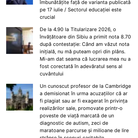
îmbunătățite față de varianta publicată
pe 17 iulie / Sectorul educației este
crucial
De la 4.90 la Titularizare 2026, o
învățătoare din Sibiu a primit nota 8.70
după contestație: Când am văzut nota
inițială, nu mă puteam opri din plâns.
Mi-am dat seama că lucrarea mea nu a
fost corectată în adevăratul sens al
cuvântului
Un cunoscut profesor de la Cambridge
a demisionat în urma acuzațiilor că ar
fi plagiat sau ar fi exagerat în privința
realizărilor sale, promovate printr-o
poveste de viață marcată de un
diagnostic de autism, zeci de
maratoane parcurse și milioane de lire
strânse în scopuri caritabile