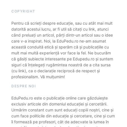
COPYRIGHT
Pentru că scrieți despre educație, sau cu atât mai mult
datorită acestui lucru, ar fi util să citați cu link, atunci
când preluați un articol, părți dintr-un articol sau o idee
care v-a inspirat. Noi, la EduPedu.ro ne-am asumat
această conduită etică și sperăm că și publicațiile cu
mult mai multă experiență vor face la fel. Ne bucurăm
că găsiți subiecte interesante pe Edupedu.ro și suntem
siguri că înțelegeți rugămintea noastră de a cita sursa
(cu link), ca o declarație reciprocă de respect și
profesionalism. Vă mulțumim!
DESPRE NOI
EduPedu.ro este o publicație online care găzduiește
exclusiv articole din domeniul educației și cercetării.
Urmărim constant cum sunt educați copiii noștri, cine și
cum face politicile din educație și cercetare, cine și cum
îi formează pe profesori, cât de adecvate la lumea în