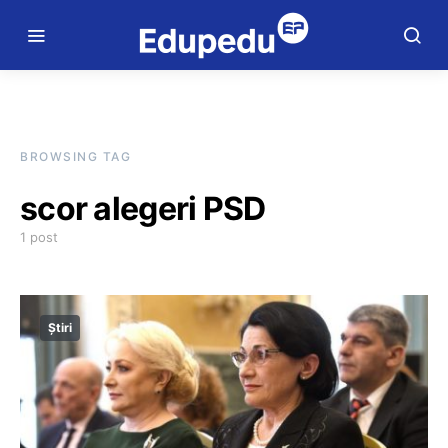
BROWSING TAG
scor alegeri PSD
1 post
Știri