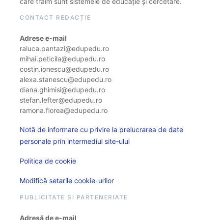
care trăim sunt sistemele de educație și cercetare.
CONTACT REDACȚIE
Adrese e-mail
raluca.pantazi@edupedu.ro
mihai.peticila@edupedu.ro
costin.ionescu@edupedu.ro
alexa.stanescu@edupedu.ro
diana.ghimisi@edupedu.ro
stefan.lefter@edupedu.ro
ramona.florea@edupedu.ro
Notă de informare cu privire la prelucrarea de date
personale prin intermediul site-ului
Politica de cookie
Modifică setarile cookie-urilor
PUBLICITATE ȘI PARTENERIATE
Adresă de e-mail