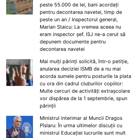
peste 55.000 de lei, bani acordați
pentru decontarea navetei, timp de
peste un an / Inspectorul general,
Marian Staicu: La vremea aceea nu
eram inspector șef. ISJ ne-a cerut să
depunem documente pentru
decontarea navetei
Mai mulți părinți solicită, într-o petiție,
anularea deciziei ISMB de a nu mai
acorda sumele pentru posturile la plata
cu ora din cadrul cluburilor copiilor:
Multe cercuri de activități extrașcolare
vor dispărea de la 1 septembrie, spun
părinții
Ministrul interimar al Muncii Dragos
Pîslaru: În urma ultimelor discuții cu
ministrul Educației lucrurile sunt mult