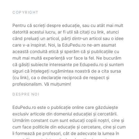
COPYRIGHT
Pentru că scrieți despre educație, sau cu atât mai mult
datorită acestui lucru, ar fi util să citați cu link, atunci
când preluați un articol, părți dintr-un articol sau o idee
care v-a inspirat. Noi, la EduPedu.ro ne-am asumat
această conduită etică și sperăm că și publicațiile cu
mult mai multă experiență vor face la fel. Ne bucurăm
că găsiți subiecte interesante pe Edupedu.ro și suntem
siguri că înțelegeți rugămintea noastră de a cita sursa
(cu link), ca o declarație reciprocă de respect și
profesionalism. Vă mulțumim!
DESPRE NOI
EduPedu.ro este o publicație online care găzduiește
exclusiv articole din domeniul educației și cercetării.
Urmărim constant cum sunt educați copiii noștri, cine și
cum face politicile din educație și cercetare, cine și cum
îi formează pe profesori, cât de adecvate la lumea în