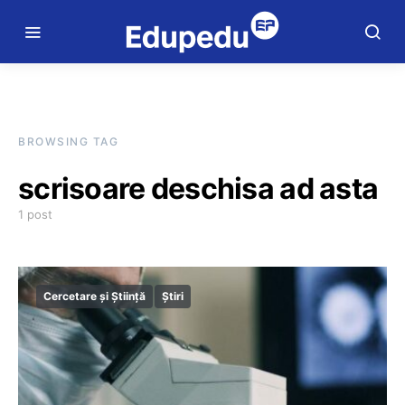
BROWSING TAG
scrisoare deschisa ad asta
1 post
Cercetare și Știință
Știri