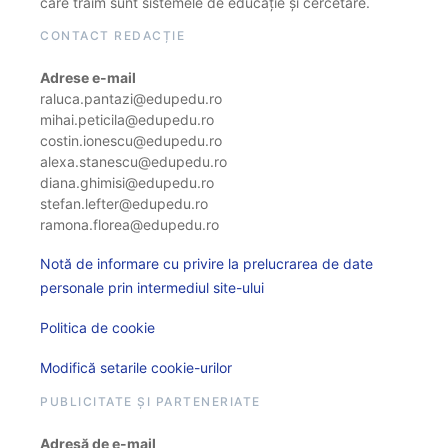
care trăim sunt sistemele de educație și cercetare.
CONTACT REDACȚIE
Adrese e-mail
raluca.pantazi@edupedu.ro
mihai.peticila@edupedu.ro
costin.ionescu@edupedu.ro
alexa.stanescu@edupedu.ro
diana.ghimisi@edupedu.ro
stefan.lefter@edupedu.ro
ramona.florea@edupedu.ro
Notă de informare cu privire la prelucrarea de date
personale prin intermediul site-ului
Politica de cookie
Modifică setarile cookie-urilor
PUBLICITATE ȘI PARTENERIATE
Adresă de e-mail