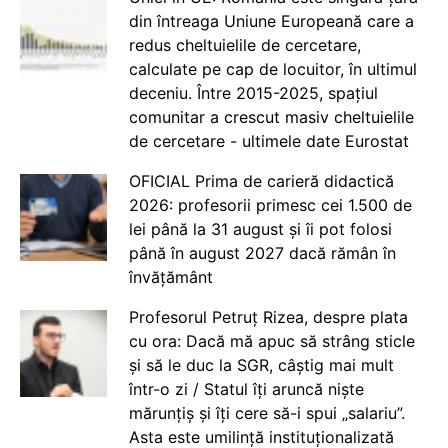
din întreaga Uniune Europeană care a
redus cheltuielile de cercetare,
calculate pe cap de locuitor, în ultimul
deceniu. Între 2015-2025, spațiul
comunitar a crescut masiv cheltuielile
de cercetare - ultimele date Eurostat
OFICIAL Prima de carieră didactică
2026: profesorii primesc cei 1.500 de
lei până la 31 august și îi pot folosi
până în august 2027 dacă rămân în
învățământ
Profesorul Petruț Rizea, despre plata
cu ora: Dacă mă apuc să strâng sticle
și să le duc la SGR, câștig mai mult
într-o zi / Statul îți aruncă niște
mărunțiș și îți cere să-i spui „salariu”.
Asta este umilință instituționalizată