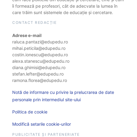
îi formează pe profesori, cât de adecvate la lumea în
care trăim sunt sistemele de educație și cercetare.
CONTACT REDACȚIE
Adrese e-mail
raluca.pantazi@edupedu.ro
mihai.peticila@edupedu.ro
costin.ionescu@edupedu.ro
alexa.stanescu@edupedu.ro
diana.ghimisi@edupedu.ro
stefan.lefter@edupedu.ro
ramona.florea@edupedu.ro
Notă de informare cu privire la prelucrarea de date
personale prin intermediul site-ului
Politica de cookie
Modifică setarile cookie-urilor
PUBLICITATE ȘI PARTENERIATE