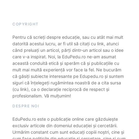
COPYRIGHT
Pentru că scrieți despre educație, sau cu atât mai mult
datorită acestui lucru, ar fi util să citați cu link, atunci
când preluați un articol, părți dintr-un articol sau o idee
care v-a inspirat. Noi, la EduPedu.ro ne-am asumat
această conduită etică și sperăm că și publicațiile cu
mult mai multă experiență vor face la fel. Ne bucurăm
că găsiți subiecte interesante pe Edupedu.ro și suntem
siguri că înțelegeți rugămintea noastră de a cita sursa
(cu link), ca o declarație reciprocă de respect și
profesionalism. Vă mulțumim!
DESPRE NOI
EduPedu.ro este o publicație online care găzduiește
exclusiv articole din domeniul educației și cercetării.
Urmărim constant cum sunt educați copiii noștri, cine și
cum face politicile din educație și cercetare, cine și cum