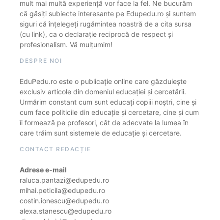
mult mai multă experiență vor face la fel. Ne bucurăm
că găsiți subiecte interesante pe Edupedu.ro și suntem
siguri că înțelegeți rugămintea noastră de a cita sursa
(cu link), ca o declarație reciprocă de respect și
profesionalism. Vă mulțumim!
DESPRE NOI
EduPedu.ro este o publicație online care găzduiește
exclusiv articole din domeniul educației și cercetării.
Urmărim constant cum sunt educați copiii noștri, cine și
cum face politicile din educație și cercetare, cine și cum
îi formează pe profesori, cât de adecvate la lumea în
care trăim sunt sistemele de educație și cercetare.
CONTACT REDACȚIE
Adrese e-mail
raluca.pantazi@edupedu.ro
mihai.peticila@edupedu.ro
costin.ionescu@edupedu.ro
alexa.stanescu@edupedu.ro