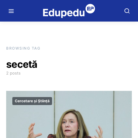
BROWSING TAG
secetă
2 posts
Cercetare și Știință