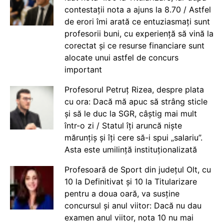
contestații nota a ajuns la 8.70 / Astfel
de erori îmi arată ce entuziasmați sunt
profesorii buni, cu experiență să vină la
corectat și ce resurse financiare sunt
alocate unui astfel de concurs
important
Profesorul Petruț Rizea, despre plata
cu ora: Dacă mă apuc să strâng sticle
și să le duc la SGR, câștig mai mult
într-o zi / Statul îți aruncă niște
mărunțiș și îți cere să-i spui „salariu”.
Asta este umilință instituționalizată
Profesoară de Sport din județul Olt, cu
10 la Definitivat și 10 la Titularizare
pentru a doua oară, va susține
concursul și anul viitor: Dacă nu dau
examen anul viitor, nota 10 nu mai