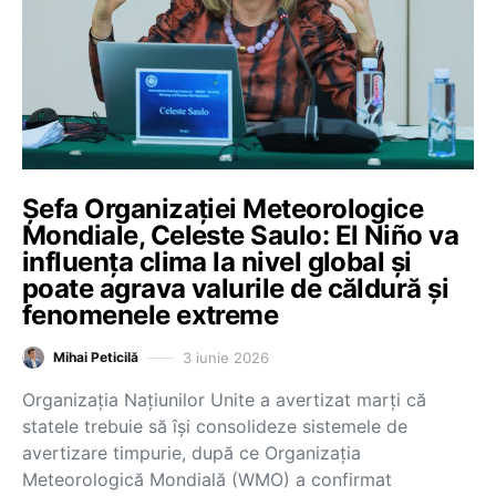
Șefa Organizației Meteorologice
Mondiale, Celeste Saulo: El Niño va
influența clima la nivel global și
poate agrava valurile de căldură și
fenomenele extreme
3 iunie 2026
Mihai Peticilă
Organizația Națiunilor Unite a avertizat marți că
statele trebuie să își consolideze sistemele de
avertizare timpurie, după ce Organizația
Meteorologică Mondială (WMO) a confirmat