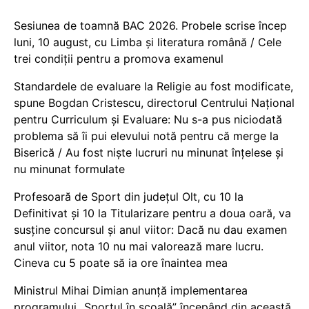
Sesiunea de toamnă BAC 2026. Probele scrise încep
luni, 10 august, cu Limba și literatura română / Cele
trei condiții pentru a promova examenul
Standardele de evaluare la Religie au fost modificate,
spune Bogdan Cristescu, directorul Centrului Național
pentru Curriculum și Evaluare: Nu s-a pus niciodată
problema să îi pui elevului notă pentru că merge la
Biserică / Au fost niște lucruri nu minunat înțelese și
nu minunat formulate
Profesoară de Sport din județul Olt, cu 10 la
Definitivat și 10 la Titularizare pentru a doua oară, va
susține concursul și anul viitor: Dacă nu dau examen
anul viitor, nota 10 nu mai valorează mare lucru.
Cineva cu 5 poate să ia ore înaintea mea
Ministrul Mihai Dimian anunță implementarea
programului „Sportul în școală” începând din această