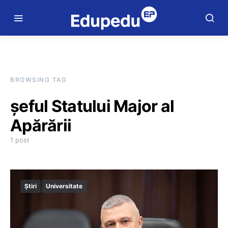
BROWSING TAG
șeful Statului Major al
Apărării
1 post
Știri
Universitate