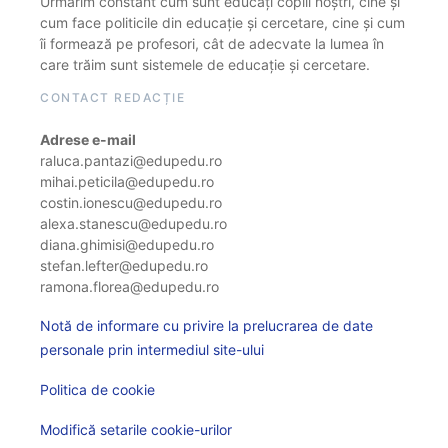
Urmărim constant cum sunt educați copiii noștri, cine și
cum face politicile din educație și cercetare, cine și cum
îi formează pe profesori, cât de adecvate la lumea în
care trăim sunt sistemele de educație și cercetare.
CONTACT REDACȚIE
Adrese e-mail
raluca.pantazi@edupedu.ro
mihai.peticila@edupedu.ro
costin.ionescu@edupedu.ro
alexa.stanescu@edupedu.ro
diana.ghimisi@edupedu.ro
stefan.lefter@edupedu.ro
ramona.florea@edupedu.ro
Notă de informare cu privire la prelucrarea de date
personale prin intermediul site-ului
Politica de cookie
Modifică setarile cookie-urilor