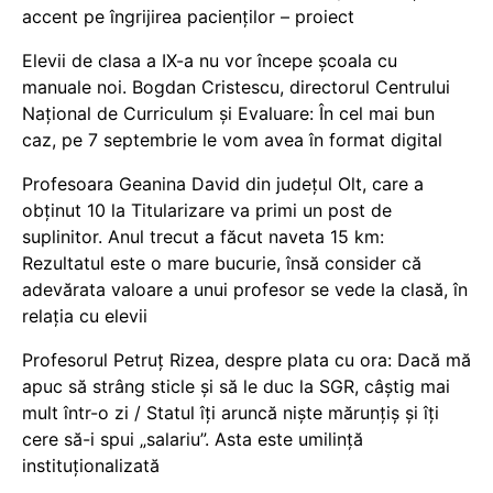
accent pe îngrijirea pacienților – proiect
Elevii de clasa a IX-a nu vor începe școala cu
manuale noi. Bogdan Cristescu, directorul Centrului
Național de Curriculum și Evaluare: În cel mai bun
caz, pe 7 septembrie le vom avea în format digital
Profesoara Geanina David din județul Olt, care a
obținut 10 la Titularizare va primi un post de
suplinitor. Anul trecut a făcut naveta 15 km:
Rezultatul este o mare bucurie, însă consider că
adevărata valoare a unui profesor se vede la clasă, în
relația cu elevii
Profesorul Petruț Rizea, despre plata cu ora: Dacă mă
apuc să strâng sticle și să le duc la SGR, câștig mai
mult într-o zi / Statul îți aruncă niște mărunțiș și îți
cere să-i spui „salariu”. Asta este umilință
instituționalizată