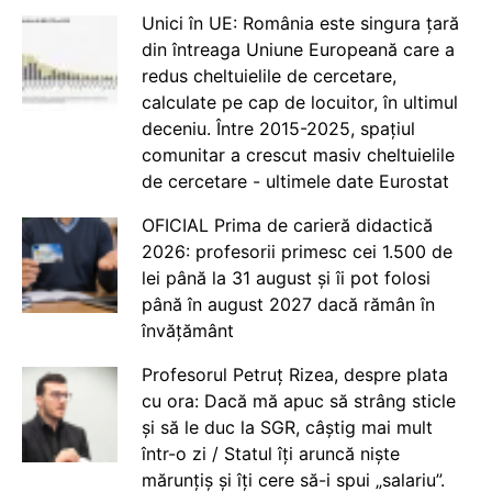
Unici în UE: România este singura țară
din întreaga Uniune Europeană care a
redus cheltuielile de cercetare,
calculate pe cap de locuitor, în ultimul
deceniu. Între 2015-2025, spațiul
comunitar a crescut masiv cheltuielile
de cercetare - ultimele date Eurostat
OFICIAL Prima de carieră didactică
2026: profesorii primesc cei 1.500 de
lei până la 31 august și îi pot folosi
până în august 2027 dacă rămân în
învățământ
Profesorul Petruț Rizea, despre plata
cu ora: Dacă mă apuc să strâng sticle
și să le duc la SGR, câștig mai mult
într-o zi / Statul îți aruncă niște
mărunțiș și îți cere să-i spui „salariu”.