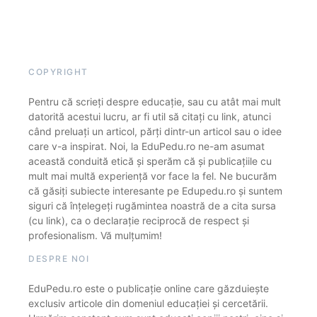
COPYRIGHT
Pentru că scrieți despre educație, sau cu atât mai mult
datorită acestui lucru, ar fi util să citați cu link, atunci
când preluați un articol, părți dintr-un articol sau o idee
care v-a inspirat. Noi, la EduPedu.ro ne-am asumat
această conduită etică și sperăm că și publicațiile cu
mult mai multă experiență vor face la fel. Ne bucurăm
că găsiți subiecte interesante pe Edupedu.ro și suntem
siguri că înțelegeți rugămintea noastră de a cita sursa
(cu link), ca o declarație reciprocă de respect și
profesionalism. Vă mulțumim!
DESPRE NOI
EduPedu.ro este o publicație online care găzduiește
exclusiv articole din domeniul educației și cercetării.