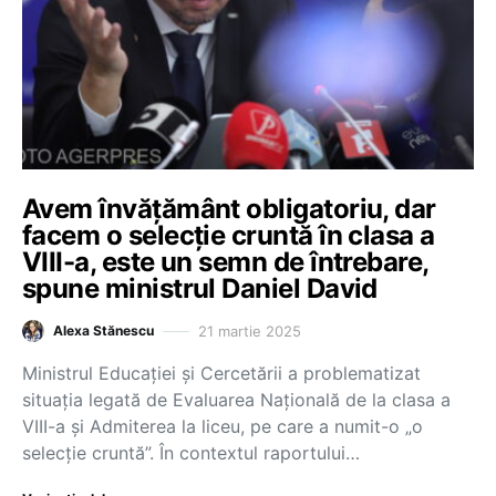
Avem învățământ obligatoriu, dar
facem o selecție cruntă în clasa a
VIII-a, este un semn de întrebare,
spune ministrul Daniel David
21 martie 2025
Alexa Stănescu
Ministrul Educației și Cercetării a problematizat
situația legată de Evaluarea Națională de la clasa a
VIII-a și Admiterea la liceu, pe care a numit-o „o
selecție cruntă”. În contextul raportului…