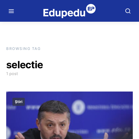
BROWSING TAG
selectie
1 post
Știri