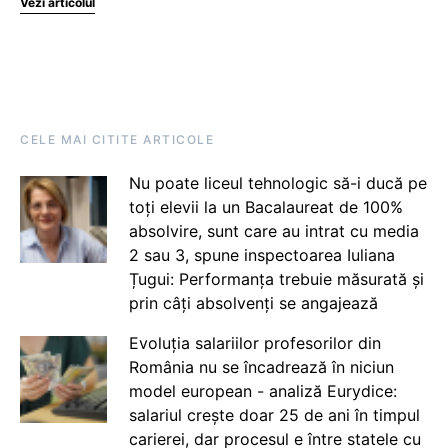
Vezi articolul
CELE MAI CITITE ARTICOLE
Nu poate liceul tehnologic să-i ducă pe
toți elevii la un Bacalaureat de 100%
absolvire, sunt care au intrat cu media
2 sau 3, spune inspectoarea Iuliana
Țugui: Performanța trebuie măsurată și
prin câți absolvenți se angajează
Evoluția salariilor profesorilor din
România nu se încadrează în niciun
model european - analiză Eurydice:
salariul crește doar 25 de ani în timpul
carierei, dar procesul e între statele cu