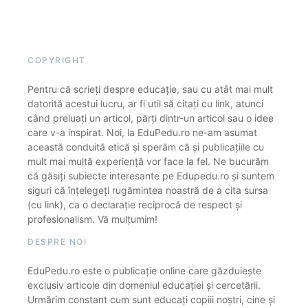
COPYRIGHT
Pentru că scrieți despre educație, sau cu atât mai mult
datorită acestui lucru, ar fi util să citați cu link, atunci
când preluați un articol, părți dintr-un articol sau o idee
care v-a inspirat. Noi, la EduPedu.ro ne-am asumat
această conduită etică și sperăm că și publicațiile cu
mult mai multă experiență vor face la fel. Ne bucurăm
că găsiți subiecte interesante pe Edupedu.ro și suntem
siguri că înțelegeți rugămintea noastră de a cita sursa
(cu link), ca o declarație reciprocă de respect și
profesionalism. Vă mulțumim!
DESPRE NOI
EduPedu.ro este o publicație online care găzduiește
exclusiv articole din domeniul educației și cercetării.
Urmărim constant cum sunt educați copiii noștri, cine și