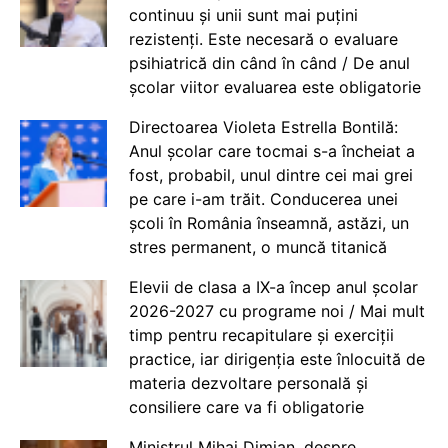
continuu și unii sunt mai puțini
rezistenți. Este necesară o evaluare
psihiatrică din când în când / De anul
școlar viitor evaluarea este obligatorie
Directoarea Violeta Estrella Bontilă:
Anul școlar care tocmai s-a încheiat a
fost, probabil, unul dintre cei mai grei
pe care i-am trăit. Conducerea unei
școli în România înseamnă, astăzi, un
stres permanent, o muncă titanică
Elevii de clasa a IX-a încep anul școlar
2026-2027 cu programe noi / Mai mult
timp pentru recapitulare și exerciții
practice, iar dirigenția este înlocuită de
materia dezvoltare personală și
consiliere care va fi obligatorie
Ministrul Mihai Dimian, despre