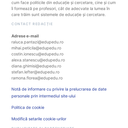
cum face politicile din educație și cercetare, cine și cum
îi formează pe profesori, cât de adecvate la lumea în
care trăim sunt sistemele de educație și cercetare.
CONTACT REDACȚIE
Adrese e-mail
raluca.pantazi@edupedu.ro
mihai.peticila@edupedu.ro
costin.ionescu@edupedu.ro
alexa.stanescu@edupedu.ro
diana.ghimisi@edupedu.ro
stefan.lefter@edupedu.ro
ramona.florea@edupedu.ro
Notă de informare cu privire la prelucrarea de date
personale prin intermediul site-ului
Politica de cookie
Modifică setarile cookie-urilor