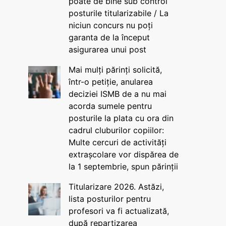
poate de bine sub control
posturile titularizabile / La
niciun concurs nu poți
garanta de la început
asigurarea unui post
Mai mulți părinți solicită,
într-o petiție, anularea
deciziei ISMB de a nu mai
acorda sumele pentru
posturile la plata cu ora din
cadrul cluburilor copiilor:
Multe cercuri de activități
extrașcolare vor dispărea de
la 1 septembrie, spun părinții
Titularizare 2026. Astăzi,
lista posturilor pentru
profesori va fi actualizată,
după repartizarea