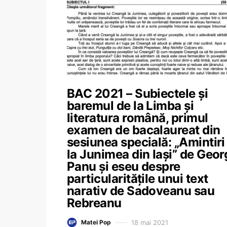
BAC 2021 – Subiectele și
baremul de la Limba și
literatura română, primul
examen de bacalaureat din
sesiunea specială: „Amintiri
la Junimea din Iași” de Geor
Panu și eseu despre
particularitățile unui text
narativ de Sadoveanu sau
Rebreanu
18 mai 2021
Matei Pop