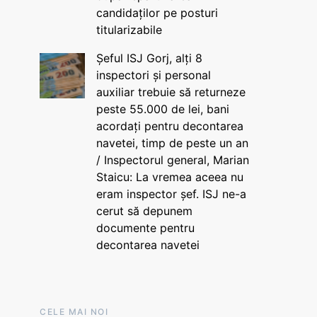
candidaților pe posturi
titularizabile
Șeful ISJ Gorj, alți 8
inspectori și personal
auxiliar trebuie să returneze
peste 55.000 de lei, bani
acordați pentru decontarea
navetei, timp de peste un an
/ Inspectorul general, Marian
Staicu: La vremea aceea nu
eram inspector șef. ISJ ne-a
cerut să depunem
documente pentru
decontarea navetei
CELE MAI NOI