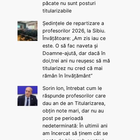
păcate nu sunt posturi
titularizabile
Ședințele de repartizare a
profesorilor 2026, la Sibiu.
Învățătoare: „Am zis iau ce
este. O să fac naveta și
Doamne-ajută, dar dacă în
doi,trei ani nu reușesc să mă
titularizez nu cred că mai
rămân în învățământ”
Sorin Ion, întrebat cum le
răspunde profesorilor care
dau an de an Titularizarea,
obțin note mari, dar nu au
post pe perioadă
nedeterminată: În ultimii ani
am încercat să ținem cât se