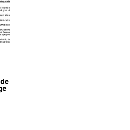
 de
ge