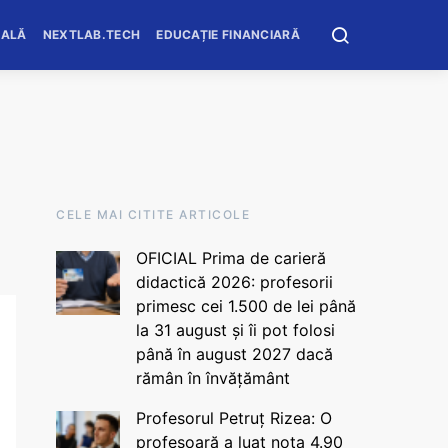
OALĂ
NEXTLAB.TECH
EDUCAȚIE FINANCIARĂ
CELE MAI CITITE ARTICOLE
OFICIAL Prima de carieră
didactică 2026: profesorii
primesc cei 1.500 de lei până
la 31 august și îi pot folosi
până în august 2027 dacă
rămân în învățământ
Profesorul Petruț Rizea: O
profesoară a luat nota 4.90