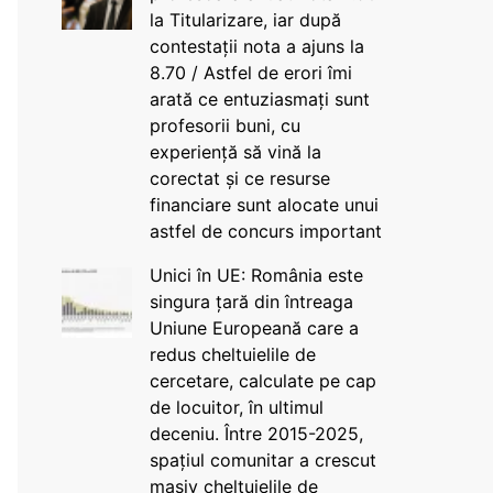
la Titularizare, iar după
contestații nota a ajuns la
8.70 / Astfel de erori îmi
arată ce entuziasmați sunt
profesorii buni, cu
experiență să vină la
corectat și ce resurse
financiare sunt alocate unui
astfel de concurs important
Unici în UE: România este
singura țară din întreaga
Uniune Europeană care a
redus cheltuielile de
cercetare, calculate pe cap
de locuitor, în ultimul
deceniu. Între 2015-2025,
spațiul comunitar a crescut
masiv cheltuielile de