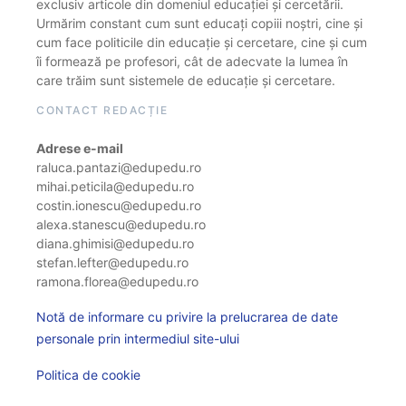
exclusiv articole din domeniul educației și cercetării.
Urmărim constant cum sunt educați copiii noștri, cine și
cum face politicile din educație și cercetare, cine și cum
îi formează pe profesori, cât de adecvate la lumea în
care trăim sunt sistemele de educație și cercetare.
CONTACT REDACȚIE
Adrese e-mail
raluca.pantazi@edupedu.ro
mihai.peticila@edupedu.ro
costin.ionescu@edupedu.ro
alexa.stanescu@edupedu.ro
diana.ghimisi@edupedu.ro
stefan.lefter@edupedu.ro
ramona.florea@edupedu.ro
Notă de informare cu privire la prelucrarea de date
personale prin intermediul site-ului
Politica de cookie