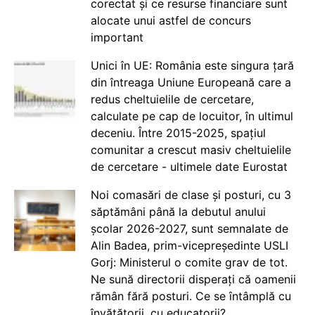
corectat și ce resurse financiare sunt
alocate unui astfel de concurs
important
Unici în UE: România este singura țară
din întreaga Uniune Europeană care a
redus cheltuielile de cercetare,
calculate pe cap de locuitor, în ultimul
deceniu. Între 2015-2025, spațiul
comunitar a crescut masiv cheltuielile
de cercetare - ultimele date Eurostat
Noi comasări de clase și posturi, cu 3
săptămâni până la debutul anului
școlar 2026-2027, sunt semnalate de
Alin Badea, prim-vicepreședinte USLI
Gorj: Ministerul o comite grav de tot.
Ne sună directorii disperați că oamenii
rămân fără posturi. Ce se întâmplă cu
învățătorii, cu educatorii?