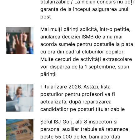
titularizabile / La niciun concurs nu poți
garanta de la început asigurarea unui
post
Mai mulți părinți solicită, într-o petiție,
anularea deciziei ISMB de a nu mai
acorda sumele pentru posturile la plata
cu ora din cadrul cluburilor copiilor:
Multe cercuri de activități extrașcolare
vor dispărea de la 1 septembrie, spun
părinții
Titularizare 2026. Astăzi, lista
posturilor pentru profesori va fi
actualizată, după repartizarea
candidaților pe posturi titularizabile
Șeful ISJ Gorj, alți 8 inspectori și
personal auxiliar trebuie să returneze
peste 55.000 de lei, bani acordați