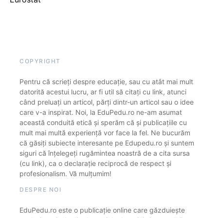
COPYRIGHT
Pentru că scrieți despre educație, sau cu atât mai mult
datorită acestui lucru, ar fi util să citați cu link, atunci
când preluați un articol, părți dintr-un articol sau o idee
care v-a inspirat. Noi, la EduPedu.ro ne-am asumat
această conduită etică și sperăm că și publicațiile cu
mult mai multă experiență vor face la fel. Ne bucurăm
că găsiți subiecte interesante pe Edupedu.ro și suntem
siguri că înțelegeți rugămintea noastră de a cita sursa
(cu link), ca o declarație reciprocă de respect și
profesionalism. Vă mulțumim!
DESPRE NOI
EduPedu.ro este o publicație online care găzduiește