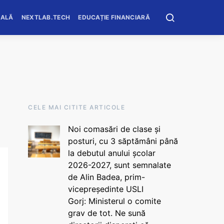
OALĂ
NEXTLAB.TECH
EDUCAȚIE FINANCIARĂ
CELE MAI CITITE ARTICOLE
Noi comasări de clase și
posturi, cu 3 săptămâni până
la debutul anului școlar
2026-2027, sunt semnalate
de Alin Badea, prim-
vicepreședinte USLI
Gorj: Ministerul o comite
grav de tot. Ne sună