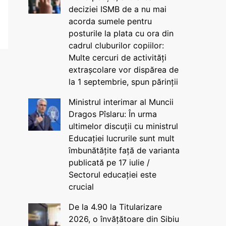
deciziei ISMB de a nu mai
acorda sumele pentru
posturile la plata cu ora din
cadrul cluburilor copiilor:
Multe cercuri de activități
extrașcolare vor dispărea de
la 1 septembrie, spun părinții
Ministrul interimar al Muncii
Dragos Pîslaru: În urma
ultimelor discuții cu ministrul
Educației lucrurile sunt mult
îmbunătățite față de varianta
publicată pe 17 iulie /
Sectorul educației este
crucial
De la 4.90 la Titularizare
2026, o învățătoare din Sibiu