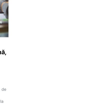
nă,
i de
la