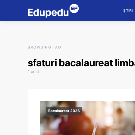
ȘTIRI
BROWSING TAG
sfaturi bacalaureat li
1 post
Bacalaureat 2026