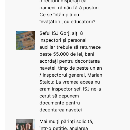
directorii disperați că
oamenii rămân fără posturi.
Ce se întâmplă cu
învățătorii, cu educatorii?
Șeful ISJ Gorj, alți 8
inspectori și personal
auxiliar trebuie să returneze
peste 55.000 de lei, bani
acordați pentru decontarea
navetei, timp de peste un an
/ Inspectorul general, Marian
Staicu: La vremea aceea nu
eram inspector șef. ISJ ne-a
cerut să depunem
documente pentru
decontarea navetei
Mai mulți părinți solicită,
într-o petiție, anularea