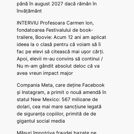
până în august 2027 dacă rămân în
învățământ
INTERVIU Profesoara Carmen Ion,
fondatoarea Festivalului de book-
trailere, Boovie: Acum 12 ani am aplicat
ideea la o clasă pentru că voiam să îi
fac pe elevi să citească mai ușor cărți.
Apoi, elevii m-au convins să continui /
Nu m-am gândit absolut deloc că va
avea vreun impact major
Compania Meta, care deține Facebook
și Instagram, a primit o nouă amendă în
statul New Mexico: 567 milioane de
dolari, cea mai mare sancțiune legată
de siguranța copiilor, primită de de
gigantul social media
Măsuri împotriva fraudei bazate pe