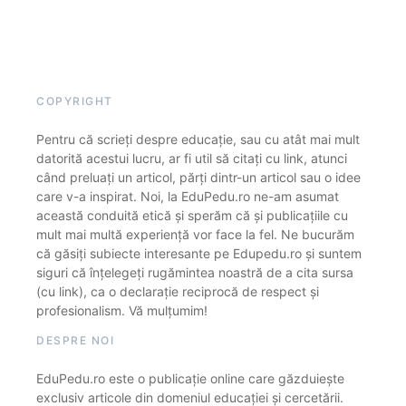
COPYRIGHT
Pentru că scrieți despre educație, sau cu atât mai mult
datorită acestui lucru, ar fi util să citați cu link, atunci
când preluați un articol, părți dintr-un articol sau o idee
care v-a inspirat. Noi, la EduPedu.ro ne-am asumat
această conduită etică și sperăm că și publicațiile cu
mult mai multă experiență vor face la fel. Ne bucurăm
că găsiți subiecte interesante pe Edupedu.ro și suntem
siguri că înțelegeți rugămintea noastră de a cita sursa
(cu link), ca o declarație reciprocă de respect și
profesionalism. Vă mulțumim!
DESPRE NOI
EduPedu.ro este o publicație online care găzduiește
exclusiv articole din domeniul educației și cercetării.