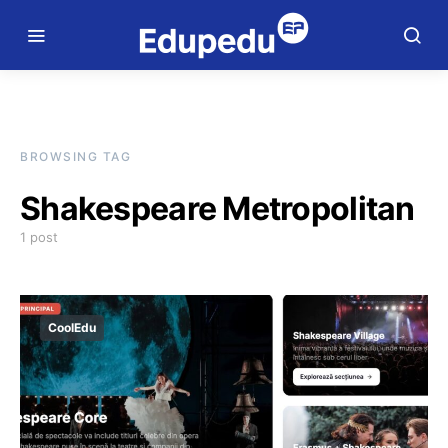
BROWSING TAG
Shakespeare Metropolitan
1 post
CoolEdu