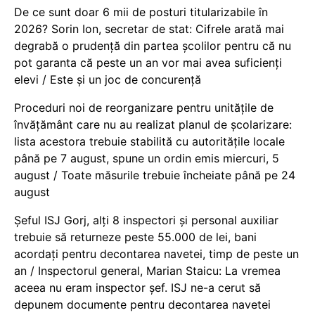
De ce sunt doar 6 mii de posturi titularizabile în
2026? Sorin Ion, secretar de stat: Cifrele arată mai
degrabă o prudență din partea școlilor pentru că nu
pot garanta că peste un an vor mai avea suficienți
elevi / Este și un joc de concurență
Proceduri noi de reorganizare pentru unitățile de
învățământ care nu au realizat planul de școlarizare:
lista acestora trebuie stabilită cu autoritățile locale
până pe 7 august, spune un ordin emis miercuri, 5
august / Toate măsurile trebuie încheiate până pe 24
august
Șeful ISJ Gorj, alți 8 inspectori și personal auxiliar
trebuie să returneze peste 55.000 de lei, bani
acordați pentru decontarea navetei, timp de peste un
an / Inspectorul general, Marian Staicu: La vremea
aceea nu eram inspector șef. ISJ ne-a cerut să
depunem documente pentru decontarea navetei