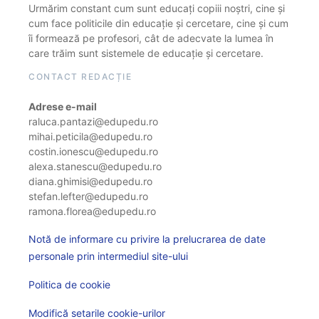
Urmărim constant cum sunt educați copiii noștri, cine și
cum face politicile din educație și cercetare, cine și cum
îi formează pe profesori, cât de adecvate la lumea în
care trăim sunt sistemele de educație și cercetare.
CONTACT REDACȚIE
Adrese e-mail
raluca.pantazi@edupedu.ro
mihai.peticila@edupedu.ro
costin.ionescu@edupedu.ro
alexa.stanescu@edupedu.ro
diana.ghimisi@edupedu.ro
stefan.lefter@edupedu.ro
ramona.florea@edupedu.ro
Notă de informare cu privire la prelucrarea de date
personale prin intermediul site-ului
Politica de cookie
Modifică setarile cookie-urilor