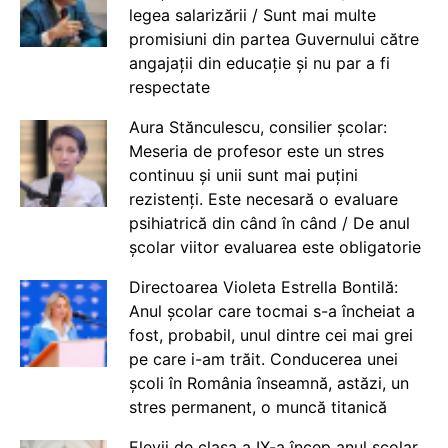
legea salarizării / Sunt mai multe
promisiuni din partea Guvernului către
angajații din educație și nu par a fi
respectate
Aura Stănculescu, consilier școlar:
Meseria de profesor este un stres
continuu și unii sunt mai puțini
rezistenți. Este necesară o evaluare
psihiatrică din când în când / De anul
școlar viitor evaluarea este obligatorie
Directoarea Violeta Estrella Bontilă:
Anul școlar care tocmai s-a încheiat a
fost, probabil, unul dintre cei mai grei
pe care i-am trăit. Conducerea unei
școli în România înseamnă, astăzi, un
stres permanent, o muncă titanică
Elevii de clasa a IX-a încep anul școlar