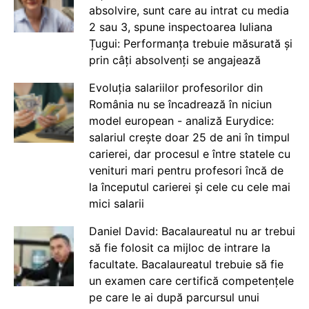
absolvire, sunt care au intrat cu media
2 sau 3, spune inspectoarea Iuliana
Țugui: Performanța trebuie măsurată și
prin câți absolvenți se angajează
Evoluția salariilor profesorilor din
România nu se încadrează în niciun
model european - analiză Eurydice:
salariul crește doar 25 de ani în timpul
carierei, dar procesul e între statele cu
venituri mari pentru profesori încă de
la începutul carierei și cele cu cele mai
mici salarii
Daniel David: Bacalaureatul nu ar trebui
să fie folosit ca mijloc de intrare la
facultate. Bacalaureatul trebuie să fie
un examen care certifică competențele
pe care le ai după parcursul unui