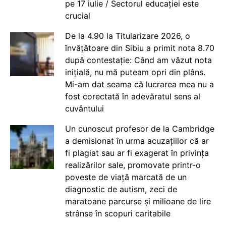
pe 17 iulie / Sectorul educației este
crucial
De la 4.90 la Titularizare 2026, o
învățătoare din Sibiu a primit nota 8.70
după contestație: Când am văzut nota
inițială, nu mă puteam opri din plâns.
Mi-am dat seama că lucrarea mea nu a
fost corectată în adevăratul sens al
cuvântului
Un cunoscut profesor de la Cambridge
a demisionat în urma acuzațiilor că ar
fi plagiat sau ar fi exagerat în privința
realizărilor sale, promovate printr-o
poveste de viață marcată de un
diagnostic de autism, zeci de
maratoane parcurse și milioane de lire
strânse în scopuri caritabile