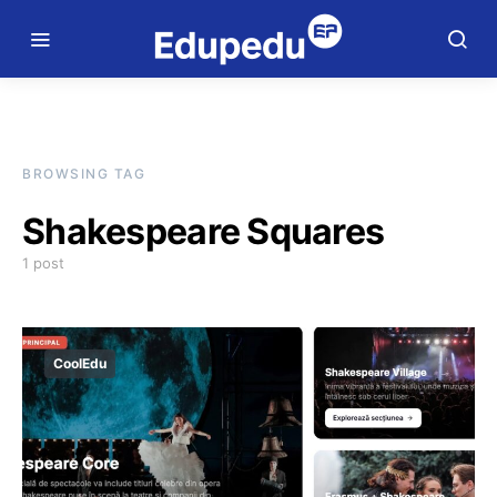
BROWSING TAG
Shakespeare Squares
1 post
CoolEdu