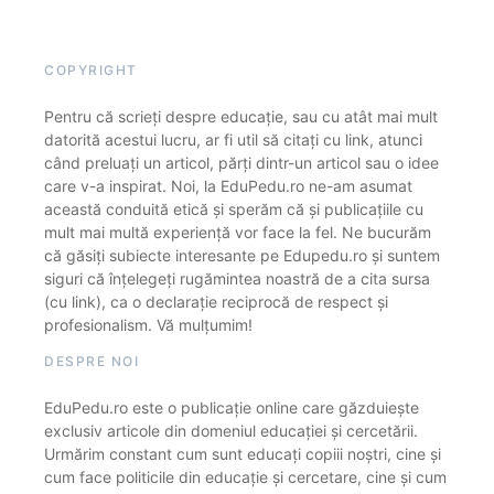
COPYRIGHT
Pentru că scrieți despre educație, sau cu atât mai mult
datorită acestui lucru, ar fi util să citați cu link, atunci
când preluați un articol, părți dintr-un articol sau o idee
care v-a inspirat. Noi, la EduPedu.ro ne-am asumat
această conduită etică și sperăm că și publicațiile cu
mult mai multă experiență vor face la fel. Ne bucurăm
că găsiți subiecte interesante pe Edupedu.ro și suntem
siguri că înțelegeți rugămintea noastră de a cita sursa
(cu link), ca o declarație reciprocă de respect și
profesionalism. Vă mulțumim!
DESPRE NOI
EduPedu.ro este o publicație online care găzduiește
exclusiv articole din domeniul educației și cercetării.
Urmărim constant cum sunt educați copiii noștri, cine și
cum face politicile din educație și cercetare, cine și cum