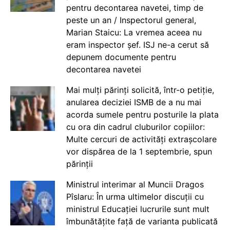
pentru decontarea navetei, timp de
peste un an / Inspectorul general,
Marian Staicu: La vremea aceea nu
eram inspector șef. ISJ ne-a cerut să
depunem documente pentru
decontarea navetei
Mai mulți părinți solicită, într-o petiție,
anularea deciziei ISMB de a nu mai
acorda sumele pentru posturile la plata
cu ora din cadrul cluburilor copiilor:
Multe cercuri de activități extrașcolare
vor dispărea de la 1 septembrie, spun
părinții
Ministrul interimar al Muncii Dragos
Pîslaru: În urma ultimelor discuții cu
ministrul Educației lucrurile sunt mult
îmbunătățite față de varianta publicată