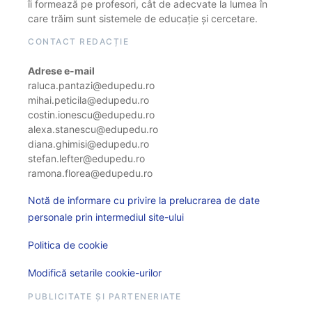
îi formează pe profesori, cât de adecvate la lumea în
care trăim sunt sistemele de educație și cercetare.
CONTACT REDACȚIE
Adrese e-mail
raluca.pantazi@edupedu.ro
mihai.peticila@edupedu.ro
costin.ionescu@edupedu.ro
alexa.stanescu@edupedu.ro
diana.ghimisi@edupedu.ro
stefan.lefter@edupedu.ro
ramona.florea@edupedu.ro
Notă de informare cu privire la prelucrarea de date
personale prin intermediul site-ului
Politica de cookie
Modifică setarile cookie-urilor
PUBLICITATE ȘI PARTENERIATE