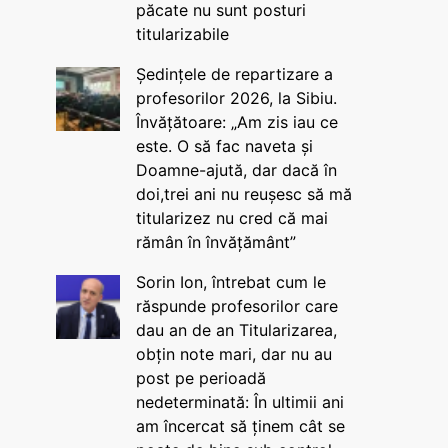
păcate nu sunt posturi
titularizabile
Ședințele de repartizare a
profesorilor 2026, la Sibiu.
Învățătoare: „Am zis iau ce
este. O să fac naveta și
Doamne-ajută, dar dacă în
doi,trei ani nu reușesc să mă
titularizez nu cred că mai
rămân în învățământ”
Sorin Ion, întrebat cum le
răspunde profesorilor care
dau an de an Titularizarea,
obțin note mari, dar nu au
post pe perioadă
nedeterminată: În ultimii ani
am încercat să ținem cât se