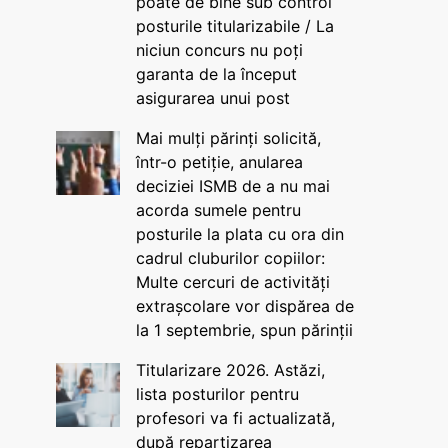
poate de bine sub control
posturile titularizabile / La
niciun concurs nu poți
garanta de la început
asigurarea unui post
Mai mulți părinți solicită,
într-o petiție, anularea
deciziei ISMB de a nu mai
acorda sumele pentru
posturile la plata cu ora din
cadrul cluburilor copiilor:
Multe cercuri de activități
extrașcolare vor dispărea de
la 1 septembrie, spun părinții
Titularizare 2026. Astăzi,
lista posturilor pentru
profesori va fi actualizată,
după repartizarea