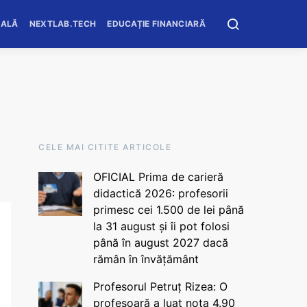
OALĂ
NEXTLAB.TECH
EDUCAȚIE FINANCIARĂ
CELE MAI CITITE ARTICOLE
OFICIAL Prima de carieră
didactică 2026: profesorii
primesc cei 1.500 de lei până
la 31 august și îi pot folosi
până în august 2027 dacă
rămân în învățământ
Profesorul Petruț Rizea: O
profesoară a luat nota 4.90