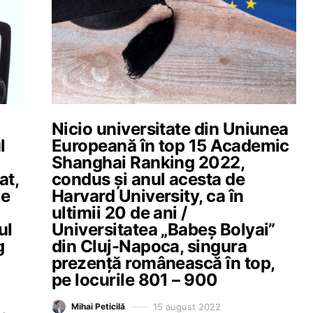
Nicio universitate din Uniunea
l
Europeană în top 15 Academic
Shanghai Ranking 2022,
at,
condus și anul acesta de
de
Harvard University, ca în
ultimii 20 de ani /
ul
Universitatea „Babeș Bolyai”
g
din Cluj-Napoca, singura
prezență românească în top,
pe locurile 801 – 900
15 august 2022
Mihai Peticilă