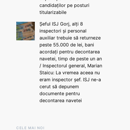
candidaților pe posturi
titularizabile
Șeful ISJ Gorj, alți 8
inspectori și personal
auxiliar trebuie să returneze
peste 55.000 de lei, bani
acordați pentru decontarea
navetei, timp de peste un an
/ Inspectorul general, Marian
Staicu: La vremea aceea nu
eram inspector șef. ISJ ne-a
cerut să depunem
documente pentru
decontarea navetei
CELE MAI NOI