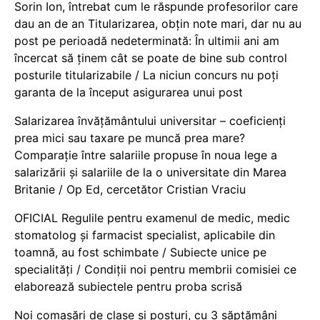
Sorin Ion, întrebat cum le răspunde profesorilor care
dau an de an Titularizarea, obțin note mari, dar nu au
post pe perioadă nedeterminată: În ultimii ani am
încercat să ținem cât se poate de bine sub control
posturile titularizabile / La niciun concurs nu poți
garanta de la început asigurarea unui post
Salarizarea învățământului universitar – coeficienți
prea mici sau taxare pe muncă prea mare?
Comparație între salariile propuse în noua lege a
salarizării și salariile de la o universitate din Marea
Britanie / Op Ed, cercetător Cristian Vraciu
OFICIAL Regulile pentru examenul de medic, medic
stomatolog și farmacist specialist, aplicabile din
toamnă, au fost schimbate / Subiecte unice pe
specialități / Condiții noi pentru membrii comisiei ce
elaborează subiectele pentru proba scrisă
Noi comasări de clase și posturi, cu 3 săptămâni