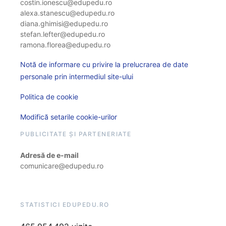
costin.ionescu@edupedu.ro
alexa.stanescu@edupedu.ro
diana.ghimisi@edupedu.ro
stefan.lefter@edupedu.ro
ramona.florea@edupedu.ro
Notă de informare cu privire la prelucrarea de date
personale prin intermediul site-ului
Politica de cookie
Modifică setarile cookie-urilor
PUBLICITATE ȘI PARTENERIATE
Adresă de e-mail
comunicare@edupedu.ro
STATISTICI EDUPEDU.RO