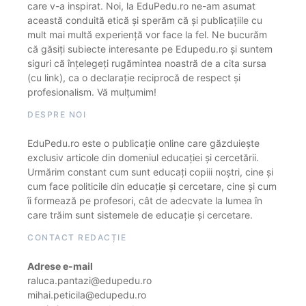
care v-a inspirat. Noi, la EduPedu.ro ne-am asumat
această conduită etică și sperăm că și publicațiile cu
mult mai multă experiență vor face la fel. Ne bucurăm
că găsiți subiecte interesante pe Edupedu.ro și suntem
siguri că înțelegeți rugămintea noastră de a cita sursa
(cu link), ca o declarație reciprocă de respect și
profesionalism. Vă mulțumim!
DESPRE NOI
EduPedu.ro este o publicație online care găzduiește
exclusiv articole din domeniul educației și cercetării.
Urmărim constant cum sunt educați copiii noștri, cine și
cum face politicile din educație și cercetare, cine și cum
îi formează pe profesori, cât de adecvate la lumea în
care trăim sunt sistemele de educație și cercetare.
CONTACT REDACȚIE
Adrese e-mail
raluca.pantazi@edupedu.ro
mihai.peticila@edupedu.ro