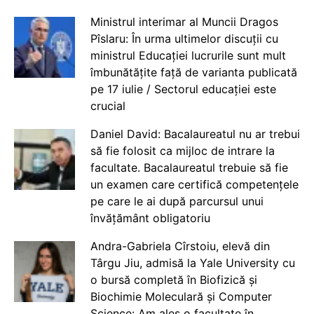
Ministrul interimar al Muncii Dragos
Pîslaru: În urma ultimelor discuții cu
ministrul Educației lucrurile sunt mult
îmbunătățite față de varianta publicată
pe 17 iulie / Sectorul educației este
crucial
Daniel David: Bacalaureatul nu ar trebui
să fie folosit ca mijloc de intrare la
facultate. Bacalaureatul trebuie să fie
un examen care certifică competențele
pe care le ai după parcursul unui
învățământ obligatoriu
Andra-Gabriela Cîrstoiu, elevă din
Târgu Jiu, admisă la Yale University cu
o bursă completă în Biofizică și
Biochimie Moleculară și Computer
Science: Am ales o facultate în