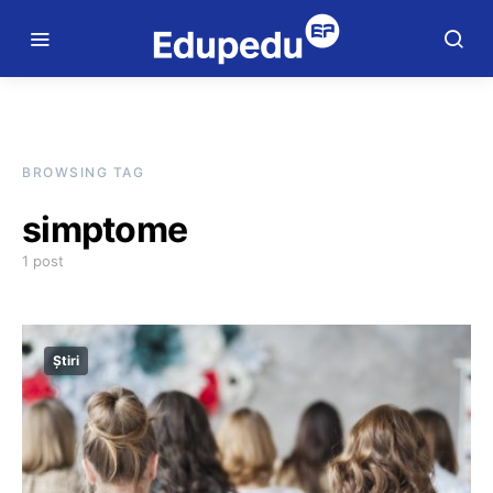
BROWSING TAG
simptome
1 post
Știri