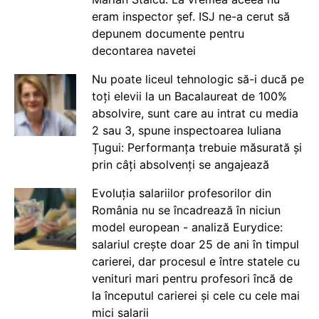
eram inspector șef. ISJ ne-a cerut să
depunem documente pentru
decontarea navetei
Nu poate liceul tehnologic să-i ducă pe
toți elevii la un Bacalaureat de 100%
absolvire, sunt care au intrat cu media
2 sau 3, spune inspectoarea Iuliana
Țugui: Performanța trebuie măsurată și
prin câți absolvenți se angajează
Evoluția salariilor profesorilor din
România nu se încadrează în niciun
model european - analiză Eurydice:
salariul crește doar 25 de ani în timpul
carierei, dar procesul e între statele cu
venituri mari pentru profesori încă de
la începutul carierei și cele cu cele mai
mici salarii