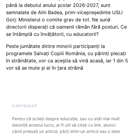
până la debutul anului școlar 2026-2027, sunt
semnalate de Alin Badea, prim-vicepreședinte USLI
Gorj: Ministerul o comite grav de tot. Ne sună
directorii disperați că oamenii rămân fără posturi. Ce
se întâmplă cu învățătorii, cu educatorii?
Peste jumătate dintre minorii participanți la
programele Salvați Copiii România, cu părinți plecați
în străinătate, vor ca aceștia să vină acasă, iar 1 din 5
vor să se mute și ei în țara străină
COPYRIGHT
Pentru că scrieți despre educație, sau cu atât mai mult
datorită acestui lucru, ar fi util să citați cu link, atunci
când preluați un articol, părți dintr-un articol sau o idee