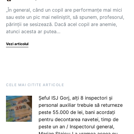
„În general, când un copil are performanțe mai mici
sau este un pic mai neliniștit, să spunem, profesorul,
părinții se sesizează. Dacă acel copil are anemie,
atunci acesta ar putea…
Vezi articolul
CELE MAI CITITE ARTICOLE
Șeful ISJ Gorj, alți 8 inspectori și
personal auxiliar trebuie să returneze
peste 55.000 de lei, bani acordați
pentru decontarea navetei, timp de
peste un an / Inspectorul general,
Marian Staicu: La vremea aceea nu