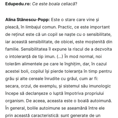
Edupedu.ro:
Ce este boala celiacă
?
Alina Stănescu-Popp:
Este o stare care vine și
pleacă, în limbajul comun. Practic, ce este important
de reținut este că un copil se naște cu o sensibilitate,
iar această sensibilitate, de obicei, este moștenită din
familie. Sensibilitatea îl expune la riscul de a dezvolta
o intoleranță de tip imun. (…) În mod normal, noi
tolerăm alimentele pe care le înghițim, dar, în cazul
acestei boli, copilul își pierde toleranța în timp pentru
grâu și alte cereale înrudite cu grâul, cum ar fi:
secara, orzul, de exemplu, și sistemul său imunologic
începe să declanșeze o luptă împotriva propriului
organism. De aceea, aceasta este o boală autoimună.
În general, bolile autoimune se aseamănă între ele
prin această caracteristică: sunt generate de un