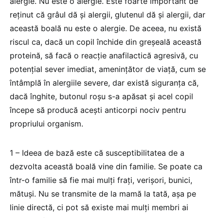
alergie. Nu este o alergie. Este foarte important de
reținut că grâul dă și alergii, glutenul dă și alergii, dar
această boală nu este o alergie. De aceea, nu există
riscul ca, dacă un copil închide din greșeală această
proteină, să facă o reacție anafilactică agresivă, cu
potențial sever imediat, amenințător de viață, cum se
întâmplă în alergiile severe, dar există siguranța că,
dacă înghite, butonul roșu s-a apăsat și acel copil
începe să producă acești anticorpi nociv pentru
propriului organism.
1 – Ideea de bază este că susceptibilitatea de a
dezvolta această boală vine din familie. Se poate ca
într-o familie să fie mai mulți frați, verișori, bunici,
mătuși. Nu se transmite de la mamă la tată, așa pe
linie directă, ci pot să existe mai mulți membri ai