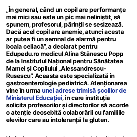
„În general, când un copil are performanțe
mai mici sau este un pic mai neliniștit, să
spunem, profesorul, părinții se sesizează.
Dacă acel copil are anemie, atunci acesta
ar putea fi un semnal de alarmă pentru
boala celiacă”, a declarat pentru
Edupedu.ro medicul Alina Stănescu Popp
de la Institutul Național pentru Sănătatea
Mamei și Copilului „Alessandrescu-
Rusescu”. Aceasta este specializată în
gastroenterologie pediatrică. Atenționarea
vine în urma
unei adrese trimisă școlilor de
Ministerul Educației
, în care instituția
solicita profesorilor și directorilor să acorde
o atenție deosebită colaborării cu familiile
elevilor care au intoleranță la gluten.