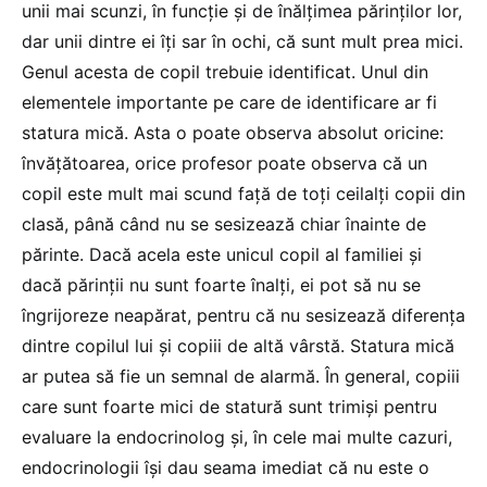
unii mai scunzi, în funcție și de înălțimea părinților lor,
dar unii dintre ei îți sar în ochi, că sunt mult prea mici.
Genul acesta de copil trebuie identificat. Unul din
elementele importante pe care de identificare ar fi
statura mică. Asta o poate observa absolut oricine:
învățătoarea, orice profesor poate observa că un
copil este mult mai scund față de toți ceilalți copii din
clasă, până când nu se sesizează chiar înainte de
părinte. Dacă acela este unicul copil al familiei și
dacă părinții nu sunt foarte înalți, ei pot să nu se
îngrijoreze neapărat, pentru că nu sesizează diferența
dintre copilul lui și copiii de altă vârstă. Statura mică
ar putea să fie un semnal de alarmă. În general, copiii
care sunt foarte mici de statură sunt trimiși pentru
evaluare la endocrinolog și, în cele mai multe cazuri,
endocrinologii își dau seama imediat că nu este o