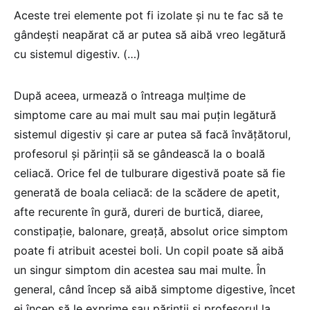
Aceste trei elemente pot fi izolate și nu te fac să te
gândești neapărat că ar putea să aibă vreo legătură
cu sistemul digestiv. (…)
După aceea, urmează o întreaga mulțime de
simptome care au mai mult sau mai puțin legătură
sistemul digestiv și care ar putea să facă învățătorul,
profesorul și părinții să se gândească la o boală
celiacă. Orice fel de tulburare digestivă poate să fie
generată de boala celiacă: de la scădere de apetit,
afte recurente în gură, dureri de burtică, diaree,
constipație, balonare, greață, absolut orice simptom
poate fi atribuit acestei boli. Un copil poate să aibă
un singur simptom din acestea sau mai multe. În
general, când încep să aibă simptome digestive, încet
ei încep să le exprime sau părinții și profesorul la