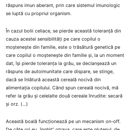
răspuns imun aberant, prin care sistemul imunologic
se luptă cu propriul organism.
În cazul bolii celiace, se pierde această toleranță din
cauza acestei sensibilități pe care copilul o
moștenește din familie, este o trăsătură genetică pe
care copilul o moștenește din familie și, la un moment
dat, își pierde toleranța la grâu, se declanșează un
răspuns de autoimunitate care dispare, se stinge,
dacă se înlătură această cereală nocivă din
alimentația copilului. Când spun cereală nocivă, mă
refer la grâu și celelalte două cereale înrudite: secară
și orz. (…)
Această boală funcționează pe un mecanism on-off.
De câte ori eu „înghit” otrava, care este glutenul, de