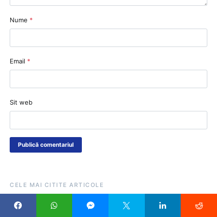
Nume
*
Email
*
Sit web
CELE MAI CITITE ARTICOLE
Șeful ISJ Gorj, alți 8 inspectori și