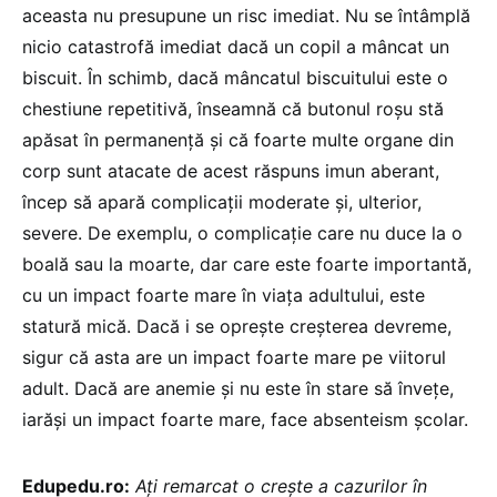
aceasta nu presupune un risc imediat. Nu se întâmplă
nicio catastrofă imediat dacă un copil a mâncat un
biscuit. În schimb, dacă mâncatul biscuitului este o
chestiune repetitivă, înseamnă că butonul roșu stă
apăsat în permanență și că foarte multe organe din
corp sunt atacate de acest răspuns imun aberant,
încep să apară complicații moderate și, ulterior,
severe. De exemplu, o complicație care nu duce la o
boală sau la moarte, dar care este foarte importantă,
cu un impact foarte mare în viața adultului, este
statură mică. Dacă i se oprește creșterea devreme,
sigur că asta are un impact foarte mare pe viitorul
adult. Dacă are anemie și nu este în stare să învețe,
iarăși un impact foarte mare, face absenteism școlar.
Edupedu.ro:
Ați remarcat o crește a cazurilor în