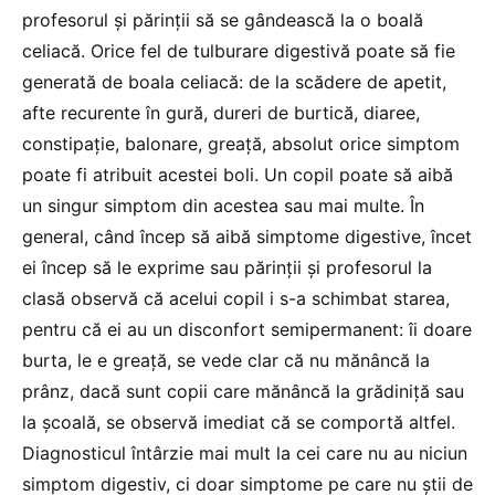
profesorul și părinții să se gândească la o boală
celiacă. Orice fel de tulburare digestivă poate să fie
generată de boala celiacă: de la scădere de apetit,
afte recurente în gură, dureri de burtică, diaree,
constipație, balonare, greață, absolut orice simptom
poate fi atribuit acestei boli. Un copil poate să aibă
un singur simptom din acestea sau mai multe. În
general, când încep să aibă simptome digestive, încet
ei încep să le exprime sau părinții și profesorul la
clasă observă că acelui copil i s-a schimbat starea,
pentru că ei au un disconfort semipermanent: îi doare
burta, le e greață, se vede clar că nu mănâncă la
prânz, dacă sunt copii care mănâncă la grădiniță sau
la școală, se observă imediat că se comportă altfel.
Diagnosticul întârzie mai mult la cei care nu au niciun
simptom digestiv, ci doar simptome pe care nu știi de