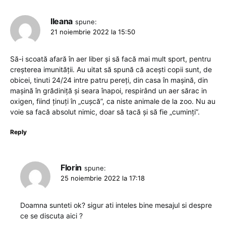
Ileana
spune:
21 noiembrie 2022 la 15:50
Să-i scoată afară în aer liber și să facă mai mult sport, pentru
creșterea imunității. Au uitat să spună că acești copii sunt, de
obicei, tinuti 24/24 intre patru pereți, din casa în mașină, din
mașină în grădiniță și seara înapoi, respirând un aer sărac in
oxigen, fiind ținuți în „cușcă”, ca niste animale de la zoo. Nu au
voie sa facă absolut nimic, doar să tacă și să fie „cuminți”.
Reply
Florin
spune:
25 noiembrie 2022 la 17:18
Doamna sunteti ok? sigur ati inteles bine mesajul si despre
ce se discuta aici ?