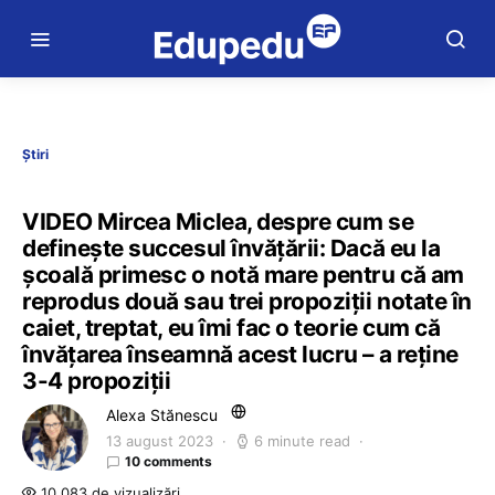
Știri
VIDEO Mircea Miclea, despre cum se
definește succesul învățării: Dacă eu la
școală primesc o notă mare pentru că am
reprodus două sau trei propoziții notate în
caiet, treptat, eu îmi fac o teorie cum că
învățarea înseamnă acest lucru – a reține
3-4 propoziții
Alexa Stănescu
13 august 2023
6 minute read
10 comments
10.083 de vizualizări