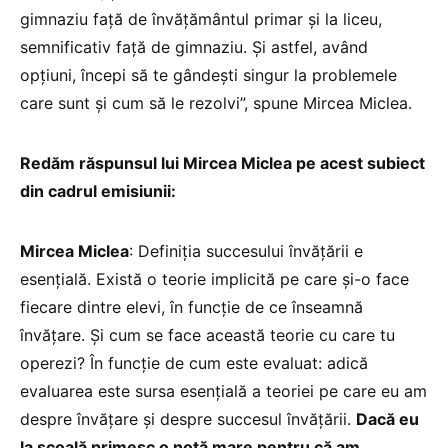
gimnaziu față de învățământul primar și la liceu,
semnificativ față de gimnaziu. Și astfel, având
opțiuni, începi să te gândești singur la problemele
care sunt și cum să le rezolvi”, spune Mircea Miclea.
Redăm răspunsul lui Mircea Miclea pe acest subiect
din cadrul emisiunii:
Mircea Miclea
: Definiția succesului învățării e
esențială. Există o teorie implicită pe care și-o face
fiecare dintre elevi, în funcție de ce înseamnă
învățare. Și cum se face această teorie cu care tu
operezi? În funcție de cum este evaluat: adică
evaluarea este sursa esențială a teoriei pe care eu am
despre învățare și despre succesul învățării.
Dacă eu
la școală primesc o notă mare pentru că am