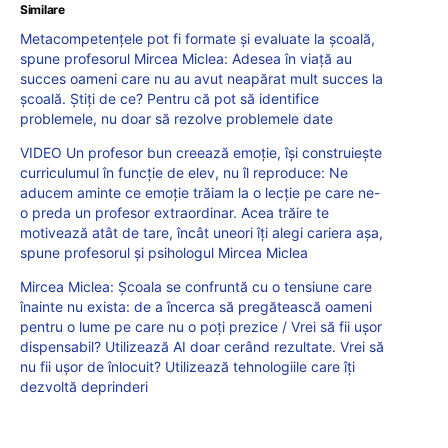
Similare
Metacompetențele pot fi formate și evaluate la școală,
spune profesorul Mircea Miclea: Adesea în viață au
succes oameni care nu au avut neapărat mult succes la
școală. Știți de ce? Pentru că pot să identifice
problemele, nu doar să rezolve problemele date
VIDEO Un profesor bun creează emoție, își construiește
curriculumul în funcție de elev, nu îl reproduce: Ne
aducem aminte ce emoție trăiam la o lecție pe care ne-
o preda un profesor extraordinar. Acea trăire te
motivează atât de tare, încât uneori îți alegi cariera așa,
spune profesorul și psihologul Mircea Miclea
Mircea Miclea: Școala se confruntă cu o tensiune care
înainte nu exista: de a încerca să pregătească oameni
pentru o lume pe care nu o poți prezice / Vrei să fii ușor
dispensabil? Utilizează AI doar cerând rezultate. Vrei să
nu fii ușor de înlocuit? Utilizează tehnologiile care îți
dezvoltă deprinderi