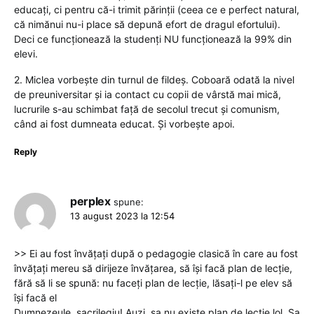
educați, ci pentru că-i trimit părinții (ceea ce e perfect natural,
că nimănui nu-i place să depună efort de dragul efortului).
Deci ce funcționează la studenți NU funcționează la 99% din
elevi.
2. Miclea vorbește din turnul de fildeș. Coboară odată la nivel
de preuniversitar și ia contact cu copii de vârstă mai mică,
lucrurile s-au schimbat față de secolul trecut și comunism,
când ai fost dumneata educat. Și vorbește apoi.
Reply
perplex
spune:
13 august 2023 la 12:54
>> Ei au fost învățați după o pedagogie clasică în care au fost
învățați mereu să dirijeze învățarea, să își facă plan de lecție,
fără să li se spună: nu faceți plan de lecție, lăsați-l pe elev să
își facă el
Dumnezeule, sacrilegiu! Auzi, sa nu existe plan de lectie lol. Sa