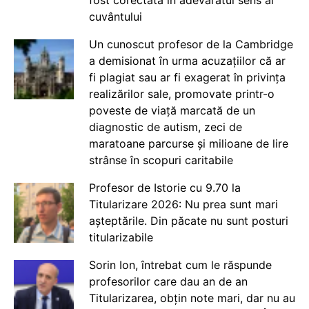
fost corectată în adevăratul sens al
cuvântului
Un cunoscut profesor de la Cambridge
a demisionat în urma acuzațiilor că ar
fi plagiat sau ar fi exagerat în privința
realizărilor sale, promovate printr-o
poveste de viață marcată de un
diagnostic de autism, zeci de
maratoane parcurse și milioane de lire
strânse în scopuri caritabile
Profesor de Istorie cu 9.70 la
Titularizare 2026: Nu prea sunt mari
așteptările. Din păcate nu sunt posturi
titularizabile
Sorin Ion, întrebat cum le răspunde
profesorilor care dau an de an
Titularizarea, obțin note mari, dar nu au