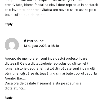
creativitate, blama faptul ca elevii doar reproduc la nesfarsit
cele invatate; dar creativitatea are nevoie sa se aseze pe o
baza solida pt a da roade
Reply
Alma
spune:
13 august 2023 la 15:40
Apropo de memorare…sunt inca destui profesori care
dictează! Ce s a dictat,trebuie reprodus cu sfințenie! (
romana,istorie,geografie)…și tot din păcate sunt inca mulți
părinți fericiți că se dictează…nu și mai bate copilul capul la
/pentru Bac…
Daca ora de calitate înseamnă a sta pe scaun și a
dicta,atunci…
Reply