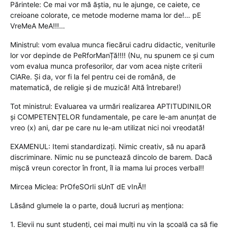
Părintele: Ce mai vor mă ăștia, nu le ajunge, ce caiete, ce
creioane colorate, ce metode moderne mama lor de!… pE
VreMeA MeA!!!…
Ministrul: vom evalua munca fiecărui cadru didactic, veniturile
lor vor depinde de PeRforManȚă!!!! (Nu, nu spunem ce și cum
vom evalua munca profesorilor, dar vom acea niște criterii
ClARe. Și da, vor fi la fel pentru cei de română, de
matematică, de religie și de muzică! Altă întrebare!)
Tot ministrul: Evaluarea va urmări realizarea APTITUDINILOR
și COMPETENȚELOR fundamentale, pe care le-am anunțat de
vreo (x) ani, dar pe care nu le-am utilizat nici noi vreodată!
EXAMENUL: Itemi standardizați. Nimic creativ, să nu apară
discriminare. Nimic nu se punctează dincolo de barem. Dacă
mișcă vreun corector în front, îl ia mama lui proces verbal!!
Mircea Miclea: PrOfeSOrIi sUnT dE vInĂ!!
Lăsând glumele la o parte, două lucruri aș menționa:
1. Elevii nu sunt studenți, cei mai mulți nu vin la școală ca să fie