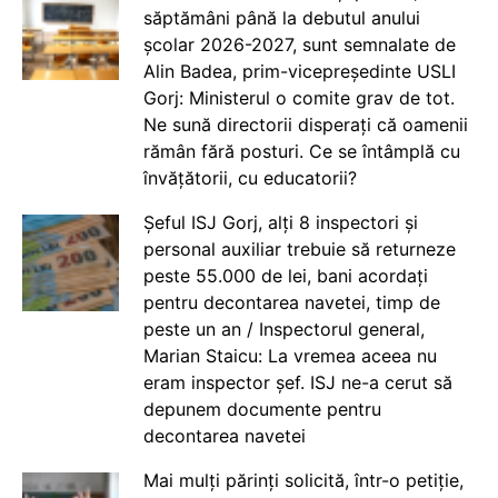
săptămâni până la debutul anului
școlar 2026-2027, sunt semnalate de
Alin Badea, prim-vicepreședinte USLI
Gorj: Ministerul o comite grav de tot.
Ne sună directorii disperați că oamenii
rămân fără posturi. Ce se întâmplă cu
învățătorii, cu educatorii?
Șeful ISJ Gorj, alți 8 inspectori și
personal auxiliar trebuie să returneze
peste 55.000 de lei, bani acordați
pentru decontarea navetei, timp de
peste un an / Inspectorul general,
Marian Staicu: La vremea aceea nu
eram inspector șef. ISJ ne-a cerut să
depunem documente pentru
decontarea navetei
Mai mulți părinți solicită, într-o petiție,