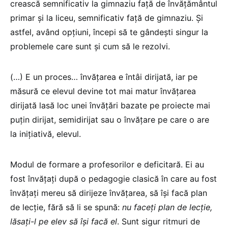
crească semnificativ la gimnaziu față de învățământul
primar și la liceu, semnificativ față de gimnaziu. Și
astfel, având opțiuni, începi să te gândești singur la
problemele care sunt și cum să le rezolvi.
(…) E un proces… învățarea e întâi dirijată, iar pe
măsură ce elevul devine tot mai matur învățarea
dirijată lasă loc unei învățări bazate pe proiecte mai
puțin dirijat, semidirijat sau o învățare pe care o are
la inițiativă, elevul.
Modul de formare a profesorilor e deficitară. Ei au
fost învățați după o pedagogie clasică în care au fost
învățați mereu să dirijeze învățarea, să își facă plan
de lecție, fără să li se spună:
nu faceți plan de lecție,
lăsați-l pe elev să își facă el
. Sunt sigur ritmuri de