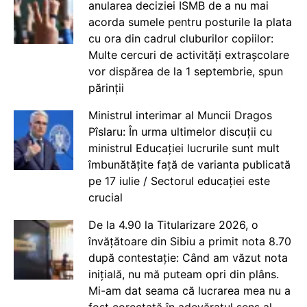
anularea deciziei ISMB de a nu mai
acorda sumele pentru posturile la plata
cu ora din cadrul cluburilor copiilor:
Multe cercuri de activități extrașcolare
vor dispărea de la 1 septembrie, spun
părinții
Ministrul interimar al Muncii Dragos
Pîslaru: În urma ultimelor discuții cu
ministrul Educației lucrurile sunt mult
îmbunătățite față de varianta publicată
pe 17 iulie / Sectorul educației este
crucial
De la 4.90 la Titularizare 2026, o
învățătoare din Sibiu a primit nota 8.70
după contestație: Când am văzut nota
inițială, nu mă puteam opri din plâns.
Mi-am dat seama că lucrarea mea nu a