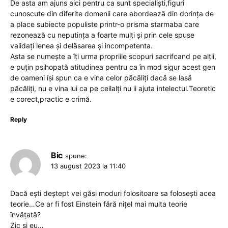
De asta am ajuns aici pentru ca sunt specialiști,figuri
cunoscute din diferite domenii care abordează din dorința de
a place subiecte populiste printr-o prisma starmaba care
rezonează cu neputința a foarte mulți și prin cele spuse
validați lenea și delăsarea și incompetenta.
Asta se numește a îți urma propriile scopuri sacrifcand pe alții,
e puțin psihopată atitudinea pentru ca în mod sigur acest gen
de oameni își spun ca e vina celor păcăliți dacă se lasă
păcăliți, nu e vina lui ca pe ceilalți nu ii ajuta intelectul.Teoretic
e corect,practic e crimă.
Reply
Bic
spune:
13 august 2023 la 11:40
Dacă ești deștept vei găsi moduri folositoare sa folosești acea
teorie…Ce ar fi fost Einstein fără nițel mai multa teorie
învățată?
Zic și eu…