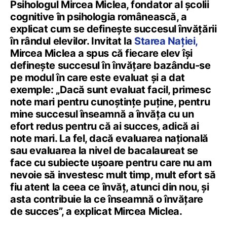
Psihologul Mircea Miclea, fondator al școlii
cognitive în psihologia românească, a
explicat cum se definește succesul învățării
în rândul elevilor. Invitat la
Starea Nației,
Mircea Miclea a spus că fiecare elev își
definește succesul în învățare bazându-se
pe modul în care este evaluat și a dat
exemple: „Dacă sunt evaluat facil, primesc
note mari pentru cunoștințe puține, pentru
mine succesul înseamnă a învăța cu un
efort redus pentru că ai succes, adică ai
note mari. La fel, dacă evaluarea națională
sau evaluarea la nivel de bacalaureat se
face cu subiecte ușoare pentru care nu am
nevoie să investesc mult timp, mult efort să
fiu atent la ceea ce învăț, atunci din nou, și
asta contribuie la ce înseamnă o învățare
de succes”, a explicat Mircea Miclea.