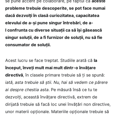
se pune accent pe colaborare, pe faptul că
aceste
probleme trebuie descoperite, se pot face numai
dacă dezvolți în clasă curiozitatea, capacitatea
elevului de a-și pune singur întrebări, de a-
l confrunta cu diverse situații ca să își găsească
singur soluții, de a fi furnizor de soluții, nu să fie
consumator de soluții.
Acest lucru se face treptat. Studiile arată că
la
început, înveți mult mai mult dintr-o învățare
directivă
, în clasele primare trebuie să ți se spună:
iată, asta trebuie să știi. Nu, hai să vedem ce părere
ai despre chestia asta
. Pe măsură însă ce tu te
dezvolți, această învățare directivă, extrem de
dirijată trebuie să facă loc unei învățări non directive,
unor materii opționale. Materiile opționale trebuie să