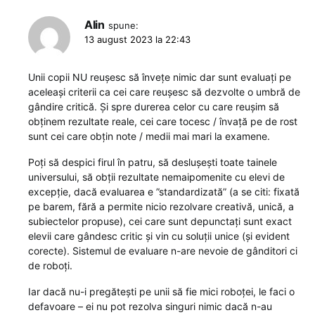
Alin
spune:
13 august 2023 la 22:43
Unii copii NU reușesc să învețe nimic dar sunt evaluați pe
aceleași criterii ca cei care reușesc să dezvolte o umbră de
gândire critică. Și spre durerea celor cu care reușim să
obținem rezultate reale, cei care tocesc / învață pe de rost
sunt cei care obțin note / medii mai mari la examene.
Poți să despici firul în patru, să deslușești toate tainele
universului, să obții rezultate nemaipomenite cu elevi de
excepție, dacă evaluarea e ”standardizată” (a se citi: fixată
pe barem, fără a permite nicio rezolvare creativă, unică, a
subiectelor propuse), cei care sunt depunctați sunt exact
elevii care gândesc critic și vin cu soluții unice (și evident
corecte). Sistemul de evaluare n-are nevoie de gânditori ci
de roboți.
Iar dacă nu-i pregătești pe unii să fie mici roboței, le faci o
defavoare – ei nu pot rezolva singuri nimic dacă n-au