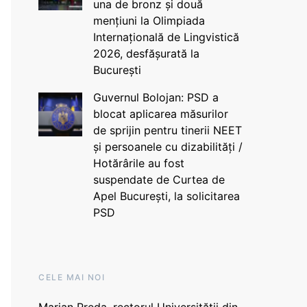
una de bronz și două
mențiuni la Olimpiada
Internațională de Lingvistică
2026, desfășurată la
București
Guvernul Bolojan: PSD a
blocat aplicarea măsurilor
de sprijin pentru tinerii NEET
și persoanele cu dizabilități /
Hotărârile au fost
suspendate de Curtea de
Apel București, la solicitarea
PSD
CELE MAI NOI