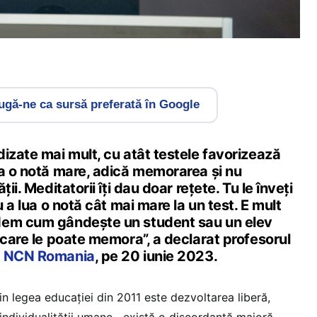
gă-ne ca sursă preferată în Google
izate mai mult, cu atât testele favorizează
ua o notă mare, adică memorarea și nu
ii. Meditatorii îți dau doar rețete. Tu le înveți
u a lua o notă cât mai mare la un test. E mult
dem cum gândește un student sau un elev
 care le poate memora”, a declarat profesorul
u NCN Romania
, pe 20 iunie 2023.
in legea educației din 2011 este dezvoltarea liberă,
individualității umane, „există o discordanță majoră