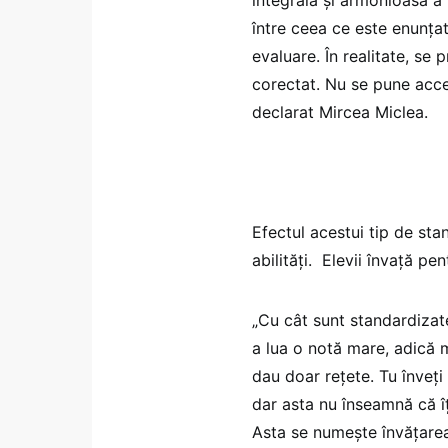
între ceea ce este enunțat
evaluare. În realitate, se
corectat. Nu se pune acce
declarat Mircea Miclea.
Efectul acestui tip de sta
abilități. Elevii învață pe
„Cu cât sunt standardizat
a lua o notă mare, adică m
dau doar rețete. Tu înveți 
dar asta nu înseamnă că îț
Asta se numește învățarea 