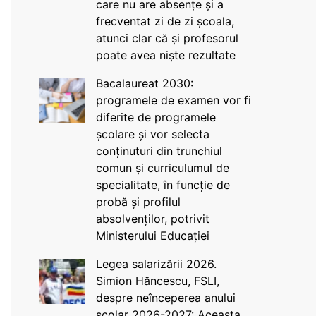
care nu are absențe și a
frecventat zi de zi școala,
atunci clar că și profesorul
poate avea niște rezultate
Bacalaureat 2030:
programele de examen vor fi
diferite de programele
școlare și vor selecta
conținuturi din trunchiul
comun și curriculumul de
specialitate, în funcție de
probă și profilul
absolvenților, potrivit
Ministerului Educației
Legea salarizării 2026.
Simion Hăncescu, FSLI,
despre neînceperea anului
școlar 2026-2027: Aceasta