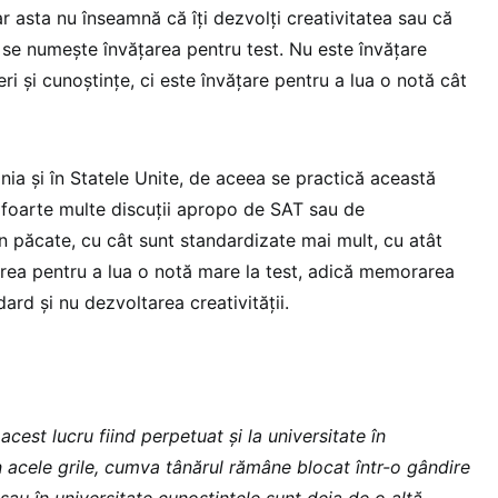
ar asta nu înseamnă că îți dezvolți creativitatea sau că
 se numește învățarea pentru test. Nu este învățare
i și cunoștințe, ci este învățare pentru a lua o notă cât
ia și în Statele Unite, de aceea se practică această
foarte multe discuții apropo de SAT sau de
n păcate, cu cât sunt standardizate mai mult, cu atât
area pentru a lua o notă mare la test, adică memorarea
dard și nu dezvoltarea creativității.
cest lucru fiind perpetuat și la universitate în
n acele grile, cumva tânărul rămâne blocat într-o gândire
 sau în universitate cunoștințele sunt deja de o altă