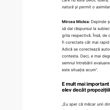
natură și permit o asimila
Mircea Miclea:
Depinde și
să dai răspunsul la subiec
grila respectivă. Însă, de
fi corectate cât mai rapid
Adică se corectează autom
contesta. Deci, e mai deg
semnul întrebării evaluare
este situația acum”.
E mult mai importan
elev decât propoziți
„Eu sper că măcar unii din