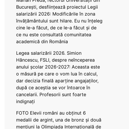
Marian Preda, rectorul Universității din
București, desființează proiectul Legii
salarizării 2026: Modificările în zona
învățământului sunt hilare. Eu nu înțeleg
cine le-a făcut, de ce le-a făcut și de
ce nu este consultată comunitatea
academică din România
Legea salarizării 2026. Simion
Hăncescu, FSLI, despre neînceperea
anului școlar 2026-2027: Aceasta este
o măsură pe care o vom lua în calcul,
dar decizia finală aparține angajaților,
după ce aceștia se vor întoarce în
cancelarii. Profesorii sunt foarte
indignați
FOTO Elevii români au obținut 6
medalii de argint, una de bronz și două
mențiuni la Olimpiada Internațională de