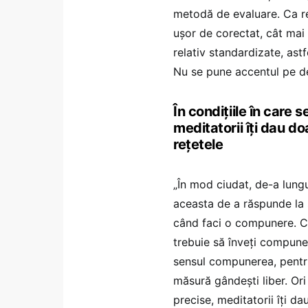
metodă de evaluare. Ca re
ușor de corectat, cât mai 
relativ standardizate, astf
Nu se pune accentul pe de
În condițiile în care 
meditatorii îți dau do
rețetele
„În mod ciudat, de-a lungul
aceasta de a răspunde la 
când faci o compunere. Ce
trebuie să înveți compune
sensul compunerea, pentr
măsură gândești liber. Ori
precise, meditatorii îți da