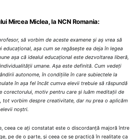
ului Mircea Miclea, la NCN Romania:
rofesor, să vorbim de aceste examene și aș vrea să
ui educațional, așa cum se regăsește ea deja în legea
pune așa că idealul educațional este dezvoltarea liberă,
individualității umane. Așa este definită. Cum vedeți
ândirii autonome, în condițiile în care subiectele la
late în așa fel încât cumva elevii trebuie să răspundă
e corectorului, motiv pentru care și luăm meditații de
, tot vorbim despre creativitate, dar nu prea o aplicăm
elevii noștri.
, ceea ce ați constatat este o discordanță majoră între
ge, pe de o parte, și ceea ce se practică în realitate ca