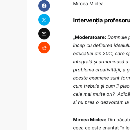
Mircea Miclea.
Intervenția profesor
„
Moderatoare:
Domnule p
încep cu definirea idealul
educației din 2011, care s
integrală și armonioasă a 
problema creativității, a g
aceste examene sunt formu
cum trebuie și cum îi plac
cele mai multe ori? Adică
și nu prea o dezvoltăm la 
Mircea Miclea:
Din păcate
ceea ce este enunțat în le