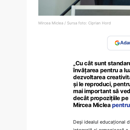
Mircea Miclea / Sursa foto: Ciprian Hord
Adau
„Cu cât sunt standard
învățarea pentru a l
dezvoltarea creativităț
și le reproduci, pentr
mai important să ve
decât propozițiile pe
Mircea Miclea
pentr
Deși idealul educațional d
integrală și armonioasă a 