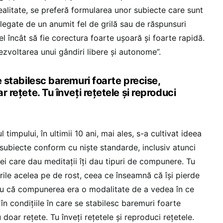
alitate, se preferă formularea unor subiecte care sunt
legate de un anumit fel de grilă sau de răspunsuri
el încât să fie corectura foarte ușoară și foarte rapidă.
zvoltarea unui gândiri libere și autonome”.
se stabilesc baremuri foarte precise,
ar rețete. Tu înveți rețetele și reproduci
 timpului, în ultimii 10 ani, mai ales, s-a cultivat ideea
subiecte conform cu niște standarde, inclusiv atunci
i care dau meditații îți dau tipuri de compunere. Tu
rile acelea pe de rost, ceea ce înseamnă că își pierde
u că compunerea era o modalitate de a vedea în ce
 în condițiile în care se stabilesc baremuri foarte
u doar rețete. Tu înveți rețetele și reproduci rețetele.