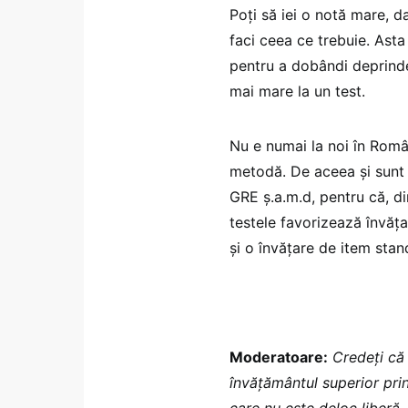
Poți să iei o notă mare, d
faci ceea ce trebuie. Asta
pentru a dobândi deprinder
mai mare la un test.
Nu e numai la noi în Român
metodă. De aceea și sunt 
GRE ș.a.m.d, pentru că, di
testele favorizează învăț
și o învățare de item stan
Moderatoare:
Credeți că a
învățământul superior pri
care nu este deloc liberă,