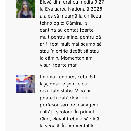
Elevă din rural cu media 9.27
la Evaluarea Națională 2026
a ales să meargă la un liceu
tehnologic: Căminul și
cantina au contat foarte
mult pentru mine, pentru că
ar fi fost mult mai scump să
stau în chirie decât să stau
la cămin. Momentan am
visuri foarte mari
Rodica Leontieș, șefa ISJ
Iași, despre școlile cu
rezultate slabe: Vina nu
poate fi dată doar pe
profesor sau pe managerul
unității școlare. În primul
rând, elevul trebuie să vină
la școală. În momentul în