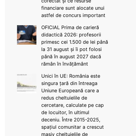
corectat și ce resurse
financiare sunt alocate unui
astfel de concurs important
OFICIAL Prima de carieră
didactică 2026: profesorii
primesc cei 1.500 de lei până
la 31 august și îi pot folosi
până în august 2027 dacă
rămân în învățământ
Unici în UE: România este
singura țară din întreaga
Uniune Europeană care a
redus cheltuielile de
cercetare, calculate pe cap
de locuitor, în ultimul
deceniu. Între 2015-2025,
spațiul comunitar a crescut
masiv cheltuielile de