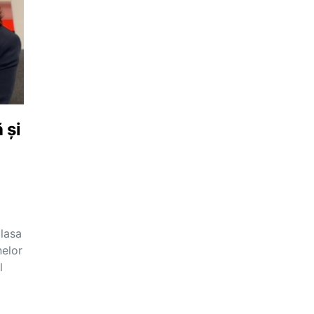
 și
clasa
nelor
l