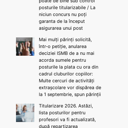
poate de bine sub control
posturile titularizabile / La
niciun concurs nu poți
garanta de la început
asigurarea unui post
Mai mulți părinți solicită,
într-o petiție, anularea
deciziei ISMB de a nu mai
acorda sumele pentru
posturile la plata cu ora din
cadrul cluburilor copiilor:
Multe cercuri de activități
extrașcolare vor dispărea de
la 1 septembrie, spun părinții
Titularizare 2026. Astăzi,
lista posturilor pentru
profesori va fi actualizată,
după repartizarea