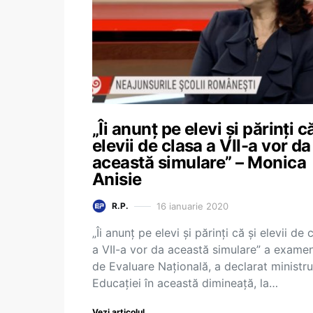
„Îi anunț pe elevi și părinți că
elevii de clasa a VII-a vor da
această simulare” – Monica
Anisie
16 ianuarie 2020
R.P.
„Îi anunț pe elevi și părinți că și elevii de 
a VII-a vor da această simulare” a exame
de Evaluare Națională, a declarat ministru
Educației în această dimineață, la…
Vezi articolul