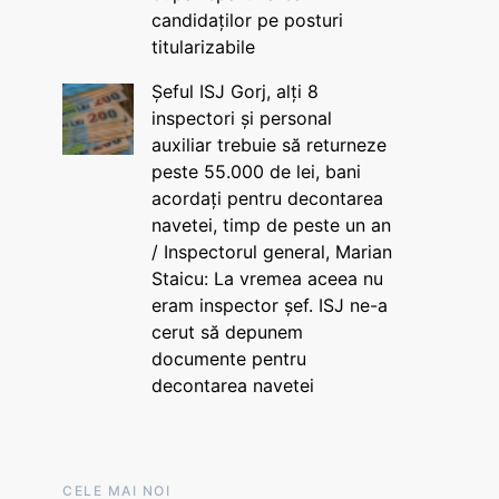
candidaților pe posturi
titularizabile
Șeful ISJ Gorj, alți 8
inspectori și personal
auxiliar trebuie să returneze
peste 55.000 de lei, bani
acordați pentru decontarea
navetei, timp de peste un an
/ Inspectorul general, Marian
Staicu: La vremea aceea nu
eram inspector șef. ISJ ne-a
cerut să depunem
documente pentru
decontarea navetei
CELE MAI NOI