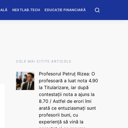
OALĂ
NEXTLAB.TECH
EDUCAȚIE FINANCIARĂ
CELE MAI CITITE ARTICOLE
Profesorul Petruț Rizea: O
profesoară a luat nota 4.90
la Titularizare, iar după
contestații nota a ajuns la
8.70 / Astfel de erori îmi
arată ce entuziasmați sunt
profesorii buni, cu
experiență să vină la