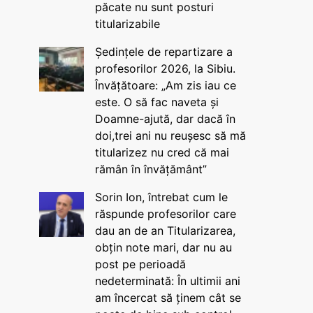
păcate nu sunt posturi
titularizabile
Ședințele de repartizare a
profesorilor 2026, la Sibiu.
Învățătoare: „Am zis iau ce
este. O să fac naveta și
Doamne-ajută, dar dacă în
doi,trei ani nu reușesc să mă
titularizez nu cred că mai
rămân în învățământ”
Sorin Ion, întrebat cum le
răspunde profesorilor care
dau an de an Titularizarea,
obțin note mari, dar nu au
post pe perioadă
nedeterminată: În ultimii ani
am încercat să ținem cât se