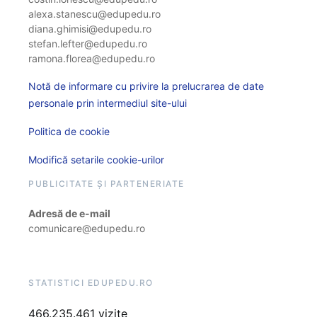
alexa.stanescu@edupedu.ro
diana.ghimisi@edupedu.ro
stefan.lefter@edupedu.ro
ramona.florea@edupedu.ro
Notă de informare cu privire la prelucrarea de date
personale prin intermediul site-ului
Politica de cookie
Modifică setarile cookie-urilor
PUBLICITATE ȘI PARTENERIATE
Adresă de e-mail
comunicare@edupedu.ro
STATISTICI EDUPEDU.RO
466.235.461 vizite