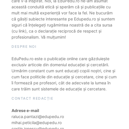
care v-a inspirat. Noi, la EduPedu.ro ne-am asumat
această conduită etică și sperăm că și publicațiile cu
mult mai multă experiență vor face la fel. Ne bucurăm
că găsiți subiecte interesante pe Edupedu.ro și suntem
siguri că înțelegeți rugămintea noastră de a cita sursa
(cu link), ca o declarație reciprocă de respect și
profesionalism. Vă mulțumim!
DESPRE NOI
EduPedu.ro este o publicație online care găzduiește
exclusiv articole din domeniul educației și cercetării.
Urmărim constant cum sunt educați copiii noștri, cine și
cum face politicile din educație și cercetare, cine și cum
îi formează pe profesori, cât de adecvate la lumea în
care trăim sunt sistemele de educație și cercetare.
CONTACT REDACȚIE
Adrese e-mail
raluca.pantazi@edupedu.ro
mihai.peticila@edupedu.ro
costin.ionescu@edupedu.ro