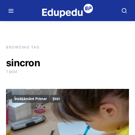
BROWSING TAG
sincron
1 post
Învățământ Primar
Știri