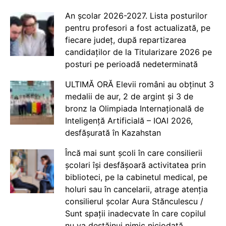
An școlar 2026-2027. Lista posturilor
pentru profesori a fost actualizată, pe
fiecare județ, după repartizarea
candidaților de la Titularizare 2026 pe
posturi pe perioadă nedeterminată
ULTIMĂ ORĂ Elevii români au obținut 3
medalii de aur, 2 de argint și 3 de
bronz la Olimpiada Internațională de
Inteligență Artificială – IOAI 2026,
desfășurată în Kazahstan
Încă mai sunt școli în care consilierii
școlari își desfășoară activitatea prin
biblioteci, pe la cabinetul medical, pe
holuri sau în cancelarii, atrage atenția
consilierul școlar Aura Stănculescu /
Sunt spații inadecvate în care copilul
nu va destăinui nimic niciodată