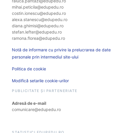
raluca.pantazi@edupedu.ro
mihai.peticila@edupedu.ro
costin.ionescu@edupedu.ro
alexa.stanescu@edupedu.ro
diana.ghimisi@edupedu.ro
stefan.lefter@edupedu.ro
ramona.florea@edupedu.ro
Notă de informare cu privire la prelucrarea de date
personale prin intermediul site-ului
Politica de cookie
Modifică setarile cookie-urilor
PUBLICITATE ȘI PARTENERIATE
Adresă de e-mail
comunicare@edupedu.ro
STATISTICI EDUPEDU.RO