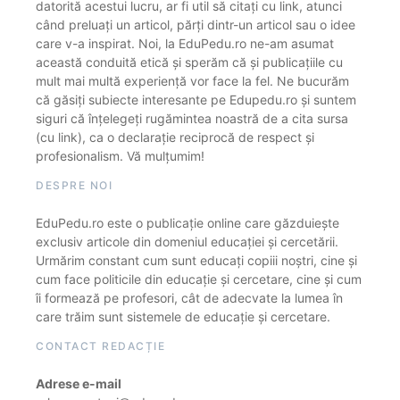
datorită acestui lucru, ar fi util să citați cu link, atunci
când preluați un articol, părți dintr-un articol sau o idee
care v-a inspirat. Noi, la EduPedu.ro ne-am asumat
această conduită etică și sperăm că și publicațiile cu
mult mai multă experiență vor face la fel. Ne bucurăm
că găsiți subiecte interesante pe Edupedu.ro și suntem
siguri că înțelegeți rugămintea noastră de a cita sursa
(cu link), ca o declarație reciprocă de respect și
profesionalism. Vă mulțumim!
DESPRE NOI
EduPedu.ro este o publicație online care găzduiește
exclusiv articole din domeniul educației și cercetării.
Urmărim constant cum sunt educați copiii noștri, cine și
cum face politicile din educație și cercetare, cine și cum
îi formează pe profesori, cât de adecvate la lumea în
care trăim sunt sistemele de educație și cercetare.
CONTACT REDACȚIE
Adrese e-mail