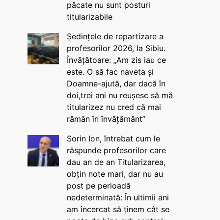
păcate nu sunt posturi
titularizabile
Ședințele de repartizare a
profesorilor 2026, la Sibiu.
Învățătoare: „Am zis iau ce
este. O să fac naveta și
Doamne-ajută, dar dacă în
doi,trei ani nu reușesc să mă
titularizez nu cred că mai
rămân în învățământ”
Sorin Ion, întrebat cum le
răspunde profesorilor care
dau an de an Titularizarea,
obțin note mari, dar nu au
post pe perioadă
nedeterminată: În ultimii ani
am încercat să ținem cât se