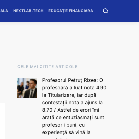
OALĂ
NEXTLAB.TECH
EDUCAȚIE FINANCIARĂ
CELE MAI CITITE ARTICOLE
Profesorul Petruț Rizea: O
profesoară a luat nota 4.90
la Titularizare, iar după
contestații nota a ajuns la
8.70 / Astfel de erori îmi
arată ce entuziasmați sunt
profesorii buni, cu
experiență să vină la