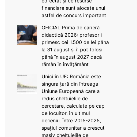
corectat și ce resurse
financiare sunt alocate unui
astfel de concurs important
OFICIAL Prima de carieră
didactică 2026: profesorii
primesc cei 1.500 de lei până
la 31 august și îi pot folosi
până în august 2027 dacă
rămân în învățământ
Unici în UE: România este
singura țară din întreaga
Uniune Europeană care a
redus cheltuielile de
cercetare, calculate pe cap
de locuitor, în ultimul
deceniu. Între 2015-2025,
spațiul comunitar a crescut
masiv cheltuielile de