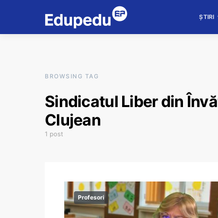
ȘTIRI
BROWSING TAG
Sindicatul Liber din Înv
Clujean
1 post
Profesori