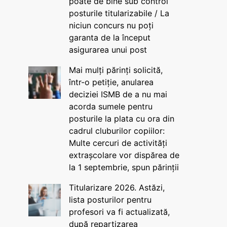
poate de bine sub control
posturile titularizabile / La
niciun concurs nu poți
garanta de la început
asigurarea unui post
Mai mulți părinți solicită,
într-o petiție, anularea
deciziei ISMB de a nu mai
acorda sumele pentru
posturile la plata cu ora din
cadrul cluburilor copiilor:
Multe cercuri de activități
extrașcolare vor dispărea de
la 1 septembrie, spun părinții
Titularizare 2026. Astăzi,
lista posturilor pentru
profesori va fi actualizată,
după repartizarea