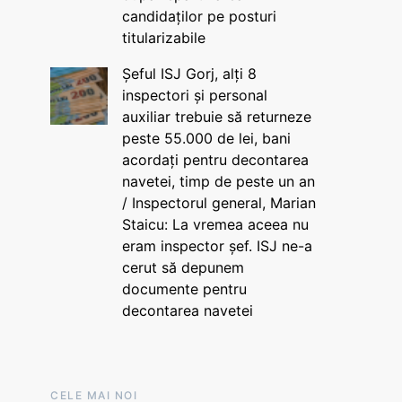
candidaților pe posturi
titularizabile
Șeful ISJ Gorj, alți 8
inspectori și personal
auxiliar trebuie să returneze
peste 55.000 de lei, bani
acordați pentru decontarea
navetei, timp de peste un an
/ Inspectorul general, Marian
Staicu: La vremea aceea nu
eram inspector șef. ISJ ne-a
cerut să depunem
documente pentru
decontarea navetei
CELE MAI NOI