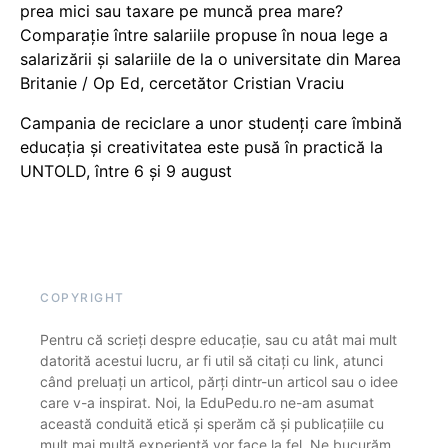
prea mici sau taxare pe muncă prea mare?
Comparație între salariile propuse în noua lege a
salarizării și salariile de la o universitate din Marea
Britanie / Op Ed, cercetător Cristian Vraciu
Campania de reciclare a unor studenți care îmbină
educația și creativitatea este pusă în practică la
UNTOLD, între 6 și 9 august
COPYRIGHT
Pentru că scrieți despre educație, sau cu atât mai mult
datorită acestui lucru, ar fi util să citați cu link, atunci
când preluați un articol, părți dintr-un articol sau o idee
care v-a inspirat. Noi, la EduPedu.ro ne-am asumat
această conduită etică și sperăm că și publicațiile cu
mult mai multă experiență vor face la fel. Ne bucurăm