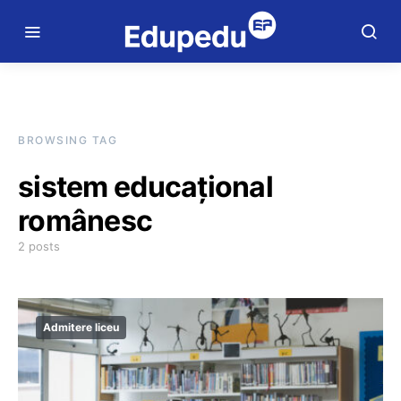
BROWSING TAG
sistem educațional
românesc
2 posts
Admitere liceu