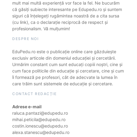
mult mai multă experiență vor face la fel. Ne bucurăm
că găsiți subiecte interesante pe Edupedu.ro și suntem
siguri că înțelegeți rugămintea noastră de a cita sursa
(cu link), ca o declarație reciprocă de respect și
profesionalism. Vă mulțumim!
DESPRE NOI
EduPedu.ro este o publicație online care găzduiește
exclusiv articole din domeniul educației și cercetării.
Urmărim constant cum sunt educați copiii noștri, cine și
cum face politicile din educație și cercetare, cine și cum
îi formează pe profesori, cât de adecvate la lumea în
care trăim sunt sistemele de educație și cercetare.
CONTACT REDACȚIE
Adrese e-mail
raluca.pantazi@edupedu.ro
mihai.peticila@edupedu.ro
costin.ionescu@edupedu.ro
alexa.stanescu@edupedu.ro