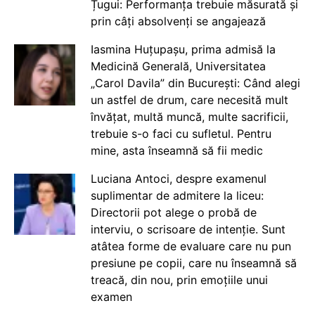
Țugui: Performanța trebuie măsurată și
prin câți absolvenți se angajează
Iasmina Huțupașu, prima admisă la
Medicină Generală, Universitatea
„Carol Davila” din București: Când alegi
un astfel de drum, care necesită mult
învățat, multă muncă, multe sacrificii,
trebuie s-o faci cu sufletul. Pentru
mine, asta înseamnă să fii medic
Luciana Antoci, despre examenul
suplimentar de admitere la liceu:
Directorii pot alege o probă de
interviu, o scrisoare de intenție. Sunt
atâtea forme de evaluare care nu pun
presiune pe copii, care nu înseamnă să
treacă, din nou, prin emoțiile unui
examen