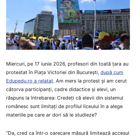
Miercuri, pe 17 iunie 2026, profesori din toată țara au
protestat în Piața Victoriei din București,
după cum
Edupedu.ro a relatat
. Am mers la protest și am cerut
câtorva participanți, cadre didactice și elevi, un
răspuns la întrebarea: Credeți că elevii din sistemul
românesc sunt limitați de profilul liceului în a alege
materiile pe care ar dori să le studieze?
“Da, cred ca într-o oarecare măsură limitează accesul