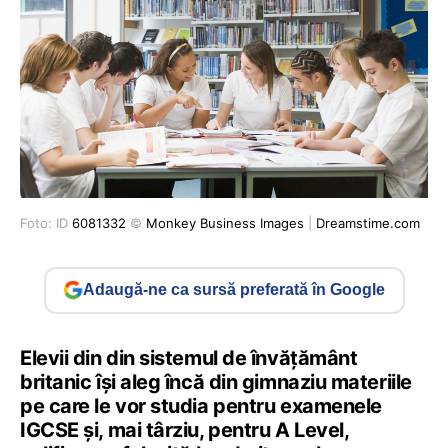
Foto: ID
6081332
©
Monkey Business Images
|
Dreamstime.com
Adaugă-ne ca sursă preferată în Google
Elevii din din sistemul de învățământ
britanic își aleg încă din gimnaziu materiile
pe care le vor studia pentru examenele
IGCSE și, mai târziu, pentru A Level,