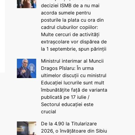
deciziei ISMB de a nu mai
acorda sumele pentru
posturile la plata cu ora din
cadrul cluburilor copiilor:
Multe cercuri de activități
extrașcolare vor dispărea de
la 1 septembrie, spun părinții
Ministrul interimar al Muncii
Dragos Pîslaru: În urma
ultimelor discuții cu ministrul
Educației lucrurile sunt mult
îmbunătățite față de varianta
publicată pe 17 iulie /
Sectorul educației este
crucial
De la 4.90 la Titularizare
2026, o învățătoare din Sibiu