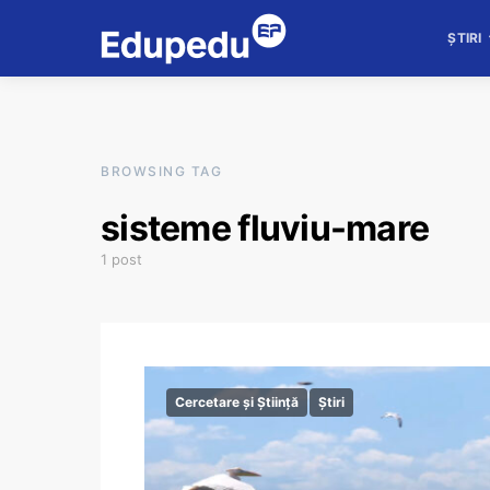
ȘTIRI
BROWSING TAG
sisteme fluviu-mare
1 post
Cercetare și Știință
Știri