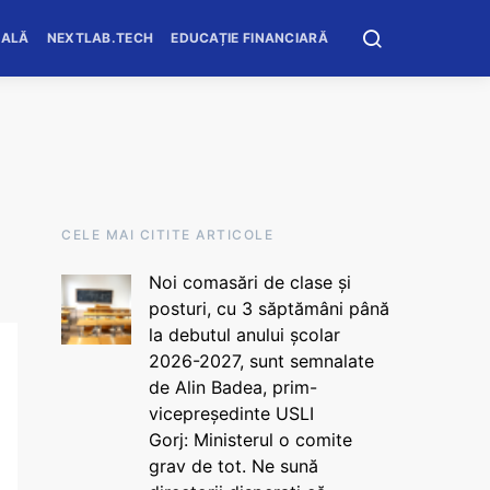
OALĂ
NEXTLAB.TECH
EDUCAȚIE FINANCIARĂ
CELE MAI CITITE ARTICOLE
Noi comasări de clase și
posturi, cu 3 săptămâni până
la debutul anului școlar
2026-2027, sunt semnalate
de Alin Badea, prim-
vicepreședinte USLI
Gorj: Ministerul o comite
grav de tot. Ne sună