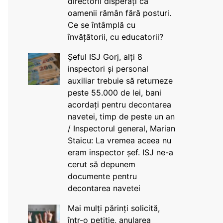
directorii disperați că
oamenii rămân fără posturi.
Ce se întâmplă cu
învățătorii, cu educatorii?
Șeful ISJ Gorj, alți 8
inspectori și personal
auxiliar trebuie să returneze
peste 55.000 de lei, bani
acordați pentru decontarea
navetei, timp de peste un an
/ Inspectorul general, Marian
Staicu: La vremea aceea nu
eram inspector șef. ISJ ne-a
cerut să depunem
documente pentru
decontarea navetei
Mai mulți părinți solicită,
într-o petiție, anularea