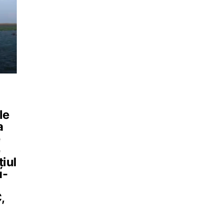
le
a
e
e
iul
u-
,