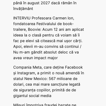
până în august 2027 dacă rămân în
învățământ
INTERVIU Profesoara Carmen Ion,
fondatoarea Festivalului de book-
trailere, Boovie: Acum 12 ani am aplicat
ideea la o clasă pentru că voiam să îi
fac pe elevi să citească mai ușor cărți.
Apoi, elevii m-au convins să continui /
Nu m-am gândit absolut deloc că va
avea vreun impact major
Compania Meta, care deține Facebook
și Instagram, a primit o nouă amendă în
statul New Mexico: 567 milioane de
dolari, cea mai mare sancțiune legată
de siguranța copiilor, primită de de
gigantul social media
Măsuri împotriva fraudei bazate pe