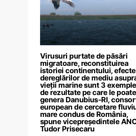
Virusuri purtate de păsări
migratoare, reconstituirea
istoriei continentului, efecte
dereglărilor de mediu asupr
vieții marine sunt 3 exempl
de rezultate pe care le poat
genera Danubius-RI, consorț
european de cercetare fluvi
mare condus de România,
spune vicepreședintele ANC
Tudor Prisecaru