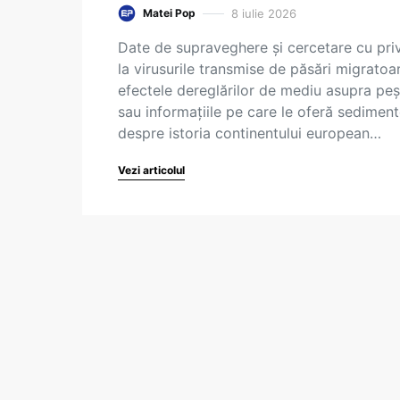
8 iulie 2026
Matei Pop
Date de supraveghere și cercetare cu priv
la virusurile transmise de păsări migratoa
efectele dereglărilor de mediu asupra peșt
sau informațiile pe care le oferă sediment
despre istoria continentului european…
Vezi articolul