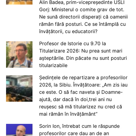
Alin Badea, prim-vicepreședinte USLI
Gorj: Ministerul o comite grav de tot.
Ne sună directorii disperați că oamenii
rămân fără posturi. Ce se întâmplă cu
învățătorii, cu educatorii?
Profesor de Istorie cu 9.70 la
Titularizare 2026: Nu prea sunt mari
așteptările. Din păcate nu sunt posturi
titularizabile
Ședințele de repartizare a profesorilor
2026, la Sibiu. Învățătoare: „Am zis iau
ce este. O să fac naveta și Doamne-
ajută, dar dacă în doi,trei ani nu
reușesc să mă titularizez nu cred că
mai rămân în învățământ”
Sorin Ion, întrebat cum le răspunde
profesorilor care dau an de an