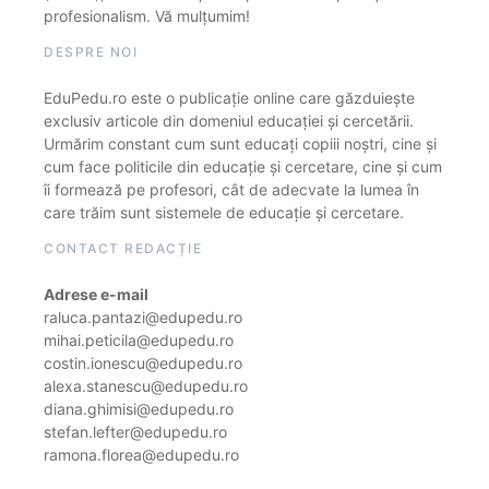
profesionalism. Vă mulțumim!
DESPRE NOI
EduPedu.ro este o publicație online care găzduiește
exclusiv articole din domeniul educației și cercetării.
Urmărim constant cum sunt educați copiii noștri, cine și
cum face politicile din educație și cercetare, cine și cum
îi formează pe profesori, cât de adecvate la lumea în
care trăim sunt sistemele de educație și cercetare.
CONTACT REDACȚIE
Adrese e-mail
raluca.pantazi@edupedu.ro
mihai.peticila@edupedu.ro
costin.ionescu@edupedu.ro
alexa.stanescu@edupedu.ro
diana.ghimisi@edupedu.ro
stefan.lefter@edupedu.ro
ramona.florea@edupedu.ro