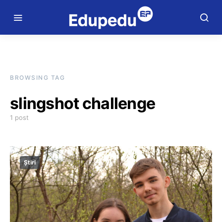
BROWSING TAG
slingshot challenge
1 post
Știri