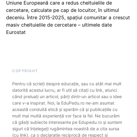
Uniune Europeană care a redus cheltuielile de
cercetare, calculate pe cap de locuitor, în ultimul
deceniu. Între 2015-2025, spațiul comunitar a crescut
masiv cheltuielile de cercetare – ultimele date
Eurostat
COPYRIGHT
Pentru că scrieți despre educație, sau cu atât mai mult
datorită acestui lucru, ar fi util să citați cu link, atunci
când preluați un articol, părți dintr-un articol sau o idee
care v-a inspirat. Noi, la EduPedu.ro ne-am asumat
această conduită etică și sperăm că și publicațiile cu
mult mai multă experiență vor face la fel. Ne bucurăm
că găsiți subiecte interesante pe Edupedu.ro și suntem
siguri că înțelegeți rugămintea noastră de a cita sursa
(cu link), ca o declarație reciprocă de respect și