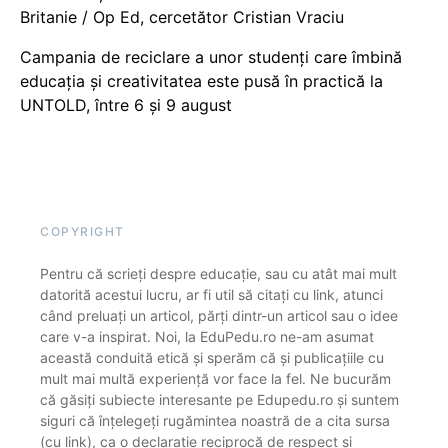
Britanie / Op Ed, cercetător Cristian Vraciu
Campania de reciclare a unor studenți care îmbină
educația și creativitatea este pusă în practică la
UNTOLD, între 6 și 9 august
COPYRIGHT
Pentru că scrieți despre educație, sau cu atât mai mult
datorită acestui lucru, ar fi util să citați cu link, atunci
când preluați un articol, părți dintr-un articol sau o idee
care v-a inspirat. Noi, la EduPedu.ro ne-am asumat
această conduită etică și sperăm că și publicațiile cu
mult mai multă experiență vor face la fel. Ne bucurăm
că găsiți subiecte interesante pe Edupedu.ro și suntem
siguri că înțelegeți rugămintea noastră de a cita sursa
(cu link), ca o declarație reciprocă de respect și