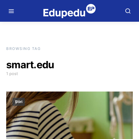
BROWSING TAG
smart.edu
1 post
Știri