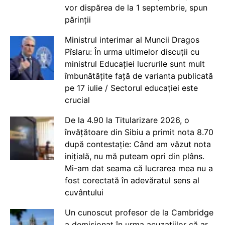
vor dispărea de la 1 septembrie, spun
părinții
Ministrul interimar al Muncii Dragos
Pîslaru: În urma ultimelor discuții cu
ministrul Educației lucrurile sunt mult
îmbunătățite față de varianta publicată
pe 17 iulie / Sectorul educației este
crucial
De la 4.90 la Titularizare 2026, o
învățătoare din Sibiu a primit nota 8.70
după contestație: Când am văzut nota
inițială, nu mă puteam opri din plâns.
Mi-am dat seama că lucrarea mea nu a
fost corectată în adevăratul sens al
cuvântului
Un cunoscut profesor de la Cambridge
a demisionat în urma acuzațiilor că ar