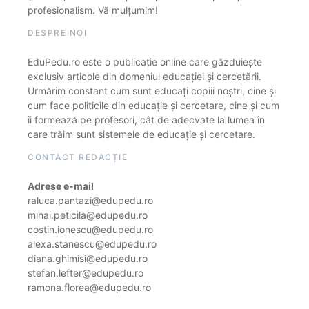
profesionalism. Vă mulțumim!
DESPRE NOI
EduPedu.ro este o publicație online care găzduiește
exclusiv articole din domeniul educației și cercetării.
Urmărim constant cum sunt educați copiii noștri, cine și
cum face politicile din educație și cercetare, cine și cum
îi formează pe profesori, cât de adecvate la lumea în
care trăim sunt sistemele de educație și cercetare.
CONTACT REDACȚIE
Adrese e-mail
raluca.pantazi@edupedu.ro
mihai.peticila@edupedu.ro
costin.ionescu@edupedu.ro
alexa.stanescu@edupedu.ro
diana.ghimisi@edupedu.ro
stefan.lefter@edupedu.ro
ramona.florea@edupedu.ro