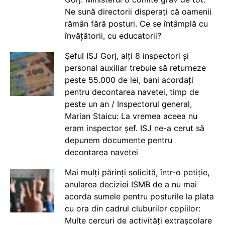
Ne sună directorii disperați că oamenii
rămân fără posturi. Ce se întâmplă cu
învățătorii, cu educatorii?
Șeful ISJ Gorj, alți 8 inspectori și
personal auxiliar trebuie să returneze
peste 55.000 de lei, bani acordați
pentru decontarea navetei, timp de
peste un an / Inspectorul general,
Marian Staicu: La vremea aceea nu
eram inspector șef. ISJ ne-a cerut să
depunem documente pentru
decontarea navetei
Mai mulți părinți solicită, într-o petiție,
anularea deciziei ISMB de a nu mai
acorda sumele pentru posturile la plata
cu ora din cadrul cluburilor copiilor:
Multe cercuri de activități extrașcolare