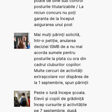
poate de bine sub control
posturile titularizabile / La
niciun concurs nu poți
garanta de la început
asigurarea unui post
Mai mulți părinți solicită,
într-o petiție, anularea
deciziei ISMB de a nu mai
acorda sumele pentru
posturile la plata cu ora din
cadrul cluburilor copiilor:
Multe cercuri de activități
extrașcolare vor dispărea de
la 1 septembrie, spun părinții
Peste o lună începe școala.
Elevii și copiii de grădiniță
încep cursurile și activitățile
pe 7 septembrie, după