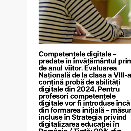
Competențele digitale –
predate în învățământul pri
de anul viitor. Evaluarea
Națională de la clasa a VIII-
conțină probă de abilități
digitale din 2024. Pentru
profesori competențele
digitale vor fi introduse încă
din formarea inițială – măsur
incluse în Strategia privind
digitalizarea educației în