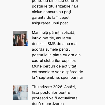
poate de bine sub control
posturile titularizabile / La
niciun concurs nu poți
garanta de la început
asigurarea unui post
Mai mulți părinți solicită,
într-o petiție, anularea
deciziei ISMB de a nu mai
acorda sumele pentru
posturile la plata cu ora din
cadrul cluburilor copiilor:
Multe cercuri de activități
extrașcolare vor dispărea de
la 1 septembrie, spun părinții
Titularizare 2026. Astăzi,
lista posturilor pentru
profesori va fi actualizată,
după repartizarea