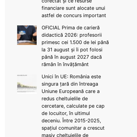
corectat și ce resurse
financiare sunt alocate unui
astfel de concurs important
OFICIAL Prima de carieră
didactică 2026: profesorii
primesc cei 1.500 de lei până
la 31 august și îi pot folosi
până în august 2027 dacă
rămân în învățământ
Unici în UE: România este
singura țară din întreaga
Uniune Europeană care a
redus cheltuielile de
cercetare, calculate pe cap
de locuitor, în ultimul
deceniu. Între 2015-2025,
spațiul comunitar a crescut
masiv cheltuielile de