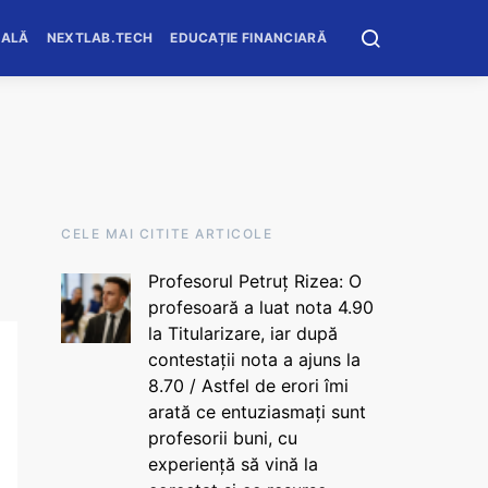
OALĂ
NEXTLAB.TECH
EDUCAȚIE FINANCIARĂ
CELE MAI CITITE ARTICOLE
Profesorul Petruț Rizea: O
profesoară a luat nota 4.90
la Titularizare, iar după
contestații nota a ajuns la
8.70 / Astfel de erori îmi
arată ce entuziasmați sunt
profesorii buni, cu
experiență să vină la