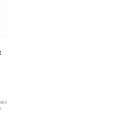
t
ării
n