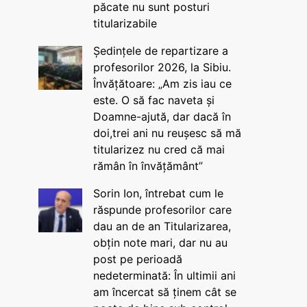
păcate nu sunt posturi
titularizabile
Ședințele de repartizare a
profesorilor 2026, la Sibiu.
Învățătoare: „Am zis iau ce
este. O să fac naveta și
Doamne-ajută, dar dacă în
doi,trei ani nu reușesc să mă
titularizez nu cred că mai
rămân în învățământ”
Sorin Ion, întrebat cum le
răspunde profesorilor care
dau an de an Titularizarea,
obțin note mari, dar nu au
post pe perioadă
nedeterminată: În ultimii ani
am încercat să ținem cât se