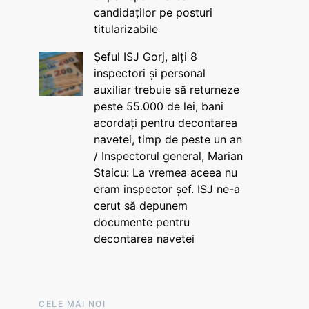
candidaților pe posturi
titularizabile
Șeful ISJ Gorj, alți 8
inspectori și personal
auxiliar trebuie să returneze
peste 55.000 de lei, bani
acordați pentru decontarea
navetei, timp de peste un an
/ Inspectorul general, Marian
Staicu: La vremea aceea nu
eram inspector șef. ISJ ne-a
cerut să depunem
documente pentru
decontarea navetei
CELE MAI NOI