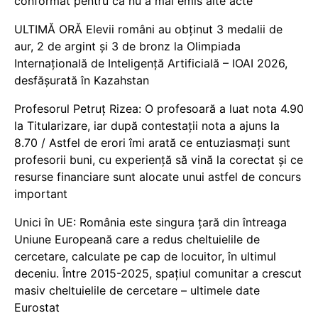
conformat pentru că nu a mai emis alte acte
ULTIMĂ ORĂ Elevii români au obținut 3 medalii de
aur, 2 de argint și 3 de bronz la Olimpiada
Internațională de Inteligență Artificială – IOAI 2026,
desfășurată în Kazahstan
Profesorul Petruț Rizea: O profesoară a luat nota 4.90
la Titularizare, iar după contestații nota a ajuns la
8.70 / Astfel de erori îmi arată ce entuziasmați sunt
profesorii buni, cu experiență să vină la corectat și ce
resurse financiare sunt alocate unui astfel de concurs
important
Unici în UE: România este singura țară din întreaga
Uniune Europeană care a redus cheltuielile de
cercetare, calculate pe cap de locuitor, în ultimul
deceniu. Între 2015-2025, spațiul comunitar a crescut
masiv cheltuielile de cercetare – ultimele date
Eurostat