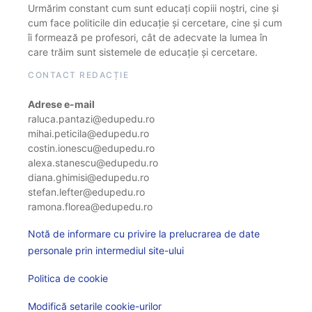
Urmărim constant cum sunt educați copiii noștri, cine și
cum face politicile din educație și cercetare, cine și cum
îi formează pe profesori, cât de adecvate la lumea în
care trăim sunt sistemele de educație și cercetare.
CONTACT REDACȚIE
Adrese e-mail
raluca.pantazi@edupedu.ro
mihai.peticila@edupedu.ro
costin.ionescu@edupedu.ro
alexa.stanescu@edupedu.ro
diana.ghimisi@edupedu.ro
stefan.lefter@edupedu.ro
ramona.florea@edupedu.ro
Notă de informare cu privire la prelucrarea de date
personale prin intermediul site-ului
Politica de cookie
Modifică setarile cookie-urilor