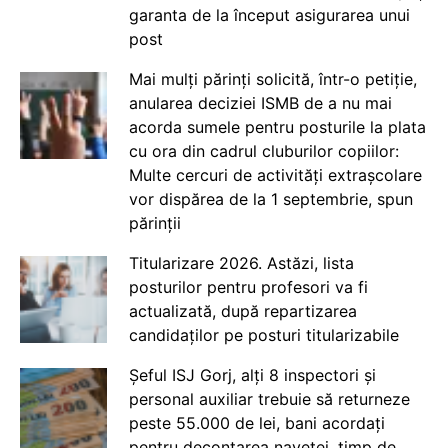
garanta de la început asigurarea unui
post
Mai mulți părinți solicită, într-o petiție,
anularea deciziei ISMB de a nu mai
acorda sumele pentru posturile la plata
cu ora din cadrul cluburilor copiilor:
Multe cercuri de activități extrașcolare
vor dispărea de la 1 septembrie, spun
părinții
Titularizare 2026. Astăzi, lista
posturilor pentru profesori va fi
actualizată, după repartizarea
candidaților pe posturi titularizabile
Șeful ISJ Gorj, alți 8 inspectori și
personal auxiliar trebuie să returneze
peste 55.000 de lei, bani acordați
pentru decontarea navetei, timp de