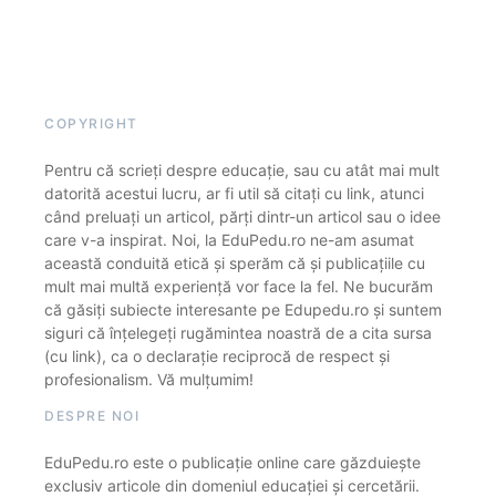
COPYRIGHT
Pentru că scrieți despre educație, sau cu atât mai mult
datorită acestui lucru, ar fi util să citați cu link, atunci
când preluați un articol, părți dintr-un articol sau o idee
care v-a inspirat. Noi, la EduPedu.ro ne-am asumat
această conduită etică și sperăm că și publicațiile cu
mult mai multă experiență vor face la fel. Ne bucurăm
că găsiți subiecte interesante pe Edupedu.ro și suntem
siguri că înțelegeți rugămintea noastră de a cita sursa
(cu link), ca o declarație reciprocă de respect și
profesionalism. Vă mulțumim!
DESPRE NOI
EduPedu.ro este o publicație online care găzduiește
exclusiv articole din domeniul educației și cercetării.