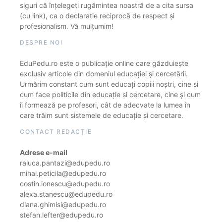
siguri că înțelegeți rugămintea noastră de a cita sursa
(cu link), ca o declarație reciprocă de respect și
profesionalism. Vă mulțumim!
DESPRE NOI
EduPedu.ro este o publicație online care găzduiește
exclusiv articole din domeniul educației și cercetării.
Urmărim constant cum sunt educați copiii noștri, cine și
cum face politicile din educație și cercetare, cine și cum
îi formează pe profesori, cât de adecvate la lumea în
care trăim sunt sistemele de educație și cercetare.
CONTACT REDACȚIE
Adrese e-mail
raluca.pantazi@edupedu.ro
mihai.peticila@edupedu.ro
costin.ionescu@edupedu.ro
alexa.stanescu@edupedu.ro
diana.ghimisi@edupedu.ro
stefan.lefter@edupedu.ro