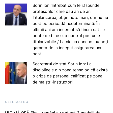
Sorin Ion, întrebat cum le răspunde
profesorilor care dau an de an
Titularizarea, obțin note mari, dar nu au
post pe perioadă nedeterminată: În
ultimii ani am încercat să ținem cât se
poate de bine sub control posturile
titularizabile / La niciun concurs nu poți
garanta de la început asigurarea unui
post
Secretarul de stat Sorin Ion: La
disciplinele din zona tehnologică există
o criză de personal calificat pe zona
de maiștri-instructori
CELE MAI NOI
ULTIMĂ ORĂ Elevii români au obținut 3 medalii de