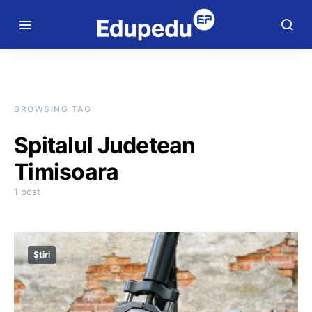
BROWSING TAG
Spitalul Judetean
Timisoara
1 post
Știri