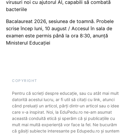
virusuri noi cu ajutorul AI, capabili să combată
bacteriile
Bacalaureat 2026, sesiunea de toamnă. Probele
scrise încep luni, 10 august / Accesul în sala de
examen este permis până la ora 8:30, anunță
Ministerul Educației
COPYRIGHT
Pentru că scrieți despre educație, sau cu atât mai mult
datorită acestui lucru, ar fi util să citați cu link, atunci
când preluați un articol, părți dintr-un articol sau o idee
care v-a inspirat. Noi, la EduPedu.ro ne-am asumat
această conduită etică și sperăm că și publicațiile cu
mult mai multă experiență vor face la fel. Ne bucurăm
că găsiți subiecte interesante pe Edupedu.ro și suntem