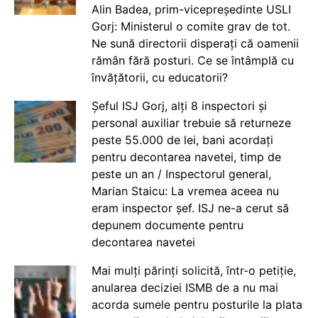
Alin Badea, prim-vicepreședinte USLI
Gorj: Ministerul o comite grav de tot.
Ne sună directorii disperați că oamenii
rămân fără posturi. Ce se întâmplă cu
învățătorii, cu educatorii?
Șeful ISJ Gorj, alți 8 inspectori și
personal auxiliar trebuie să returneze
peste 55.000 de lei, bani acordați
pentru decontarea navetei, timp de
peste un an / Inspectorul general,
Marian Staicu: La vremea aceea nu
eram inspector șef. ISJ ne-a cerut să
depunem documente pentru
decontarea navetei
Mai mulți părinți solicită, într-o petiție,
anularea deciziei ISMB de a nu mai
acorda sumele pentru posturile la plata