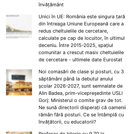
învățământ
Unici în UE: România este singura țară
din întreaga Uniune Europeană care a
redus cheltuielile de cercetare,
calculate pe cap de locuitor, în ultimul
deceniu. Între 2015-2025, spațiul
comunitar a crescut masiv cheltuielile
de cercetare - ultimele date Eurostat
Noi comasări de clase și posturi, cu 3
săptămâni până la debutul anului
școlar 2026-2027, sunt semnalate de
Alin Badea, prim-vicepreședinte USLI
Gorj: Ministerul o comite grav de tot.
Ne sună directorii disperați că oamenii
rămân fără posturi. Ce se întâmplă cu
învățătorii, cu educatorii?
Profesor de Istorie cu 9.70 la