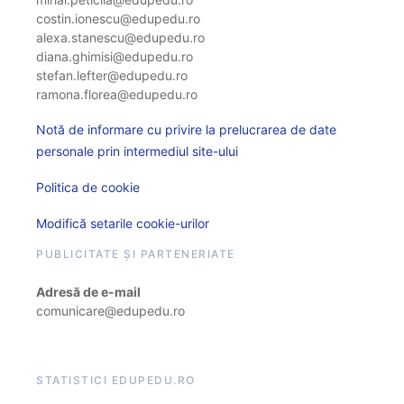
costin.ionescu@edupedu.ro
alexa.stanescu@edupedu.ro
diana.ghimisi@edupedu.ro
stefan.lefter@edupedu.ro
ramona.florea@edupedu.ro
Notă de informare cu privire la prelucrarea de date
personale prin intermediul site-ului
Politica de cookie
Modifică setarile cookie-urilor
PUBLICITATE ȘI PARTENERIATE
Adresă de e-mail
comunicare@edupedu.ro
STATISTICI EDUPEDU.RO