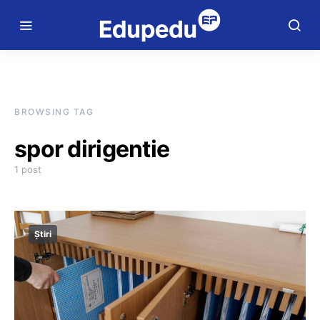
BROWSING TAG
spor dirigentie
1 post
Știri