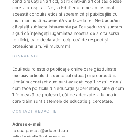
când preluați un articol, părți dintr-un articol sau o idee
care v-a inspirat. Noi, la EduPedu.ro ne-am asumat
această conduită etică și sperăm că și publicațiile cu
mult mai multă experiență vor face la fel. Ne bucurăm
că găsiți subiecte interesante pe Edupedu.ro și suntem
siguri că înțelegeți rugămintea noastră de a cita sursa
(cu link), ca o declarație reciprocă de respect și
profesionalism. Vă mulțumim!
DESPRE NOI
EduPedu.ro este o publicație online care găzduiește
exclusiv articole din domeniul educației și cercetării.
Urmărim constant cum sunt educați copiii noștri, cine și
cum face politicile din educație și cercetare, cine și cum
îi formează pe profesori, cât de adecvate la lumea în
care trăim sunt sistemele de educație și cercetare.
CONTACT REDACȚIE
Adrese e-mail
raluca.pantazi@edupedu.ro
mihai.peticila@edupedu.ro