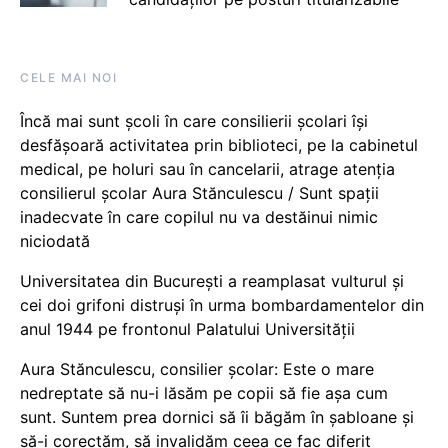
CELE MAI NOI
Încă mai sunt școli în care consilierii școlari își
desfășoară activitatea prin biblioteci, pe la cabinetul
medical, pe holuri sau în cancelarii, atrage atenția
consilierul școlar Aura Stănculescu / Sunt spații
inadecvate în care copilul nu va destăinui nimic
niciodată
Universitatea din București a reamplasat vulturul și
cei doi grifoni distruși în urma bombardamentelor din
anul 1944 pe frontonul Palatului Universității
Aura Stănculescu, consilier școlar: Este o mare
nedreptate să nu-i lăsăm pe copii să fie așa cum
sunt. Suntem prea dornici să îi băgăm în șabloane și
să-i corectăm, să invalidăm ceea ce fac diferit